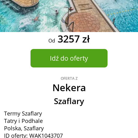
3257 zł
Od
Idź do oferty
OFERTA Z
Nekera
Szaflary
Termy Szaflary
Tatry i Podhale
Polska, Szaflary
ID oferty: WAK1043707