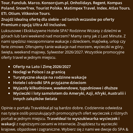
Tour
,
Funclub
,
Marco
,
Konsorcjum.pl
,
Onholidays
,
Regent
,
Kompas
Poland
,
SnowTrex
,
Tourist Polska
,
Matimpex Travel
,
Index
,
Atlas Tours
,
ETI
,
Otium
,
Vitkovice Tours
.
Znajdź idealną ofertę dla siebie - od tanich wczasów po oferty
Premium z opcją Ultra All Inclusive.
Luksusowe i Ekskluzywne Hotele SPA? Rodzinne Wczasy z dziećmi w
górach lub tani weekend nad morzem? Mamy ceny jak z Last Minute. Z
nami spędzisz niezapomniane wakacje z dzieckiem, majówkę, urlop czy
ferie zimowe. Oferujemy tanie wakacje nad morzem, wycieczki w góry,
święta, weekend majowy, Sylwester 2026/2027. Wszystkie promocyjne
oferty travel w jednym miejscu.
Oferty na Lato i Zimę 2026/2027
Noclegi w Polsce i za granicą
Turystyczne okazje na rodzinne wakacje
Hotele i ośrodki SPA przyjazne dzieciom
Wyjazdy kilkudniowe, weekendowe, tygodniowe i dłuższe
Wycieczki i loty samolotem do Ameryki, Azji, Afryki, Australii i
innych zakątków świata
Opinie o portalu Traveldeal.pl są bardzo dobre. Codziennie odwiedza
nas tyiące osób poszukujących promocyjnych ofert wycieczek z różnych
portali w jednym miejscu.
Traveldeal to wyszukiwarka wycieczek i
wakacji
z najniższymi cenami w internecie. Znajdziesz tu wycieczki
krajowe, objazdowe i zagraniczne. Wybierz się z nami we dwoje do SPA &