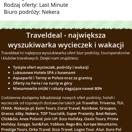
Rodzaj oferty: Last Minute
Biuro podróży: Nekera
Traveldeal - największa
wyszukiwarka wycieczek i wakacji
Traveldeal to najlepsza wyszukiwarka ofert biur podróży, touroperatorów
i klubów travelowych. Dzięki nam znajdziesz:
Tysiąte ofert wycieczek, podróży i wakacji
Luksusowe Hotele SPA z basenami
Aquaparki i Termy w Polsce oraz za granicą
Oferty na Ferie i na narty w góry
Niesamowite zniżki i rabaty sięgające nawet 80%
Codziennie dodajemy kilkadziesiąt nowych ofert podróży, hoteli i
wycieczek od topowych dostawców takich jak
Travelist
,
Triverna
,
TUI
,
ITAKA
,
Wakacje.pl
,
Exim Tours
,
Coral Travel
,
Rainbow
,
Groupon
,
Grecos
,
eSky
,
Nekera
,
TOP Touristik
,
Super Prezenty
,
Best Reisen
,
Click&Go
,
Anex Poland
,
Join UP
,
Ecco Holiday
,
Oasis Tours
,
Prima
Holiday
,
Easygo
,
Sun&Fun
,
Yobboo
,
Rego-Bis
,
Europe Mountains
,
Prestige Tours
,
Orka Travel
,
Ecco Travel
,
Logos Tour
,
Atur
,
Euro Pol