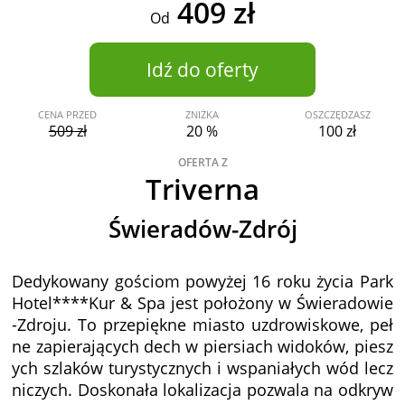
409 zł
Od
Idź do oferty
CENA PRZED
ZNIŻKA
OSZCZĘDZASZ
509 zł
20 %
100 zł
OFERTA Z
Triverna
Świeradów-Zdrój
Dedykowany gościom powyżej 16 roku życia Park
Hotel****Kur & Spa jest położony w Świeradowie
-Zdroju. To przepiękne miasto uzdrowiskowe, peł
ne zapierających dech w piersiach widoków, piesz
ych szlaków turystycznych i wspaniałych wód lecz
niczych. Doskonała lokalizacja pozwala na odkryw