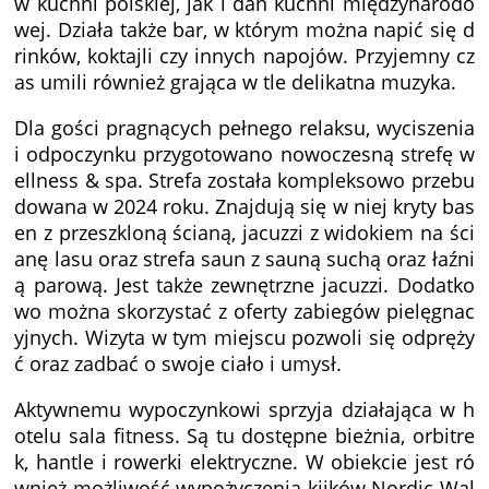
w kuchni polskiej, jak i dań kuchni międzynarodo
wej. Działa także bar, w którym można napić się d
rinków, koktajli czy innych napojów. Przyjemny cz
as umili również grająca w tle delikatna muzyka.
Dla gości pragnących pełnego relaksu, wyciszenia
i odpoczynku przygotowano nowoczesną strefę w
ellness & spa. Strefa została kompleksowo przebu
dowana w 2024 roku. Znajdują się w niej kryty bas
en z przeszkloną ścianą, jacuzzi z widokiem na ści
anę lasu oraz strefa saun z sauną suchą oraz łaźni
ą parową. Jest także zewnętrzne jacuzzi. Dodatko
wo można skorzystać z oferty zabiegów pielęgnac
yjnych. Wizyta w tym miejscu pozwoli się odpręży
ć oraz zadbać o swoje ciało i umysł.
Aktywnemu wypoczynkowi sprzyja działająca w h
otelu sala fitness. Są tu dostępne bieżnia, orbitre
k, hantle i rowerki elektryczne. W obiekcie jest ró
wnież możliwość wypożyczenia kijków Nordic Wal