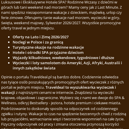
Luksusowe i Ekskluzywne Hotele SPA? Rodzinne Wczasy z dziećmi w
górach lub tani weekend nad morzem? Mamy ceny jak z Last Minute. Z
nami spędzisz niezapomniane wakacje z dzieckiem, majówkę, urlop czy
ferie zimowe. Oferujemy tanie wakacje nad morzem, wycieczki w góry,
święta, weekend majowy, Sylwester 2026/2027. Wszystkie promocyjne
oferty travel w jednym miejscu.
Oferty na Lato i Zimę 2026/2027
Noclegi w Polsce i za granicą
Turystyczne okazje na rodzinne wakacje
Hotele i ośrodki SPA przyjazne dzieciom
Wyjazdy kilkudniowe, weekendowe, tygodniowe i dłuższe
Wycieczki i loty samolotem do Ameryki, Azji, Afryki, Australii i
innych zakątków świata
Opinie o portalu Traveldeal.pl są bardzo dobre. Codziennie odwiedza
nas tyiące osób poszukujących promocyjnych ofert wycieczek z różnych
portali w jednym miejscu.
Traveldeal to wyszukiwarka wycieczek i
wakacji
z najniższymi cenami w internecie. Znajdziesz tu wycieczki
krajowe, objazdowe i zagraniczne. Wybierz się z nami we dwoje do SPA &
Wellness, odkryj Bestsellery - jeziora, hotele premium i ciekawe miasta.
Podróżowanie to doskonały sposób na odpoczynek od codziennego
zgiełku i rutyny. Wakacje to czas na spędzenie bezcennych chwil z rodziną
lub przyjaciółmi, wzmacnianie więzi i tworzenie wspomnień na całe życie.
Fizyczny odpoczynek od pracy i zmiana otoczenia przynoszą korzyści