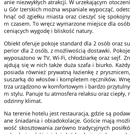
anie niezwykłych atrakcji. W urzekającym otoczeni
u Gór Izerskich można wspaniale wypocząć, odetc
hnąć od zgiełku miasta oraz cieszyć się spokojny
m czasem. To wręcz wymarzone miejsce dla osób
ceniących wygodę i bliskość natury.
Obiekt oferuje pokoje standard dla 2 osób oraz su
perior dla 2 osób, z możliwością dostawki. Pokoje
wyposażono w TV, Wi-Fi, chłodziarkę oraz sejf. Zn
ajdują się w nich także duża szafa i biurko. Każdy
posiada również prywatną łazienkę z prysznicem,
suszarką do włosów i kompletem ręczników. Wnę
trza urządzono w komfortowym i bardzo przytulny
m stylu. Panuje tu atmosfera relaksu oraz ciepły, r
odzinny klimat.
Na terenie hotelu jest restauracja, gdzie są podaw
ane śniadania i obiadokolacje. Goście mają możli
wość skosztowania zarówno tradycyjnych posiłkó