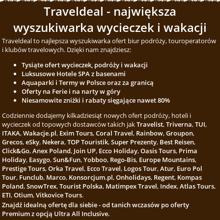
Traveldeal - największa
wyszukiwarka wycieczek i wakacji
Traveldeal to najlepsza wyszukiwarka ofert biur podróży, touroperatorów
i klubów travelowych. Dzięki nam znajdziesz:
Tysiąte ofert wycieczek, podróży i wakacji
Luksusowe Hotele SPA z basenami
Aquaparki i Termy w Polsce oraz za granicą
Oferty na Ferie i na narty w góry
Niesamowite zniżki i rabaty sięgające nawet 80%
Codziennie dodajemy kilkadziesiąt nowych ofert podróży, hoteli i
wycieczek od topowych dostawców takich jak
Travelist
,
Triverna
,
TUI
,
ITAKA
,
Wakacje.pl
,
Exim Tours
,
Coral Travel
,
Rainbow
,
Groupon
,
Grecos
,
eSky
,
Nekera
,
TOP Touristik
,
Super Prezenty
,
Best Reisen
,
Click&Go
,
Anex Poland
,
Join UP
,
Ecco Holiday
,
Oasis Tours
,
Prima
Holiday
,
Easygo
,
Sun&Fun
,
Yobboo
,
Rego-Bis
,
Europe Mountains
,
Prestige Tours
,
Orka Travel
,
Ecco Travel
,
Logos Tour
,
Atur
,
Euro Pol
Tour
,
Funclub
,
Marco
,
Konsorcjum.pl
,
Onholidays
,
Regent
,
Kompas
Poland
,
SnowTrex
,
Tourist Polska
,
Matimpex Travel
,
Index
,
Atlas Tours
,
ETI
,
Otium
,
Vitkovice Tours
.
Znajdź idealną ofertę dla siebie - od tanich wczasów po oferty
Premium z opcją Ultra All Inclusive.