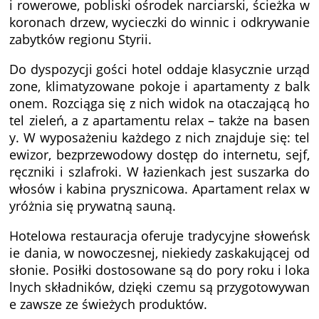
i rowerowe, pobliski ośrodek narciarski, ścieżka w
koronach drzew, wycieczki do winnic i odkrywanie
zabytków regionu Styrii.
Do dyspozycji gości hotel oddaje klasycznie urząd
zone, klimatyzowane pokoje i apartamenty z balk
onem. Rozciąga się z nich widok na otaczającą ho
tel zieleń, a z apartamentu relax – także na basen
y. W wyposażeniu każdego z nich znajduje się: tel
ewizor, bezprzewodowy dostęp do internetu, sejf,
ręczniki i szlafroki. W łazienkach jest suszarka do
włosów i kabina prysznicowa. Apartament relax w
yróżnia się prywatną sauną.
Hotelowa restauracja oferuje tradycyjne słoweńsk
ie dania, w nowoczesnej, niekiedy zaskakującej od
słonie. Posiłki dostosowane są do pory roku i loka
lnych składników, dzięki czemu są przygotowywan
e zawsze ze świeżych produktów.