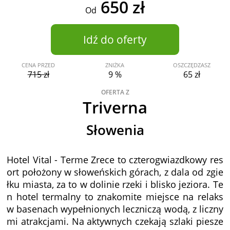
650 zł
Od
Idź do oferty
CENA PRZED
ZNIŻKA
OSZCZĘDZASZ
715 zł
9 %
65 zł
OFERTA Z
Triverna
Słowenia
Hotel Vital - Terme Zrece to czterogwiazdkowy res
ort położony w słoweńskich górach, z dala od zgie
łku miasta, za to w dolinie rzeki i blisko jeziora. Te
n hotel termalny to znakomite miejsce na relaks
w basenach wypełnionych leczniczą wodą, z liczny
mi atrakcjami. Na aktywnych czekają szlaki piesze