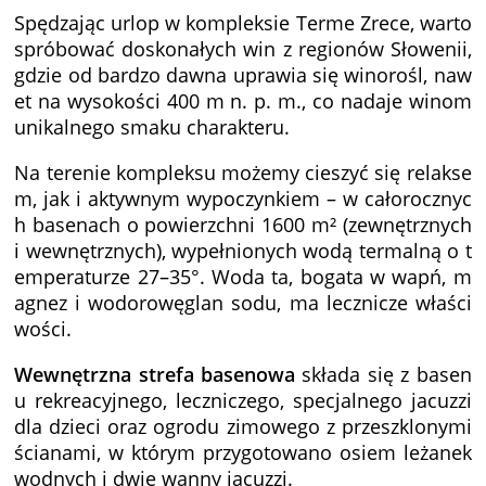
Spędzając urlop w kompleksie Terme Zrece, warto
spróbować doskonałych win z regionów Słowenii,
gdzie od bardzo dawna uprawia się winorośl, naw
et na wysokości 400 m n. p. m., co nadaje winom
unikalnego smaku charakteru.
Na terenie kompleksu możemy cieszyć się relakse
m, jak i aktywnym wypoczynkiem – w całorocznyc
h basenach o powierzchni 1600 m² (zewnętrznych
i wewnętrznych), wypełnionych wodą termalną o t
emperaturze 27–35°. Woda ta, bogata w wapń, m
agnez i wodorowęglan sodu, ma lecznicze właści
wości.
Wewnętrzna strefa basenowa
składa się z basen
u rekreacyjnego, leczniczego, specjalnego jacuzzi
dla dzieci oraz ogrodu zimowego z przeszklonymi
ścianami, w którym przygotowano osiem leżanek
wodnych i dwie wanny jacuzzi.