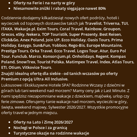
Oferty na Ferie i na narty w góry
Niesamowite zniżki i rabaty sięgające nawet 80%
Codziennie dodajemy kilkadziesiąt nowych ofert podróży, hoteli i
wycieczek od topowych dostawców takich jak
Travelist
,
Triverna
,
TUI
,
ITAKA
,
Wakacje.pl
,
Exim Tours
,
Coral Travel
,
Rainbow
,
Groupon
,
Grecos
,
eSky
,
Nekera
,
TOP Touristik
,
Super Prezenty
,
Best Reisen
,
Click&Go
,
Anex Poland
,
Join UP
,
Ecco Holiday
,
Oasis Tours
,
Prima
Holiday
,
Easygo
,
Sun&Fun
,
Yobboo
,
Rego-Bis
,
Europe Mountains
,
Prestige Tours
,
Orka Travel
,
Ecco Travel
,
Logos Tour
,
Atur
,
Euro Pol
Tour
,
Funclub
,
Marco
,
Konsorcjum.pl
,
Onholidays
,
Regent
,
Kompas
Poland
,
SnowTrex
,
Tourist Polska
,
Matimpex Travel
,
Index
,
Atlas Tours
,
ETI
,
Otium
,
Vitkovice Tours
.
Znajdź idealną ofertę dla siebie - od tanich wczasów po oferty
Premium z opcją Ultra All Inclusive.
Luksusowe i Ekskluzywne Hotele SPA? Rodzinne Wczasy z dziećmi w
górach lub tani weekend nad morzem? Mamy ceny jak z Last Minute. Z
nami spędzisz niezapomniane wakacje z dzieckiem, majówkę, urlop czy
ferie zimowe. Oferujemy tanie wakacje nad morzem, wycieczki w góry,
święta, weekend majowy, Sylwester 2026/2027. Wszystkie promocyjne
oferty travel w jednym miejscu.
Oferty na Lato i Zimę 2026/2027
Noclegi w Polsce i za granicą
Turystyczne okazje na rodzinne wakacje