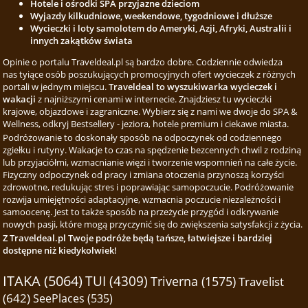
Hotele i ośrodki SPA przyjazne dzieciom
Wyjazdy kilkudniowe, weekendowe, tygodniowe i dłuższe
Wycieczki i loty samolotem do Ameryki, Azji, Afryki, Australii i
innych zakątków świata
Opinie o portalu Traveldeal.pl są bardzo dobre. Codziennie odwiedza
nas tyiące osób poszukujących promocyjnych ofert wycieczek z różnych
portali w jednym miejscu.
Traveldeal to wyszukiwarka wycieczek i
wakacji
z najniższymi cenami w internecie. Znajdziesz tu wycieczki
krajowe, objazdowe i zagraniczne. Wybierz się z nami we dwoje do SPA &
Wellness, odkryj Bestsellery - jeziora, hotele premium i ciekawe miasta.
Podróżowanie to doskonały sposób na odpoczynek od codziennego
zgiełku i rutyny. Wakacje to czas na spędzenie bezcennych chwil z rodziną
lub przyjaciółmi, wzmacnianie więzi i tworzenie wspomnień na całe życie.
Fizyczny odpoczynek od pracy i zmiana otoczenia przynoszą korzyści
zdrowotne, redukując stres i poprawiając samopoczucie. Podróżowanie
rozwija umiejętności adaptacyjne, wzmacnia poczucie niezależności i
samoocenę. Jest to także sposób na przeżycie przygód i odkrywanie
nowych pasji, które mogą przyczynić się do zwiększenia satysfakcji z życia.
Z Traveldeal.pl Twoje podróże będą tańsze, łatwiejsze i bardziej
dostępne niż kiedykolwiek!
ITAKA (5064)
TUI (4309)
Triverna (1575)
Travelist
(642)
SeePlaces (535)