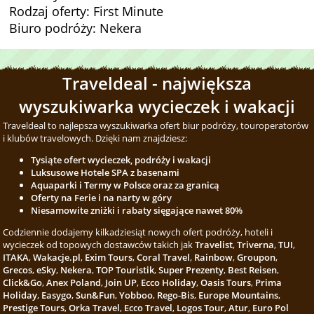
Rodzaj oferty: First Minute
Biuro podróży: Nekera
Traveldeal - największa
wyszukiwarka wycieczek i wakacji
Traveldeal to najlepsza wyszukiwarka ofert biur podróży, touroperatorów
i klubów travelowych. Dzięki nam znajdziesz:
Tysiąte ofert wycieczek, podróży i wakacji
Luksusowe Hotele SPA z basenami
Aquaparki i Termy w Polsce oraz za granicą
Oferty na Ferie i na narty w góry
Niesamowite zniżki i rabaty sięgające nawet 80%
Codziennie dodajemy kilkadziesiąt nowych ofert podróży, hoteli i
wycieczek od topowych dostawców takich jak
Travelist
,
Triverna
,
TUI
,
ITAKA
,
Wakacje.pl
,
Exim Tours
,
Coral Travel
,
Rainbow
,
Groupon
,
Grecos
,
eSky
,
Nekera
,
TOP Touristik
,
Super Prezenty
,
Best Reisen
,
Click&Go
,
Anex Poland
,
Join UP
,
Ecco Holiday
,
Oasis Tours
,
Prima
Holiday
,
Easygo
,
Sun&Fun
,
Yobboo
,
Rego-Bis
,
Europe Mountains
,
Prestige Tours
,
Orka Travel
,
Ecco Travel
,
Logos Tour
,
Atur
,
Euro Pol