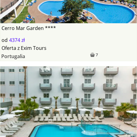
Cerro Mar Garden ****
od
4374 zł
Oferta
z
Exim Tours
7
Portugalia