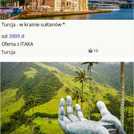
Turcja - w krainie sułtanów *
od
3909 zł
Oferta
z
ITAKA
13
Turcja