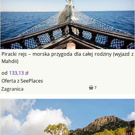
Piracki rejs – morska przygoda dla całej rodziny (wyjazd z
Mahdii)
od
133,13 zł
Oferta
z
SeePlaces
7
Zagranica