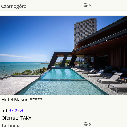
6
Czarnogóra
Hotel Mason *****
od
9709 zł
Oferta
z
ITAKA
6
Tajlandia