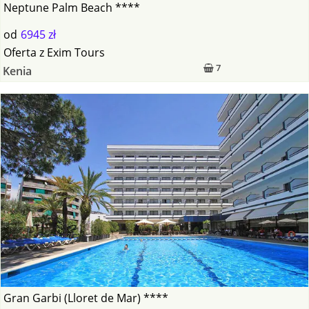
Neptune Palm Beach ****
od
6945 zł
Oferta
z
Exim Tours
7
Kenia
Gran Garbi (Lloret de Mar) ****