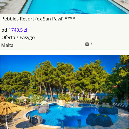
Pebbles Resort (ex San Pawl) ****
od
1749,5 zł
Oferta
z
Easygo
7
Malta