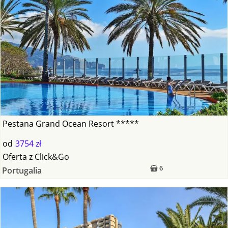
Pestana Grand Ocean Resort *****
od
3754 zł
Oferta
z
Click&Go
6
Portugalia