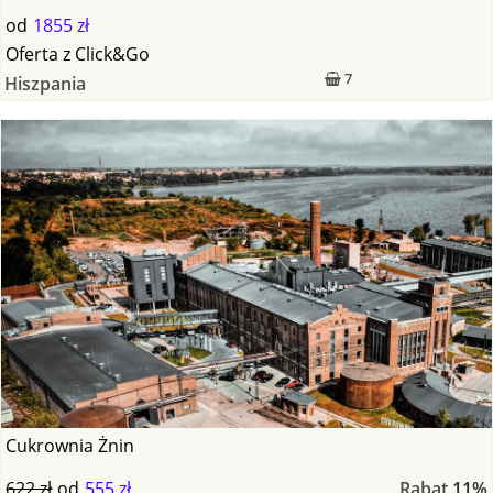
od
1855 zł
Oferta
z
Click&Go
7
Hiszpania
Cukrownia Żnin
622 zł
od
555 zł
Rabat
11%