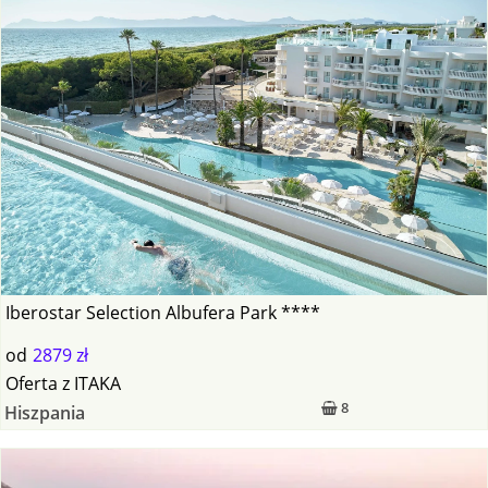
Iberostar Selection Albufera Park ****
od
2879 zł
Oferta
z
ITAKA
8
Hiszpania