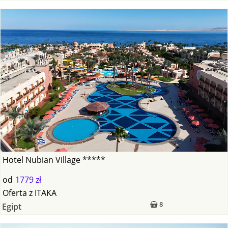
Hotel Nubian Village *****
od
1779 zł
Oferta
z
ITAKA
8
Egipt