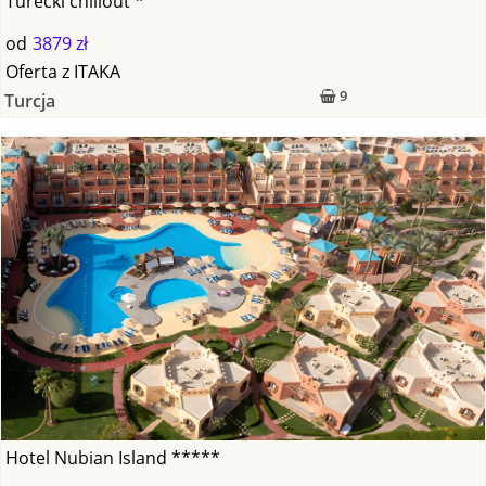
Turecki chillout *
od
3879 zł
Oferta
z
ITAKA
9
Turcja
Hotel Nubian Island *****