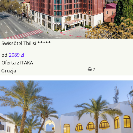
Swissôtel Tbilisi *****
od
2089 zł
Oferta
z
ITAKA
7
Gruzja