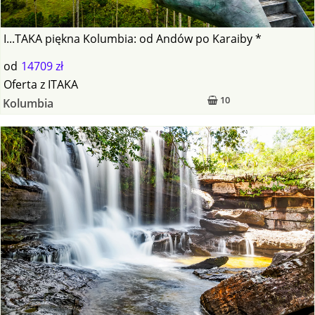
I...TAKA piękna Kolumbia: od Andów po Karaiby *
od
14709 zł
Oferta
z
ITAKA
10
Kolumbia