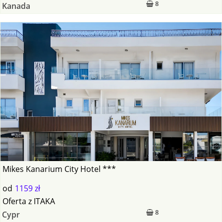
8
Kanada
Mikes Kanarium City Hotel ***
od
1159 zł
Oferta
z
ITAKA
8
Cypr