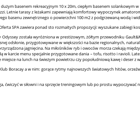
dużym basenem rekreacyjnym 10 x 20m, ciepłym basenem solankowym w skaln
acuzzi. Letnie tarasy z leżakami zapewniają komfortowy wypoczynek amatorom
nowego basenu zewnętrznego o powierzchni 100 m2 z podgrzewaną wodą i wi
erta SPA zawiera ponad sto rozmaitych propozycji: wyszukane zabiegi kosm
 by Odyssey została wyróżniona w prestiżowym, żółtym przewodniku Gault&M
esnej odsłonie, przygotowywane w większości na bazie regionalnych, natur
 przyrządzona jagnięcina. Na miłośników ryb i owoców morza czekają między
ą w karcie menu specjalnie przygotowane dania – tofu, risotto i ravioli. Lat
ne miejsce na lunch na świeżym powietrzu czy popołudniową kawę i deser z 
a Klub Boracay a w nim: gorące rytmy najnowszych światowych hitów, orzeźwia
ponga, ćwiczyć w siłowni i na sprzęcie treningowym lub po prostu wypoczywać