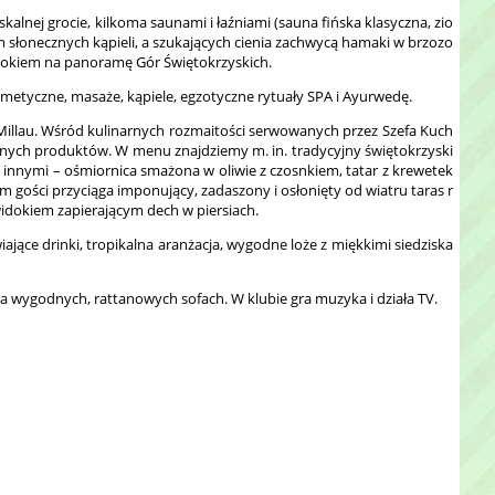
ej grocie, kilkoma saunami i łaźniami (sauna fińska klasyczna, zio
 słonecznych kąpieli, a szukających cienia zachwycą hamaki w brzozo
dokiem na panoramę Gór Świętokrzyskich.
etyczne, masaże, kąpiele, egzotyczne rytuały SPA i Ayurwedę.
illau. Wśród kulinarnych rozmaitości serwowanych przez Szefa Kuch
alnych produktów. W menu znajdziemy m. in. tradycyjny świętokrzyski
 innymi – ośmiornica smażona w oliwie z czosnkiem, tatar z krewetek
em gości przyciąga imponujący, zadaszony i osłonięty od wiatru taras r
widokiem zapierającym dech w piersiach.
jące drinki, tropikalna aranżacja, wygodne loże z miękkimi siedziska
 na wygodnych, rattanowych sofach. W klubie gra muzyka i działa TV.