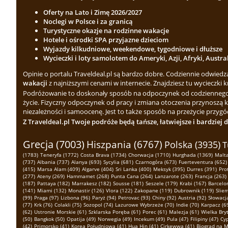
Oferty na Lato i Zimę 2026/2027
Noclegi w Polsce i za granicą
Turystyczne okazje na rodzinne wakacje
Hotele i ośrodki SPA przyjazne dzieciom
Wyjazdy kilkudniowe, weekendowe, tygodniowe i dłuższe
Wycieczki i loty samolotem do Ameryki, Azji, Afryki, Austra
Opinie o portalu Traveldeal.pl są bardzo dobre. Codziennie odwied
wakacji
z najniższymi cenami w internecie. Znajdziesz tu wycieczki k
Podróżowanie to doskonały sposób na odpoczynek od codziennego zgi
życie. Fizyczny odpoczynek od pracy i zmiana otoczenia przynoszą 
niezależności i samoocenę. Jest to także sposób na przeżycie przygód
Z Traveldeal.pl Twoje podróże będą tańsze, łatwiejsze i bardziej 
Grecja (7003)
Hiszpania (6767)
Polska (3935)
T
(1783)
Teneryfa (1772)
Costa Brava (1734)
Chorwacja (1710)
Hurghada (1369)
Malta
(737)
Albania (737)
Alanya (693)
Sycylia (681)
Czarnogóra (673)
Fuerteventura (652)
(415)
Marsa Alam (409)
Algarve (404)
Sri Lanka (400)
Meksyk (395)
Durres (391)
Pro
(277)
Ateny (269)
Hammamet (268)
Punta Cana (264)
Lanzarote (263)
Francja (263)
(187)
Pattaya (182)
Marrakesz (182)
Sousse (181)
Seszele (179)
Krabi (167)
Barcelo
(141)
Miami (132)
Monastir (126)
Vlora (122)
Zakopane (119)
Dubrownik (119)
Slie
(99)
Praga (97)
Lizbona (96)
Paryż (94)
Petrovac (93)
Chiny (92)
Austria (92)
Słowacja
(77)
Krk (76)
Colakli (75)
Sozopol (74)
Lazurowe Wybrzeże (70)
Indie (70)
Karpacz (6
(62)
Ustronie Morskie (61)
Szklarska Poręba (61)
Porec (61)
Malezja (61)
Wielka Bryt
(50)
Bangkok (50)
Opatija (49)
Norwegia (49)
Incekum (49)
Pula (47)
Filipiny (47)
Cyp
(42)
Primorsko (41)
Korea Południowa (41)
Hua Hin (41)
Cirkewwa (41)
Biograd na M