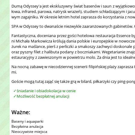
Dumą Odyssey'a jest ekskluzywny świat basenów i saun z wyjątkowo 
łowa, infrared, parowa, natrysk wrażeń), studiem schładzającym i j
wym zagajniku. W okresie letnim hotel zaprasza do korzystania z 
SPA w Odyssey to dwanaście niezwykle zaaranżowanych gabinetów. Of
Fantastyczna, doceniana przez gości hotelowa restauracja Essence
ni Michała Markowicza królują dania polskie i europejskie w nowocz
żurek na maślance, pierś z perliczki a smakoszy zachwyci doskonale
oraz pyszny filet z halibuta podany z boczniakami. Wegetarianie znajd
estauracyjny z zawieszonym w powietrzu molo. Za dnia jest to ideal
Na nocną zabawę w niecodziennej scenerii filipińskiej plaży zaprasz
mi.
Goście mogą tutaj zająć się także grą w bilard, piłkarzyki czy ping-
śniadanie i obiadokolacja w cenie
Możliwość bezpłatnej anulacji
Ważne:
Baseny i aquaparki
Bezpłatna anulacja
Nieoczywiste miejsca