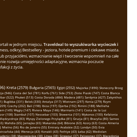
ortali w jednym miejscu.
Traveldeal to wyszukiwarka wycieczek i
ess, odkryj Bestsellery - jeziora, hotele premium i ciekawe miasta.
b przyjaciółmi, wzmacnianie więzi i tworzenie wspomnień na całe
nie rozwija umiejętności adaptacyjne, wzmacnia poczucie
kcji z życia.
96)
Kreta (2579)
Bułgaria (2565)
Egipt (2552)
Majorka (1890)
Słoneczny Brzeg
ja (946)
Costa del Sol (781)
Korfu (761)
Side (753)
Złote Piaski (747)
Costa Blanca
ibar (522)
Phuket (513)
Costa Dorada (484)
Madera (481)
Sardynia (427)
Zakynthos
1)
Bugibba (331)
Belek (330)
Antalya (317)
Wietnam (297)
Kenia (279)
Rzym
(209)
Czechy (202)
Bali (198)
Ibiza (197)
Djerba (192)
Rimini (188)
Mellieha
em (149)
Węgry (147)
Riviera Maya (146)
Marmaris (141)
Costa de la Luz
zor (108)
Stambuł (107)
Nessebar (103)
Słowenia (101)
Mykonos (100)
Kefalonia
Międzyzdroje (83)
Wyspy Zielonego Przylądka (81)
Gruzja (81)
Brazylia (80)
Samos
65)
Mahdia (65)
Jamajka (65)
Makarska (64)
Bibione (63)
Azory (63)
Costa Almeria
)
Mielno (56)
Rio de Janeiro (55)
Emiraty Arabskie (52)
Londyn (50)
Evia
atrzańska (44)
Wenecja (43)
Konakli (43)
Fethiye (43)
Łeba (42)
Mediolan
udeniz (38)
Mazowieckie (38)
Litwa (38)
Singapur (37)
Peloponez (37)
Macedonia