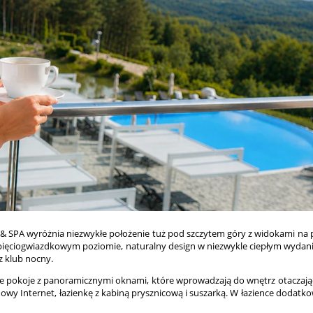
& SPA wyróżnia niezwykłe położenie tuż pod szczytem góry z widokami na p
 pięciogwiazdkowym poziomie, naturalny design w niezwykle ciepłym wydani
z klub nocny.
pokoje z panoramicznymi oknami, które wprowadzają do wnętrz otaczającą 
odowy Internet, łazienkę z kabiną prysznicową i suszarką. W łazience dodatk