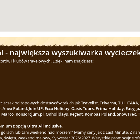
l - największa wyszukiwarka wycieczek
torów i klubów travelowych. Dzięki nam znajdziesz:
wycieczek od topowych dostawców takich jak
Travelist
,
Triverna
,
TUI
,
ITAKA
,
o
,
Anex Poland
,
Join UP
,
Ecco Holiday
,
Oasis Tours
,
Prima Holiday
,
Easygo
,
Marco
,
Konsorcjum.pl
,
Onholidays
,
Regent
,
Kompas Poland
,
SnowTrex
,
T
mium z opcją Ultra All Inclusive.
górach lub tani weekend nad morzem? Mamy ceny jak z Last Minute. Z nami
y, święta, weekend majowy, Sylwester 2026/2027. Wszystkie promocyjne ofe