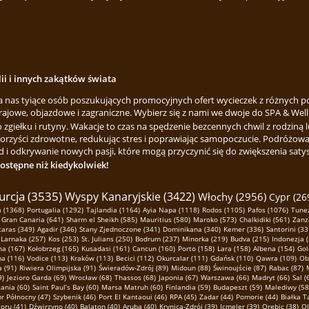
lii i innych zakątków świata
za nas tyiące osób poszukujących promocyjnych ofert wycieczek z różnych p
rajowe, objazdowe i zagraniczne. Wybierz się z nami we dwoje do SPA & Welln
ełku i rutyny. Wakacje to czas na spędzenie bezcennych chwil z rodziną lu
korzyści zdrowotne, redukując stres i poprawiając samopoczucie. Podróżowa
 i odkrywanie nowych pasji, które mogą przyczynić się do zwiększenia satysfa
dostępne niż kiedykolwiek!
urcja (3535)
Wyspy Kanaryjskie (3422)
Włochy (2956)
Cypr (26
 (1368)
Portugalia (1292)
Tajlandia (1164)
Ayia Napa (1118)
Rodos (1105)
Pafos (1076)
Tunez
Gran Canaria (641)
Sharm el Sheikh (585)
Mauritius (580)
Maroko (573)
Chalkidiki (561)
Zanz
taras (349)
Agadir (346)
Stany Zjednoczone (341)
Dominikana (340)
Kemer (336)
Santorini (33
Larnaka (257)
Kos (253)
St. Julians (250)
Bodrum (237)
Minorka (219)
Budva (215)
Indonezja 
na (167)
Kołobrzeg (165)
Kusadasi (161)
Cancun (160)
Porto (158)
Lara (158)
Albena (154)
Gol
ma (116)
Vodice (113)
Kraków (113)
Becici (112)
Okurcalar (111)
Gdańsk (110)
Qawra (109)
Ob
 (91)
Riwiera Olimpijska (91)
Świeradów-Zdrój (89)
Midoun (88)
Świnoujście (87)
Rabac (87)
9)
Jezioro Garda (69)
Wrocław (68)
Thassos (68)
Japonia (67)
Warszawa (66)
Madryt (66)
Sal (
ania (60)
Saint Paul’s Bay (60)
Marsa Matruh (60)
Finlandia (59)
Budapeszt (59)
Malediwy (58
r Północny (47)
Szybenik (46)
Port El Kantaoui (46)
RPA (45)
Zadar (44)
Pomorie (44)
Białka T
oru (41)
Dźwirzyno (40)
Balaton (40)
Aruba (40)
Krynica-Zdrój (39)
Icmeler (39)
Orebic (38)
Ol