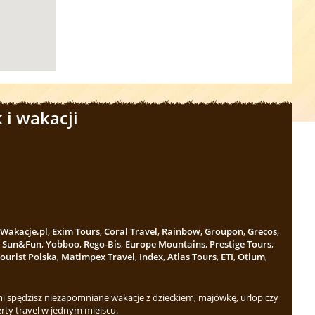
 i wakacji
Wakacje.pl
,
Exim Tours
,
Coral Travel
,
Rainbow
,
Groupon
,
Grecos
,
,
Sun&Fun
,
Yobboo
,
Rego-Bis
,
Europe Mountains
,
Prestige Tours
,
ourist Polska
,
Matimpex Travel
,
Index
,
Atlas Tours
,
ETI
,
Otium
,
 spędzisz niezapomniane wakacje z dzieckiem, majówkę, urlop czy
rty travel w jednym miejscu.