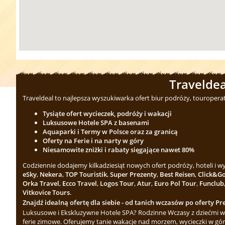
Traveldea
Traveldeal to najlepsza wyszukiwarka ofert biur podróży, touropera
Tysiąte ofert wycieczek, podróży i wakacji
Luksusowe Hotele SPA z basenami
Aquaparki i Termy w Polsce oraz za granicą
Oferty na Ferie i na narty w góry
Niesamowite zniżki i rabaty sięgające nawet 80%
Codziennie dodajemy kilkadziesiąt nowych ofert podróży, hoteli i 
eSky
,
Nekera
,
TOP Touristik
,
Super Prezenty
,
Best Reisen
,
Click&G
Orka Travel
,
Ecco Travel
,
Logos Tour
,
Atur
,
Euro Pol Tour
,
Funclub
Vitkovice Tours
.
Znajdź idealną ofertę dla siebie - od tanich wczasów po oferty Pre
Luksusowe i Ekskluzywne Hotele SPA? Rodzinne Wczasy z dziećmi w 
ferie zimowe. Oferujemy tanie wakacje nad morzem, wycieczki w gór