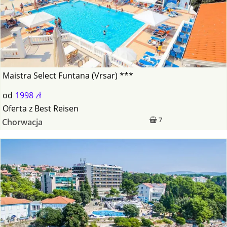
Maistra Select Funtana (Vrsar) ***
od
1998 zł
Oferta
z
Best Reisen
7
Chorwacja