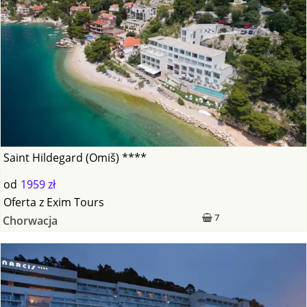
Saint Hildegard (Omiš) ****
od
1959 zł
Oferta
z
Exim Tours
7
Chorwacja