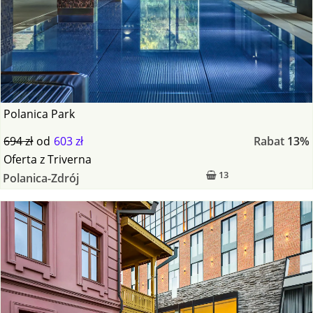
Polanica Park
694 zł
od
603 zł
Rabat
13%
Oferta
z
Triverna
13
Polanica-Zdrój