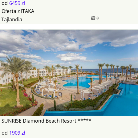
od
6459 zł
Oferta
z
ITAKA
8
Tajlandia
SUNRISE Diamond Beach Resort *****
od
1909 zł