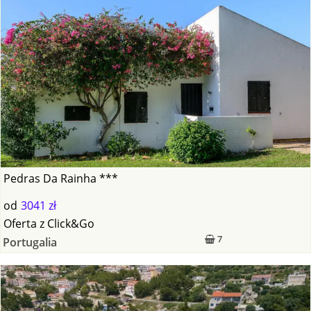
Pedras Da Rainha ***
od
3041 zł
Oferta
z
Click&Go
7
Portugalia