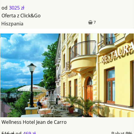
od
3025 zł
Oferta
z
Click&Go
7
Hiszpania
Wellness Hotel Jean de Carro
516 zł
od
469 zł
Rabat
9%