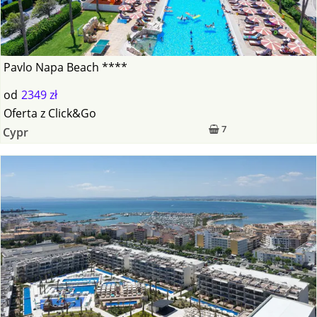
Pavlo Napa Beach ****
od
2349 zł
Oferta
z
Click&Go
7
Cypr