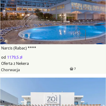
Narcis (Rabac) ****
od
1179,5 zł
Oferta
z
Nekera
7
Chorwacja