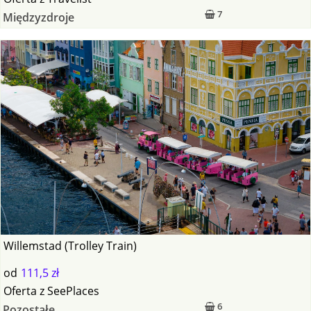
7
Międzyzdroje
Willemstad (Trolley Train)
od
111,5 zł
Oferta
z
SeePlaces
6
Pozostałe