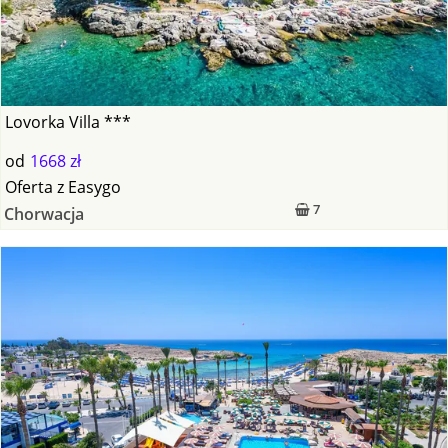
Lovorka Villa ***
od
1668 zł
Oferta
z
Easygo
7
Chorwacja