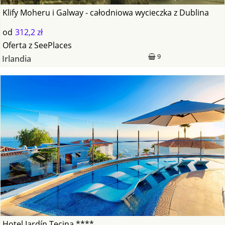
Klify Moheru i Galway - całodniowa wycieczka z Dublina
od
312,2 zł
Oferta
z
SeePlaces
9
Irlandia
Hotel Jardín Tecina ****