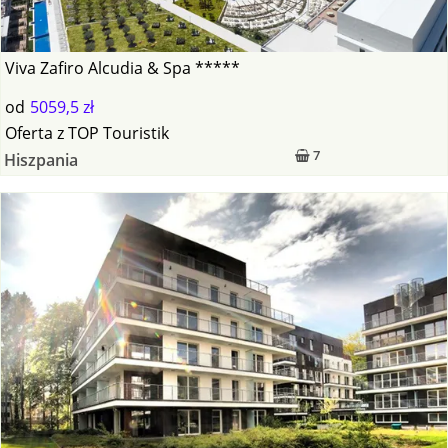
Viva Zafiro Alcudia & Spa *****
od
5059,5 zł
Oferta
z
TOP Touristik
7
Hiszpania