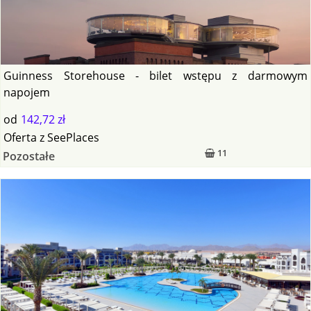
Guinness Storehouse - bilet wstępu z darmowym
napojem
od
142,72 zł
Oferta
z
SeePlaces
11
Pozostałe