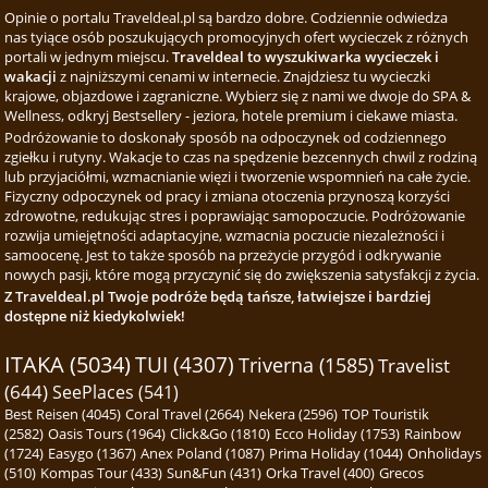
Opinie o portalu Traveldeal.pl są bardzo dobre. Codziennie odwiedza
nas tyiące osób poszukujących promocyjnych ofert wycieczek z różnych
portali w jednym miejscu.
Traveldeal to wyszukiwarka wycieczek i
wakacji
z najniższymi cenami w internecie. Znajdziesz tu wycieczki
krajowe, objazdowe i zagraniczne. Wybierz się z nami we dwoje do SPA &
Wellness, odkryj Bestsellery - jeziora, hotele premium i ciekawe miasta.
Podróżowanie to doskonały sposób na odpoczynek od codziennego
zgiełku i rutyny. Wakacje to czas na spędzenie bezcennych chwil z rodziną
lub przyjaciółmi, wzmacnianie więzi i tworzenie wspomnień na całe życie.
Fizyczny odpoczynek od pracy i zmiana otoczenia przynoszą korzyści
zdrowotne, redukując stres i poprawiając samopoczucie. Podróżowanie
rozwija umiejętności adaptacyjne, wzmacnia poczucie niezależności i
samoocenę. Jest to także sposób na przeżycie przygód i odkrywanie
nowych pasji, które mogą przyczynić się do zwiększenia satysfakcji z życia.
Z Traveldeal.pl Twoje podróże będą tańsze, łatwiejsze i bardziej
dostępne niż kiedykolwiek!
ITAKA (5034)
TUI (4307)
Triverna (1585)
Travelist
(644)
SeePlaces (541)
Best Reisen (4045)
Coral Travel (2664)
Nekera (2596)
TOP Touristik
(2582)
Oasis Tours (1964)
Click&Go (1810)
Ecco Holiday (1753)
Rainbow
(1724)
Easygo (1367)
Anex Poland (1087)
Prima Holiday (1044)
Onholidays
(510)
Kompas Tour (433)
Sun&Fun (431)
Orka Travel (400)
Grecos