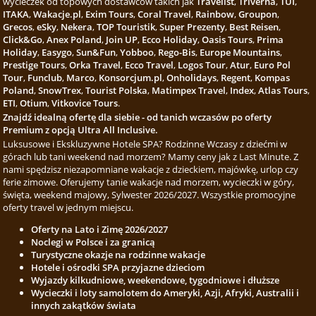
wycieczek od topowych dostawców takich jak
Travelist
,
Triverna
,
TUI
,
ITAKA
,
Wakacje.pl
,
Exim Tours
,
Coral Travel
,
Rainbow
,
Groupon
,
Grecos
,
eSky
,
Nekera
,
TOP Touristik
,
Super Prezenty
,
Best Reisen
,
Click&Go
,
Anex Poland
,
Join UP
,
Ecco Holiday
,
Oasis Tours
,
Prima
Holiday
,
Easygo
,
Sun&Fun
,
Yobboo
,
Rego-Bis
,
Europe Mountains
,
Prestige Tours
,
Orka Travel
,
Ecco Travel
,
Logos Tour
,
Atur
,
Euro Pol
Tour
,
Funclub
,
Marco
,
Konsorcjum.pl
,
Onholidays
,
Regent
,
Kompas
Poland
,
SnowTrex
,
Tourist Polska
,
Matimpex Travel
,
Index
,
Atlas Tours
,
ETI
,
Otium
,
Vitkovice Tours
.
Znajdź idealną ofertę dla siebie - od tanich wczasów po oferty
Premium z opcją Ultra All Inclusive.
Luksusowe i Ekskluzywne Hotele SPA? Rodzinne Wczasy z dziećmi w
górach lub tani weekend nad morzem? Mamy ceny jak z Last Minute. Z
nami spędzisz niezapomniane wakacje z dzieckiem, majówkę, urlop czy
ferie zimowe. Oferujemy tanie wakacje nad morzem, wycieczki w góry,
święta, weekend majowy, Sylwester 2026/2027. Wszystkie promocyjne
oferty travel w jednym miejscu.
Oferty na Lato i Zimę 2026/2027
Noclegi w Polsce i za granicą
Turystyczne okazje na rodzinne wakacje
Hotele i ośrodki SPA przyjazne dzieciom
Wyjazdy kilkudniowe, weekendowe, tygodniowe i dłuższe
Wycieczki i loty samolotem do Ameryki, Azji, Afryki, Australii i
innych zakątków świata