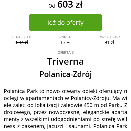
603 zł
Od
Idź do oferty
CENA PRZED
ZNIŻKA
OSZCZĘDZASZ
694 zł
13 %
91 zł
OFERTA Z
Triverna
Polanica-Zdrój
Polanica Park to nowo otwarty obiekt oferujący n
oclegi w apartamentach w Polanicy-Zdroju. Ma wi
ele zalet: od lokalizacji zaledwie 450 m od Parku Z
drojowego, przez nowoczesne, eleganckie aparta
menty z wszelkimi udogodnieniami po strefę well
ness z basenem, jacuzzi i saunami. Polanica Park