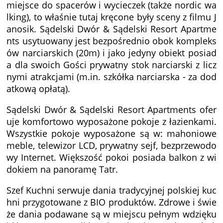
miejsce do spacerów i wycieczek (także nordic wa
lking), to właśnie tutaj kręcone były sceny z filmu J
anosik. Sądelski Dwór & Sądelski Resort Apartme
nts usytuowany jest bezpośrednio obok kompleks
ów narciarskich (20m) i jako jedyny obiekt posiad
a dla swoich Gości prywatny stok narciarski z licz
nymi atrakcjami (m.in. szkółka narciarska - za dod
atkową opłatą).
Sądelski Dwór & Sądelski Resort Apartments ofer
uje komfortowo wyposażone pokoje z łazienkami.
Wszystkie pokoje wyposażone są w: mahoniowe
meble, telewizor LCD, prywatny sejf, bezprzewodo
wy Internet. Większość pokoi posiada balkon z wi
dokiem na panoramę Tatr.
Szef Kuchni serwuje dania tradycyjnej polskiej kuc
hni przygotowane z BIO produktów. Zdrowe i świe
że dania podawane są w miejscu pełnym wdzięku