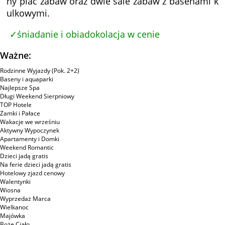
ny plac zabaw oraz dwie sale zabaw z basenami k
ulkowymi.
śniadanie i obiadokolacja w cenie
Ważne:
Rodzinne Wyjazdy (Pok. 2+2)
Baseny i aquaparki
Najlepsze Spa
Długi Weekend Sierpniowy
TOP Hotele
Zamki i Pałace
Wakacje we wrześniu
Aktywny Wypoczynek
Apartamenty i Domki
Weekend Romantic
Dzieci jadą gratis
Na ferie dzieci jadą gratis
Hotelowy zjazd cenowy
Walentynki
Wiosna
Wyprzedaż Marca
Wielkanoc
Majówka
Boże Ciało