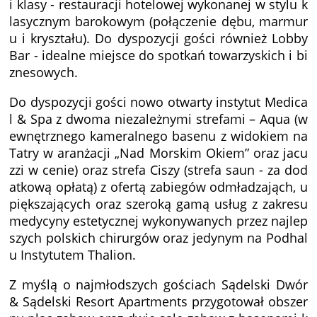
i klasy - restauracji hotelowej wykonanej w stylu k
lasycznym barokowym (połączenie dębu, marmur
u i kryształu). Do dyspozycji gości również Lobby
Bar - idealne miejsce do spotkań towarzyskich i bi
znesowych.
Do dyspozycji gości nowo otwarty instytut Medica
l & Spa z dwoma niezależnymi strefami – Aqua (w
ewnętrznego kameralnego basenu z widokiem na
Tatry w aranżacji „Nad Morskim Okiem” oraz jacu
zzi w cenie) oraz strefa Ciszy (strefa saun - za dod
atkową opłatą) z ofertą zabiegów odmładzająch, u
piększających oraz szeroką gamą usług z zakresu
medycyny estetycznej wykonywanych przez najlep
szych polskich chirurgów oraz jedynym na Podhal
u Instytutem Thalion.
Z myślą o najmłodszych gościach Sądelski Dwór
& Sądelski Resort Apartments przygotował obszer