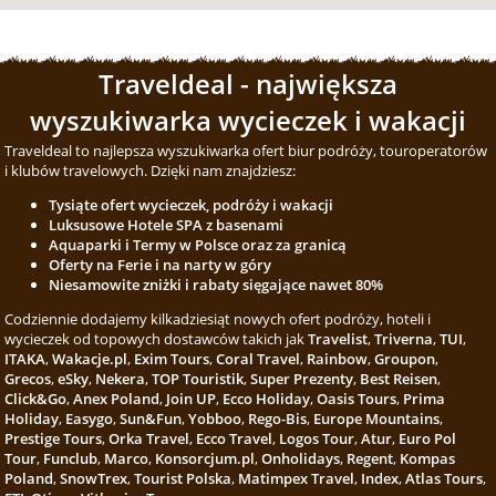
Traveldeal - największa
wyszukiwarka wycieczek i wakacji
Traveldeal to najlepsza wyszukiwarka ofert biur podróży, touroperatorów
i klubów travelowych. Dzięki nam znajdziesz:
Tysiąte ofert wycieczek, podróży i wakacji
Luksusowe Hotele SPA z basenami
Aquaparki i Termy w Polsce oraz za granicą
Oferty na Ferie i na narty w góry
Niesamowite zniżki i rabaty sięgające nawet 80%
Codziennie dodajemy kilkadziesiąt nowych ofert podróży, hoteli i
wycieczek od topowych dostawców takich jak
Travelist
,
Triverna
,
TUI
,
ITAKA
,
Wakacje.pl
,
Exim Tours
,
Coral Travel
,
Rainbow
,
Groupon
,
Grecos
,
eSky
,
Nekera
,
TOP Touristik
,
Super Prezenty
,
Best Reisen
,
Click&Go
,
Anex Poland
,
Join UP
,
Ecco Holiday
,
Oasis Tours
,
Prima
Holiday
,
Easygo
,
Sun&Fun
,
Yobboo
,
Rego-Bis
,
Europe Mountains
,
Prestige Tours
,
Orka Travel
,
Ecco Travel
,
Logos Tour
,
Atur
,
Euro Pol
Tour
,
Funclub
,
Marco
,
Konsorcjum.pl
,
Onholidays
,
Regent
,
Kompas
Poland
,
SnowTrex
,
Tourist Polska
,
Matimpex Travel
,
Index
,
Atlas Tours
,