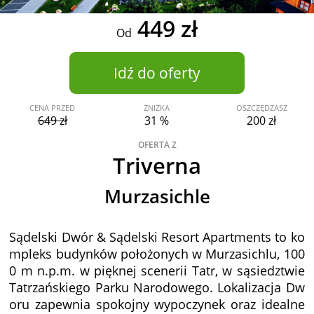
449 zł
Od
Idź do oferty
CENA PRZED
ZNIŻKA
OSZCZĘDZASZ
649 zł
31 %
200 zł
OFERTA Z
Triverna
Murzasichle
Sądelski Dwór & Sądelski Resort Apartments to ko
mpleks budynków położonych w Murzasichlu, 100
0 m n.p.m. w pięknej scenerii Tatr, w sąsiedztwie
Tatrzańskiego Parku Narodowego. Lokalizacja Dw
oru zapewnia spokojny wypoczynek oraz idealne