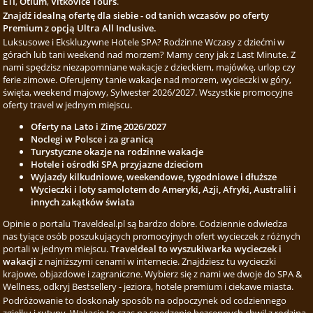
ETI
,
Otium
,
Vitkovice Tours
.
Znajdź idealną ofertę dla siebie - od tanich wczasów po oferty
Premium z opcją Ultra All Inclusive.
Luksusowe i Ekskluzywne Hotele SPA? Rodzinne Wczasy z dziećmi w
górach lub tani weekend nad morzem? Mamy ceny jak z Last Minute. Z
nami spędzisz niezapomniane wakacje z dzieckiem, majówkę, urlop czy
ferie zimowe. Oferujemy tanie wakacje nad morzem, wycieczki w góry,
święta, weekend majowy, Sylwester 2026/2027. Wszystkie promocyjne
oferty travel w jednym miejscu.
Oferty na Lato i Zimę 2026/2027
Noclegi w Polsce i za granicą
Turystyczne okazje na rodzinne wakacje
Hotele i ośrodki SPA przyjazne dzieciom
Wyjazdy kilkudniowe, weekendowe, tygodniowe i dłuższe
Wycieczki i loty samolotem do Ameryki, Azji, Afryki, Australii i
innych zakątków świata
Opinie o portalu Traveldeal.pl są bardzo dobre. Codziennie odwiedza
nas tyiące osób poszukujących promocyjnych ofert wycieczek z różnych
portali w jednym miejscu.
Traveldeal to wyszukiwarka wycieczek i
wakacji
z najniższymi cenami w internecie. Znajdziesz tu wycieczki
krajowe, objazdowe i zagraniczne. Wybierz się z nami we dwoje do SPA &
Wellness, odkryj Bestsellery - jeziora, hotele premium i ciekawe miasta.
Podróżowanie to doskonały sposób na odpoczynek od codziennego