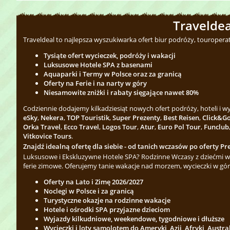
Traveldea
Traveldeal to najlepsza wyszukiwarka ofert biur podróży, touropera
Tysiąte ofert wycieczek, podróży i wakacji
Luksusowe Hotele SPA z basenami
Aquaparki i Termy w Polsce oraz za granicą
Oferty na Ferie i na narty w góry
Niesamowite zniżki i rabaty sięgające nawet 80%
Codziennie dodajemy kilkadziesiąt nowych ofert podróży, hoteli i 
eSky
,
Nekera
,
TOP Touristik
,
Super Prezenty
,
Best Reisen
,
Click&G
Orka Travel
,
Ecco Travel
,
Logos Tour
,
Atur
,
Euro Pol Tour
,
Funclub
Vitkovice Tours
.
Znajdź idealną ofertę dla siebie - od tanich wczasów po oferty Pre
Luksusowe i Ekskluzywne Hotele SPA? Rodzinne Wczasy z dziećmi w 
ferie zimowe. Oferujemy tanie wakacje nad morzem, wycieczki w gór
Oferty na Lato i Zimę 2026/2027
Noclegi w Polsce i za granicą
Turystyczne okazje na rodzinne wakacje
Hotele i ośrodki SPA przyjazne dzieciom
Wyjazdy kilkudniowe, weekendowe, tygodniowe i dłuższe
Wycieczki i loty samolotem do Ameryki, Azji, Afryki, Austra