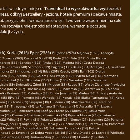
ortali w jednym miejscu.
Traveldeal to wyszukiwarka wycieczek i
ess, odkryj Bestsellery - jeziora, hotele premium i ciekawe miasta.
b przyjaciółmi, wzmacnianie więzi i tworzenie wspomnień na całe
nie rozwija umiejętności adaptacyjne, wzmacnia poczucie
kcji z życia.
96)
Kreta (2616)
Egipt (2586)
Bułgaria (2574)
Majorka (1923)
Teneryfa
)
Tunezja (963)
Costa del Sol (818)
Korfu (780)
Side (767)
Costa Blanca
Maroko (565)
Zanzibar (525)
Phuket (524)
Madera (497)
Costa Dorada
 (343)
Kemer (340)
Santorini (339)
Bugibba (339)
Belek (334)
Antalya (321)
Wietnam
norka (218)
Indonezja (214)
Ibiza (205)
Czechy (205)
Bali (202)
Djerba
Lara (160)
Albena (156)
Golem (155)
Węgry (150)
Riviera Maya (148)
Marmaris
3)
Stambuł (112)
Okurcalar (112)
Obzor (106)
Nessebar (105)
Słowenia
jście (89)
Świeradów-Zdrój (88)
Midoun (88)
Rabac (87)
Wyspy Zielonego Przylądka
onia (68)
Sal (67)
Thassos (66)
Porec (66)
Makarska (66)
Warszawa (65)
Mahdia
elka Brytania (59)
Malediwy (58)
Rio de Janeiro (57)
Mielno (56)
Emiraty Arabskie
 (45)
RPA (45)
Pomorie (45)
Wenecja (44)
Konakli (44)
Białka Tatrzańska (44)
Korea
oru (39)
Aruba (39)
Singapur (38)
Oludeniz (38)
Mazowieckie (38)
Trentino
i (35)
Titreyengol (34)
La Romana (34)
Avsallar (34)
Australia (34)
Szwecja
eunion (28)
Pobierowo (28)
Łódź (27)
Kotor (27)
Didim (27)
Baska Voda
ia (24)
Poznań (24)
Polinezja Francuska (24)
Krynica Morska (24)
Jarosławiec
 (22)
Wilno (21)
Rovinj (21)
Polanica-Zdrój (21)
Niemcy (21)
Sutomore (20)
Panama
Nowy Jork (17)
Kopenhaga (17)
Dąbki (17)
Ciechocinek (17)
Rzeszów (16)
Pomorskie
4)
Irlandia (14)
Dolnośląskie (14)
Bukowina Tatrzańska (14)
Bałczik
anada (12)
Drvenik (12)
Dobra Voda (12)
Bol (12)
Abu Dhabi (12)
Łazy (11)
Wieliczka
0)
Puerto Plata (10)
Kudowa-Zdrój (10)
Etiopia (10)
Ekwador (10)
Dublin