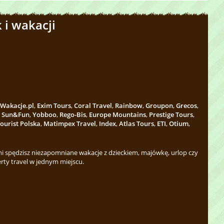
 i wakacji
Wakacje.pl
,
Exim Tours
,
Coral Travel
,
Rainbow
,
Groupon
,
Grecos
,
,
Sun&Fun
,
Yobboo
,
Rego-Bis
,
Europe Mountains
,
Prestige Tours
,
ourist Polska
,
Matimpex Travel
,
Index
,
Atlas Tours
,
ETI
,
Otium
,
 spędzisz niezapomniane wakacje z dzieckiem, majówkę, urlop czy
rty travel w jednym miejscu.