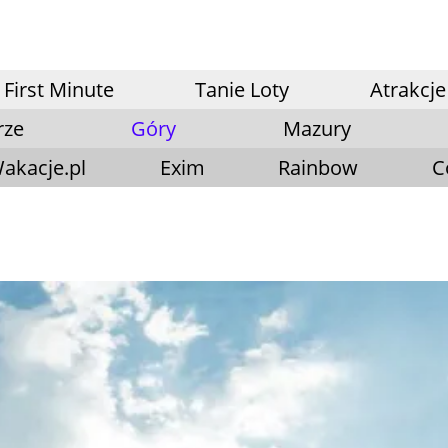
First Minute
Tanie Loty
Atrakcje
rze
Góry
Mazury
akacje.pl
Exim
Rainbow
C