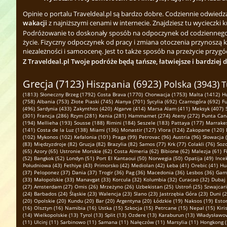
Opinie o portalu Traveldeal.pl są bardzo dobre. Codziennie odwied
wakacji
z najniższymi cenami w internecie. Znajdziesz tu wycieczki k
Podróżowanie to doskonały sposób na odpoczynek od codziennego zgi
życie. Fizyczny odpoczynek od pracy i zmiana otoczenia przynoszą 
niezależności i samoocenę. Jest to także sposób na przeżycie przygód
Z Traveldeal.pl Twoje podróże będą tańsze, łatwiejsze i bardziej 
Grecja (7123)
Hiszpania (6923)
Polska (3943)
T
(1813)
Słoneczny Brzeg (1792)
Costa Brava (1770)
Chorwacja (1753)
Malta (1412)
H
(758)
Albania (753)
Złote Piaski (745)
Alanya (701)
Sycylia (692)
Czarnogóra (692)
Fu
(496)
Sardynia (433)
Zakynthos (420)
Algarve (414)
Marsa Alam (411)
Meksyk (407)
(301)
Francja (286)
Rzym (281)
Kenia (281)
Hammamet (274)
Ateny (272)
Punta Can
(194)
Mellieha (193)
Sousse (188)
Rimini (184)
Seszele (183)
Pattaya (177)
Marrakes
(141)
Costa de la Luz (138)
Miami (136)
Monastir (127)
Vlora (124)
Zakopane (120)
(102)
Mykonos (102)
Kefalonia (101)
Praga (99)
Petrovac (96)
Austria (96)
Słowacja 
(83)
Międzyzdroje (82)
Gruzja (82)
Brazylia (82)
Samos (77)
Krk (77)
Colakli (76)
Sozo
(65)
Azory (65)
Ustronie Morskie (62)
Costa Almeria (62)
Bibione (62)
Malezja (61)
F
(52)
Bangkok (52)
Londyn (51)
Port El Kantaoui (50)
Norwegia (50)
Opatija (49)
Ince
Południowa (43)
Fethiye (43)
Primorsko (42)
Mediolan (42)
Łeba (41)
Orebic (41)
Hu
(37)
Peloponez (37)
Dania (37)
Trogir (36)
Pag (36)
Macedonia (36)
Lesbos (36)
Gamb
(33)
Małopolskie (33)
Manavgat (33)
Korcula (32)
Kolumbia (32)
Curacao (32)
Dubaj 
(27)
Amsterdam (27)
Omis (26)
Mrzeżyno (26)
Uzbekistan (25)
Ustroń (25)
Szwajcari
(24)
Barbados (24)
Śląskie (23)
Walencja (23)
Slano (23)
Jastrzębia Góra (23)
Duni (2
(20)
Opolskie (20)
Kundu (20)
Bar (20)
Argentyna (20)
Łódzkie (19)
Naksos (19)
Eston
(16)
Olsztyn (16)
Namibia (16)
Ustka (15)
Szkocja (15)
Petrcane (15)
Nepal (15)
Kiri
(14)
Wielkopolskie (13)
Tyrol (13)
Split (13)
Ozdere (13)
Karaburun (13)
Władysławow
(11)
Ulcinj (11)
Sarbinowo (11)
Samana (11)
Nałęczów (11)
Marsylia (11)
Hongkong (