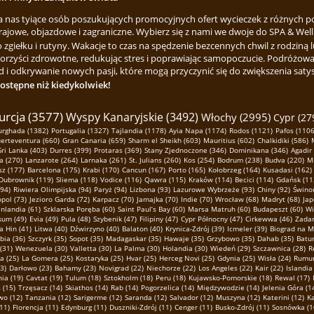
za nas tyiące osób poszukujących promocyjnych ofert wycieczek z różnych p
rajowe, objazdowe i zagraniczne. Wybierz się z nami we dwoje do SPA & Welln
ełku i rutyny. Wakacje to czas na spędzenie bezcennych chwil z rodziną lu
korzyści zdrowotne, redukując stres i poprawiając samopoczucie. Podróżowa
 i odkrywanie nowych pasji, które mogą przyczynić się do zwiększenia satysfa
dostępne niż kiedykolwiek!
urcja (3577)
Wyspy Kanaryjskie (3492)
Włochy (2995)
Cypr (27
urghada (1382)
Portugalia (1327)
Tajlandia (1178)
Ayia Napa (1174)
Rodos (1121)
Pafos (1106
erteventura (660)
Gran Canaria (659)
Sharm el Sheikh (603)
Mauritius (602)
Chalkidiki (586)
Sri Lanka (403)
Durres (399)
Protaras (369)
Stany Zjednoczone (346)
Dominikana (346)
Agadir
a (270)
Lanzarote (264)
Larnaka (261)
St. Julians (260)
Kos (254)
Bodrum (238)
Budva (220)
Mi
z (177)
Barcelona (175)
Krabi (170)
Cancun (167)
Porto (165)
Kołobrzeg (164)
Kusadasi (162)
Dubrownik (119)
Sliema (118)
Vodice (116)
Qawra (115)
Kraków (114)
Becici (114)
Gdańsk (11
(94)
Riwiera Olimpijska (94)
Paryż (94)
Lizbona (93)
Lazurowe Wybrzeże (93)
Chiny (92)
Świnou
pol (73)
Jezioro Garda (72)
Karpacz (70)
Jamajka (70)
Indie (70)
Wrocław (68)
Madryt (68)
Jap
inlandia (61)
Szklarska Poręba (60)
Saint Paul’s Bay (60)
Marsa Matruh (60)
Budapeszt (60)
Wi
kum (49)
Evia (49)
Pula (48)
Szybenik (47)
Filipiny (47)
Cypr Północny (47)
Cirkewwa (46)
Zadar
a Hin (41)
Litwa (40)
Dźwirzyno (40)
Balaton (40)
Krynica-Zdrój (39)
Icmeler (39)
Biograd na M
ia (36)
Szczyrk (35)
Sopot (35)
Madagaskar (35)
Hawaje (35)
Grzybowo (35)
Dahab (35)
Batum
(31)
Wenezuela (30)
Valletta (30)
La Palma (30)
Holandia (30)
Wiedeń (29)
Szczawnica (28)
R
a (25)
La Gomera (25)
Kostaryka (25)
Hvar (25)
Herceg Novi (25)
Gdynia (25)
Wisła (24)
Rumun
3)
Darłowo (23)
Bahamy (23)
Novigrad (22)
Niechorze (22)
Los Angeles (22)
Kair (22)
Islandia
ia (19)
Cavtat (19)
Tulum (18)
Sztokholm (18)
Peru (18)
Kujawsko-Pomorskie (18)
Rewal (17)
s (15)
Trzęsacz (14)
Skiathos (14)
Rab (14)
Pogorzelica (14)
Międzywodzie (14)
Jelenia Góra (1
o (12)
Tanzania (12)
Sarigerme (12)
Saranda (12)
Salvador (12)
Muszyna (12)
Katerini (12)
K
11)
Florencja (11)
Edynburg (11)
Duszniki-Zdrój (11)
Cenger (11)
Busko-Zdrój (11)
Sosnówka (1