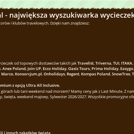
l - największa wyszukiwarka wycieczek
torów i klubów travelowych. Dzięki nam znajdziesz:
wycieczek od topowych dostawców takich jak
Travelist
,
Triverna
,
TUI
,
ITAKA
,
o
,
Anex Poland
,
Join UP
,
Ecco Holiday
,
Oasis Tours
,
Prima Holiday
,
Easygo
,
Marco
,
Konsorcjum.pl
,
Onholidays
,
Regent
,
Kompas Poland
,
SnowTrex
,
T
mium z opcją Ultra All Inclusive.
górach lub tani weekend nad morzem? Mamy ceny jak z Last Minute. Z nami
y, święta, weekend majowy, Sylwester 2026/2027. Wszystkie promocyjne ofe
lii i innych zakątków świata