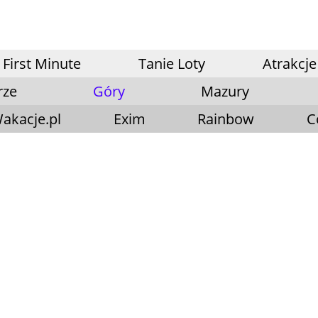
First Minute
Tanie Loty
Atrakcje
rze
Góry
Mazury
akacje.pl
Exim
Rainbow
C