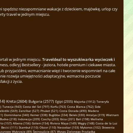
 spędzisz niezapomniane wakacje z dzieckiem, majówkę, urlop czy
rty travel w jednym miejscu.
ortali w jednym miejscu.
Traveldeal to wyszukiwarka wycieczek i
ess, odkryj Bestsellery - jeziora, hotele premium i ciekawe miasta.
b przyjaciółmi, wzmacnianie więzi i tworzenie wspomnień na całe
nie rozwija umiejętności adaptacyjne, wzmacnia poczucie
kcji z życia.
14)
Kreta (2604)
Bułgaria (2577)
Egipt (2555)
Majorka (1912)
Teneryfa
)
Tunezja (943)
Costa del Sol (797)
Korfu (763)
Costa Blanca (762)
Side
lkidiki (569)
Zanzibar (527)
Phuket (521)
Costa Dorada (490)
Madera
41)
Dominikana (340)
Kemer (338)
Bugibba (334)
Belek (330)
Antalya (319)
Wietnam
Budva (218)
Indonezja (209)
Czechy (203)
Ibiza (201)
Bali (198)
Mellieha
rto (157)
Albena (156)
Golem (154)
Riviera Maya (149)
Węgry (148)
Costa de la Luz
Becici (111)
Stambuł (110)
Obzor (110)
Nessebar (103)
Mykonos (102)
Słowenia
azurowe Wybrzeże (89)
Świnoujście (87)
Wyspy Zielonego Przylądka