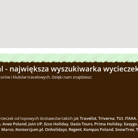
l - największa wyszukiwarka wycieczek
torów i klubów travelowych. Dzięki nam znajdziesz:
wycieczek od topowych dostawców takich jak
Travelist
,
Triverna
,
TUI
,
ITAKA
,
o
,
Anex Poland
,
Join UP
,
Ecco Holiday
,
Oasis Tours
,
Prima Holiday
,
Easygo
,
Marco
,
Konsorcjum.pl
,
Onholidays
,
Regent
,
Kompas Poland
,
SnowTrex
,
T