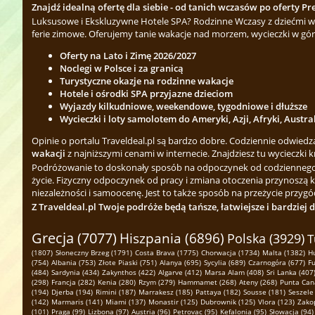
Znajdź idealną ofertę dla siebie - od tanich wczasów po oferty Pre
Luksusowe i Ekskluzywne Hotele SPA? Rodzinne Wczasy z dziećmi w 
ferie zimowe. Oferujemy tanie wakacje nad morzem, wycieczki w gór
Oferty na Lato i Zimę 2026/2027
Noclegi w Polsce i za granicą
Turystyczne okazje na rodzinne wakacje
Hotele i ośrodki SPA przyjazne dzieciom
Wyjazdy kilkudniowe, weekendowe, tygodniowe i dłuższe
Wycieczki i loty samolotem do Ameryki, Azji, Afryki, Austra
Opinie o portalu Traveldeal.pl są bardzo dobre. Codziennie odwied
wakacji
z najniższymi cenami w internecie. Znajdziesz tu wycieczki k
Podróżowanie to doskonały sposób na odpoczynek od codziennego zgi
życie. Fizyczny odpoczynek od pracy i zmiana otoczenia przynoszą 
niezależności i samoocenę. Jest to także sposób na przeżycie przygód
Z Traveldeal.pl Twoje podróże będą tańsze, łatwiejsze i bardziej 
Grecja (7077)
Hiszpania (6896)
Polska (3929)
T
(1807)
Słoneczny Brzeg (1791)
Costa Brava (1775)
Chorwacja (1734)
Malta (1382)
H
(754)
Albania (753)
Złote Piaski (751)
Alanya (695)
Sycylia (689)
Czarnogóra (677)
Fu
(484)
Sardynia (434)
Zakynthos (422)
Algarve (412)
Marsa Alam (408)
Sri Lanka (407
(298)
Francja (282)
Kenia (280)
Rzym (279)
Hammamet (268)
Ateny (268)
Punta Can
(194)
Djerba (194)
Rimini (187)
Marrakesz (185)
Pattaya (182)
Sousse (181)
Seszele
(142)
Marmaris (141)
Miami (137)
Monastir (125)
Dubrownik (125)
Vlora (123)
Zako
(101)
Praga (99)
Lizbona (97)
Austria (96)
Petrovac (95)
Kefalonia (95)
Słowacja (94)