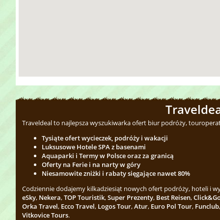
Traveldea
Traveldeal to najlepsza wyszukiwarka ofert biur podróży, touropera
Tysiąte ofert wycieczek, podróży i wakacji
Luksusowe Hotele SPA z basenami
Aquaparki i Termy w Polsce oraz za granicą
Oferty na Ferie i na narty w góry
Niesamowite zniżki i rabaty sięgające nawet 80%
Codziennie dodajemy kilkadziesiąt nowych ofert podróży, hoteli i 
eSky
,
Nekera
,
TOP Touristik
,
Super Prezenty
,
Best Reisen
,
Click&G
Orka Travel
,
Ecco Travel
,
Logos Tour
,
Atur
,
Euro Pol Tour
,
Funclub
Vitkovice Tours
.