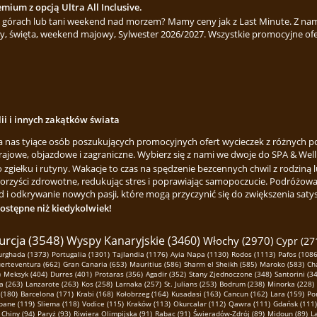
mium z opcją Ultra All Inclusive.
górach lub tani weekend nad morzem? Mamy ceny jak z Last Minute. Z nami
y, święta, weekend majowy, Sylwester 2026/2027. Wszystkie promocyjne ofe
lii i innych zakątków świata
za nas tyiące osób poszukujących promocyjnych ofert wycieczek z różnych p
rajowe, objazdowe i zagraniczne. Wybierz się z nami we dwoje do SPA & Welln
ełku i rutyny. Wakacje to czas na spędzenie bezcennych chwil z rodziną lu
korzyści zdrowotne, redukując stres i poprawiając samopoczucie. Podróżowa
 i odkrywanie nowych pasji, które mogą przyczynić się do zwiększenia satysfa
dostępne niż kiedykolwiek!
urcja (3548)
Wyspy Kanaryjskie (3460)
Włochy (2970)
Cypr (27
urghada (1373)
Portugalia (1301)
Tajlandia (1176)
Ayia Napa (1130)
Rodos (1113)
Pafos (1086
erteventura (662)
Gran Canaria (653)
Mauritius (586)
Sharm el Sheikh (585)
Maroko (583)
Cha
)
Meksyk (404)
Durres (401)
Protaras (356)
Agadir (352)
Stany Zjednoczone (348)
Santorini (3
a (263)
Lanzarote (263)
Kos (258)
Larnaka (257)
St. Julians (253)
Bodrum (238)
Minorka (228)
 (180)
Barcelona (171)
Krabi (168)
Kołobrzeg (164)
Kusadasi (163)
Cancun (162)
Lara (159)
Po
pane (119)
Sliema (118)
Vodice (115)
Kraków (113)
Okurcalar (112)
Qawra (111)
Gdańsk (111)
Chiny (94)
Paryż (93)
Riwiera Olimpijska (91)
Rabac (91)
Świeradów-Zdrój (89)
Midoun (89)
L