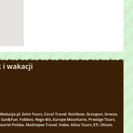
 i wakacji
Wakacje.pl
,
Exim Tours
,
Coral Travel
,
Rainbow
,
Groupon
,
Grecos
,
,
Sun&Fun
,
Yobboo
,
Rego-Bis
,
Europe Mountains
,
Prestige Tours
,
ourist Polska
,
Matimpex Travel
,
Index
,
Atlas Tours
,
ETI
,
Otium
,