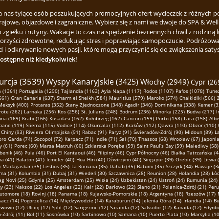
za nas tyiące osób poszukujących promocyjnych ofert wycieczek z różnych p
rajowe, objazdowe i zagraniczne. Wybierz się z nami we dwoje do SPA & Welln
ełku i rutyny. Wakacje to czas na spędzenie bezcennych chwil z rodziną lu
korzyści zdrowotne, redukując stres i poprawiając samopoczucie. Podróżowa
 i odkrywanie nowych pasji, które mogą przyczynić się do zwiększenia satysfa
dostępne niż kiedykolwiek!
urcja (3539)
Wyspy Kanaryjskie (3425)
Włochy (2949)
Cypr (26
 (1361)
Portugalia (1290)
Tajlandia (1163)
Ayia Napa (1117)
Rodos (1107)
Pafos (1078)
Tunez
661)
Gran Canaria (637)
Sharm el Sheikh (584)
Mauritius (579)
Maroko (574)
Chalkidiki (566)
Meksyk (400)
Protaras (352)
Stany Zjednoczone (348)
Agadir (346)
Dominikana (338)
Kemer (3
ote (262)
Larnaka (256)
Kos (256)
St. Julians (248)
Bodrum (236)
Minorka (225)
Budva (217)
I
ona (169)
Krabi (166)
Kusadasi (162)
Kołobrzeg (162)
Cancun (159)
Porto (158)
Lara (158)
Albe
pane (119)
Sliema (115)
Vodice (114)
Okurcalar (112)
Kraków (112)
Qawra (110)
Obzor (110)
Chiny (93)
Riwiera Olimpijska (91)
Rabac (91)
Paryż (91)
Świeradów-Zdrój (90)
Midoun (89)
L
oro Garda (74)
Sozopol (72)
Karpacz (71)
Indie (71)
Sal (70)
Thassos (68)
Wrocław (67)
Japonia
y (61)
Porec (60)
Marsa Matruh (60)
Szklarska Poręba (59)
Saint Paul’s Bay (59)
Malediwy (58)
benik (46)
Pula (46)
Port El Kantaoui (46)
Filipiny (46)
Cypr Północny (46)
Białka Tatrzańska (4
a (41)
Balaton (41)
Icmeler (40)
Hua Hin (40)
Dźwirzyno (40)
Singapur (39)
Orebic (39)
Litwa 
)
Madagaskar (35)
Lesbos (35)
La Romana (35)
Dahab (35)
Batumi (35)
Szczyrk (34)
Hawaje (3
ma (31)
Kolumbia (31)
Dubaj (31)
Wiedeń (30)
Szczawnica (28)
Reunion (28)
Holandia (28)
Łód
g Novi (25)
Gdynia (25)
Amsterdam (25)
Wisła (24)
Uzbekistan (24)
Ustroń (24)
Rumunia (24)
 (23)
Naksos (22)
Los Angeles (22)
Kair (22)
Darłowo (22)
Slano (21)
Polanica-Zdrój (21)
Peru
utomore (18)
Rovinj (18)
Panama (18)
Kujawsko-Pomorskie (18)
Argentyna (18)
Rzeszów (17)
sacz (14)
Pogorzelica (14)
Międzywodzie (14)
Karaburun (14)
Jelenia Góra (14)
Irlandia (14)
Bu
awowo (12)
Ulcinj (12)
Split (12)
Sarigerme (12)
Saranda (12)
Salvador (12)
Kanada (12)
Edynbu
-Zdrój (11)
Bol (11)
Sosnówka (10)
Sarbinowo (10)
Samana (10)
Puerto Plata (10)
Marsylia (10