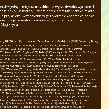
ortali w jednym miejscu.
Traveldeal to wyszukiwarka wycieczek i
ess, odkryj Bestsellery - jeziora, hotele premium i ciekawe miasta.
b przyjaciółmi, wzmacnianie więzi i tworzenie wspomnień na całe
nie rozwija umiejętności adaptacyjne, wzmacnia poczucie
kcji z życia.
91)
Kreta (2581)
Bułgaria (2562)
Egipt (2550)
Majorka (1882)
Słoneczny Brzeg
ja (939)
Costa del Sol (792)
Korfu (756)
Side (755)
Albania (752)
Costa Blanca
Zanzibar (526)
Phuket (514)
Costa Dorada (484)
Madera (478)
Sardynia
37)
Santorini (335)
Bugibba (331)
Belek (330)
Antalya (316)
Wietnam (296)
Francja
ndonezja (204)
Czechy (201)
Ibiza (199)
Djerba (194)
Bali (193)
Mellieha
na (154)
Golem (153)
Riviera Maya (149)
Węgry (147)
Costa de la Luz
Gdańsk (110)
Stambuł (109)
Becici (108)
Nessebar (102)
Słowenia (101)
Mykonos
azurowe Wybrzeże (88)
Świnoujście (87)
Wyspy Zielonego Przylądka
 (66)
Warszawa (65)
Madryt (65)
Makarska (64)
Mahdia (64)
Bibione (63)
Ustronie
Finlandia (58)
Budapeszt (58)
Rio de Janeiro (56)
Mielno (56)
Emiraty Arabskie
4)
Zadar (43)
Wenecja (43)
RPA (43)
Primorsko (43)
Pomorie (43)
Konakli
(39)
Krynica-Zdrój (39)
Oludeniz (38)
Mazowieckie (38)
Biograd na Moru (38)
Trogir
4)
Grzybowo (34)
Avsallar (34)
Szwecja (33)
Pag (33)
Małopolskie (33)
Manavgat
ź (27)
Pobierowo (27)
Kostaryka (27)
Didim (27)
Valletta (26)
Poznań (25)
Polinezja
Mrzeżyno (24)
Kotor (24)
Islandia (24)
Barbados (24)
Śląskie (23)
Walencja
 (21)
Niemcy (21)
Wilno (20)
Opolskie (20)
Niechorze (20)
Kundu (20)
Bar
Rewal (17)
Nowy Jork (17)
Dąbki (17)
Ciechocinek (17)
Szkocja (16)
Pomorskie
kowina Tatrzańska (14)
Wielkopolskie (13)
Tanzania (13)
Skiathos (13)
Rab
rg (12)
Dobra Voda (12)
Abu Dhabi (12)
Łazy (11)
Wieliczka (11)
Tyrol
)
Kudowa-Zdrój (10)
Hongkong (10)
Golden Bay (10)
Ekwador (10)
Dublin