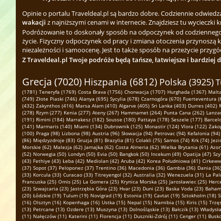
Opinie o portalu Traveldeal.pl są bardzo dobre. Codziennie odwied
wakacji
z najniższymi cenami w internecie. Znajdziesz tu wycieczki k
Podróżowanie to doskonały sposób na odpoczynek od codziennego zgi
życie. Fizyczny odpoczynek od pracy i zmiana otoczenia przynoszą 
niezależności i samoocenę. Jest to także sposób na przeżycie przygód
Z Traveldeal.pl Twoje podróże będą tańsze, łatwiejsze i bardziej 
Grecja (7020)
Hiszpania (6812)
Polska (3925)
T
(1781)
Teneryfa (1769)
Costa Brava (1756)
Chorwacja (1707)
Hurghada (1367)
Malta
(749)
Złote Piaski (746)
Alanya (695)
Sycylia (678)
Czarnogóra (670)
Fuerteventura (
(432)
Zakynthos (416)
Marsa Alam (410)
Algarve (405)
Sri Lanka (403)
Durres (402)
(278)
Rzym (277)
Kenia (277)
Ateny (267)
Hammamet (264)
Punta Cana (262)
Lanzar
(191)
Rimini (184)
Marrakesz (182)
Sousse (180)
Pattaya (178)
Seszele (177)
Barcel
(141)
Marmaris (140)
Miami (134)
Dubrownik (125)
Monastir (124)
Vlora (122)
Zako
(100)
Praga (98)
Lizbona (98)
Austria (96)
Słowacja (94)
Petrovac (94)
Kefalonia (94)
(86)
Międzyzdroje (83)
Gruzja (81)
Brazylia (81)
Colakli (75)
Samos (74)
Krk (74)
Jezi
Morskie (62)
Malezja (62)
Jamajka (62)
Costa Almeria (62)
Wielka Brytania (61)
Azor
(52)
Norwegia (50)
Londyn (50)
Evia (50)
Bangkok (50)
Incekum (49)
Opatija (47)
Szy
(43)
Fethiye (43)
Łeba (42)
Mediolan (42)
Aruba (42)
Korea Południowa (41)
Cirkeww
(37)
Sopot (37)
Peloponez (37)
Trentino (36)
Macedonia (36)
Gambia (36)
Dania (36
(33)
Korcula (33)
Curacao (33)
Titreyengol (32)
Australia (32)
Wenezuela (31)
La Pal
Francuska (25)
Omis (25)
La Gomera (25)
Krynica Morska (25)
Jarosławiec (25)
Herce
(23)
Szwajcaria (23)
Jastrzębia Góra (23)
Hvar (23)
Duni (23)
Baska Voda (23)
Bahamy
(20)
Łódzkie (19)
Tulum (19)
Novigrad (19)
Estonia (19)
Cavtat (19)
Sztokholm (18)
S
(16)
Olsztyn (16)
Kopenhaga (16)
Ustka (15)
Nepal (15)
Namibia (15)
Kiris (15)
Trzę
(13)
Petrcane (13)
Ozdere (13)
Muszyna (13)
Dolnośląskie (13)
Bałczik (13)
Władysł
(11)
Nałęczów (11)
Katerini (11)
Florencja (11)
Duszniki-Zdrój (11)
Cenger (11)
Busko