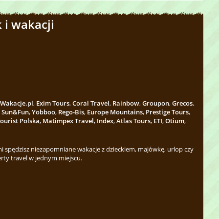
 i wakacji
Wakacje.pl
,
Exim Tours
,
Coral Travel
,
Rainbow
,
Groupon
,
Grecos
,
,
Sun&Fun
,
Yobboo
,
Rego-Bis
,
Europe Mountains
,
Prestige Tours
,
ourist Polska
,
Matimpex Travel
,
Index
,
Atlas Tours
,
ETI
,
Otium
,
 spędzisz niezapomniane wakacje z dzieckiem, majówkę, urlop czy
rty travel w jednym miejscu.