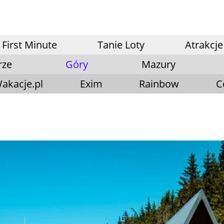
First Minute
Tanie Loty
Atrakcje
rze
Góry
Mazury
akacje.pl
Exim
Rainbow
C