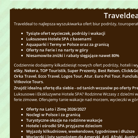
Traveldea
Traveldeal to najlepsza wyszukiwarka ofert biur podróży, touropera
Tysiąte ofert wycieczek, podróży i wakacji
Luksusowe Hotele SPA z basenami
Aquaparki i Termy w Polsce oraz za granicą
Oferty na Ferie i na narty w góry
Niesamowite zniżki i rabaty sięgające nawet 80%
Codziennie dodajemy kilkadziesiąt nowych ofert podróży, hoteli i 
eSky
,
Nekera
,
TOP Touristik
,
Super Prezenty
,
Best Reisen
,
Click&G
Orka Travel
,
Ecco Travel
,
Logos Tour
,
Atur
,
Euro Pol Tour
,
Funclub
Vitkovice Tours
.
Znajdź idealną ofertę dla siebie - od tanich wczasów po oferty Pre
Luksusowe i Ekskluzywne Hotele SPA? Rodzinne Wczasy z dziećmi w 
ferie zimowe. Oferujemy tanie wakacje nad morzem, wycieczki w gór
Oferty na Lato i Zimę 2026/2027
Noclegi w Polsce i za granicą
Turystyczne okazje na rodzinne wakacje
Hotele i ośrodki SPA przyjazne dzieciom
Wyjazdy kilkudniowe, weekendowe, tygodniowe i dłuższe
Wycieczki i loty samolotem do Ameryki, Azji, Afryki, Austra