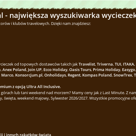
l - największa wyszukiwarka wycieczek
torów i klubów travelowych. Dzięki nam znajdziesz:
wycieczek od topowych dostawców takich jak
Travelist
,
Triverna
,
TUI
,
ITAKA
,
o
,
Anex Poland
,
Join UP
,
Ecco Holiday
,
Oasis Tours
,
Prima Holiday
,
Easygo
,
Marco
,
Konsorcjum.pl
,
Onholidays
,
Regent
,
Kompas Poland
,
SnowTrex
,
T
mium z opcją Ultra All Inclusive.
górach lub tani weekend nad morzem? Mamy ceny jak z Last Minute. Z nami
y, święta, weekend majowy, Sylwester 2026/2027. Wszystkie promocyjne ofe
lii i innych zakątków świata