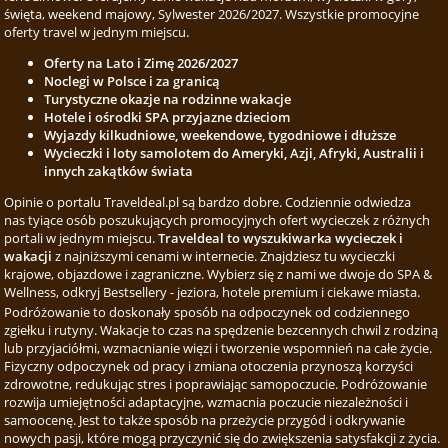
święta, weekend majowy, Sylwester 2026/2027. Wszystkie promocyjne
oferty travel w jednym miejscu.
Oferty na Lato i Zimę 2026/2027
Noclegi w Polsce i za granicą
Turystyczne okazje na rodzinne wakacje
Hotele i ośrodki SPA przyjazne dzieciom
Wyjazdy kilkudniowe, weekendowe, tygodniowe i dłuższe
Wycieczki i loty samolotem do Ameryki, Azji, Afryki, Australii i
innych zakątków świata
Opinie o portalu Traveldeal.pl są bardzo dobre. Codziennie odwiedza
nas tyiące osób poszukujących promocyjnych ofert wycieczek z różnych
portali w jednym miejscu.
Traveldeal to wyszukiwarka wycieczek i
wakacji
z najniższymi cenami w internecie. Znajdziesz tu wycieczki
krajowe, objazdowe i zagraniczne. Wybierz się z nami we dwoje do SPA &
Wellness, odkryj Bestsellery - jeziora, hotele premium i ciekawe miasta.
Podróżowanie to doskonały sposób na odpoczynek od codziennego
zgiełku i rutyny. Wakacje to czas na spędzenie bezcennych chwil z rodziną
lub przyjaciółmi, wzmacnianie więzi i tworzenie wspomnień na całe życie.
Fizyczny odpoczynek od pracy i zmiana otoczenia przynoszą korzyści
zdrowotne, redukując stres i poprawiając samopoczucie. Podróżowanie
rozwija umiejętności adaptacyjne, wzmacnia poczucie niezależności i
samoocenę. Jest to także sposób na przeżycie przygód i odkrywanie
nowych pasji, które mogą przyczynić się do zwiększenia satysfakcji z życia.