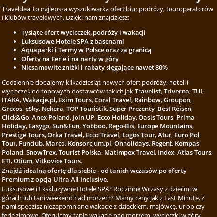
Traveldeal to najlepsza wyszukiwarka ofert biur podróży, touroperatorów
i klubów travelowych. Dzięki nam znajdziesz:
Tysiąte ofert wycieczek, podróży i wakacji
Luksusowe Hotele SPA z basenami
Aquaparki i Termy w Polsce oraz za granicą
Oferty na Ferie i na narty w góry
Niesamowite zniżki i rabaty sięgające nawet 80%
Codziennie dodajemy kilkadziesiąt nowych ofert podróży, hoteli i
wycieczek od topowych dostawców takich jak
Travelist
,
Triverna
,
TUI
,
ITAKA
,
Wakacje.pl
,
Exim Tours
,
Coral Travel
,
Rainbow
,
Groupon
,
Grecos
,
eSky
,
Nekera
,
TOP Touristik
,
Super Prezenty
,
Best Reisen
,
Click&Go
,
Anex Poland
,
Join UP
,
Ecco Holiday
,
Oasis Tours
,
Prima
Holiday
,
Easygo
,
Sun&Fun
,
Yobboo
,
Rego-Bis
,
Europe Mountains
,
Prestige Tours
,
Orka Travel
,
Ecco Travel
,
Logos Tour
,
Atur
,
Euro Pol
Tour
,
Funclub
,
Marco
,
Konsorcjum.pl
,
Onholidays
,
Regent
,
Kompas
Poland
,
SnowTrex
,
Tourist Polska
,
Matimpex Travel
,
Index
,
Atlas Tours
,
ETI
,
Otium
,
Vitkovice Tours
.
Znajdź idealną ofertę dla siebie - od tanich wczasów po oferty
Premium z opcją Ultra All Inclusive.
Luksusowe i Ekskluzywne Hotele SPA? Rodzinne Wczasy z dziećmi w
górach lub tani weekend nad morzem? Mamy ceny jak z Last Minute. Z
nami spędzisz niezapomniane wakacje z dzieckiem, majówkę, urlop czy
ferie zimowe. Oferujemy tanie wakacje nad morzem, wycieczki w góry,