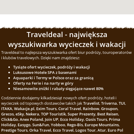
Traveldeal - największa
wyszukiwarka wycieczek i wakacji
Traveldeal to najlepsza wyszukiwarka ofert biur podróży, touroperatorów
i klubów travelowych. Dzięki nam znajdziesz:
Tysiąte ofert wycieczek, podróży i wakacji
Luksusowe Hotele SPA z basenami
Aquaparki i Termy w Polsce oraz za granicą
Oferty na Ferie i na narty w góry
Niesamowite zniżki i rabaty sięgające nawet 80%
Codziennie dodajemy kilkadziesiąt nowych ofert podróży, hoteli i
wycieczek od topowych dostawców takich jak
Travelist
,
Triverna
,
TUI
,
ITAKA
,
Wakacje.pl
,
Exim Tours
,
Coral Travel
,
Rainbow
,
Groupon
,
Grecos
,
eSky
,
Nekera
,
TOP Touristik
,
Super Prezenty
,
Best Reisen
,
Click&Go
,
Anex Poland
,
Join UP
,
Ecco Holiday
,
Oasis Tours
,
Prima
Holiday
,
Easygo
,
Sun&Fun
,
Yobboo
,
Rego-Bis
,
Europe Mountains
,
Prestige Tours
,
Orka Travel
,
Ecco Travel
,
Logos Tour
,
Atur
,
Euro Pol