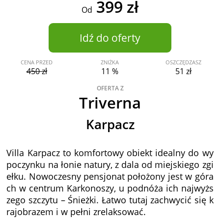
399 zł
Od
Idź do oferty
CENA PRZED
ZNIŻKA
OSZCZĘDZASZ
450 zł
11 %
51 zł
OFERTA Z
Triverna
Karpacz
Villa Karpacz to komfortowy obiekt idealny do wy
poczynku na łonie natury, z dala od miejskiego zgi
ełku. Nowoczesny pensjonat położony jest w góra
ch w centrum Karkonoszy, u podnóża ich najwyżs
zego szczytu – Śnieżki. Łatwo tutaj zachwycić się k
rajobrazem i w pełni zrelaksować.