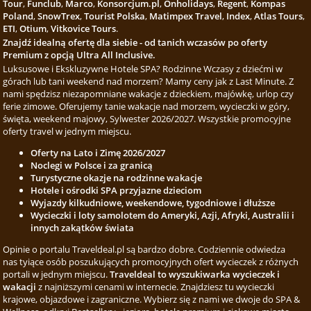
Tour
,
Funclub
,
Marco
,
Konsorcjum.pl
,
Onholidays
,
Regent
,
Kompas
Poland
,
SnowTrex
,
Tourist Polska
,
Matimpex Travel
,
Index
,
Atlas Tours
,
ETI
,
Otium
,
Vitkovice Tours
.
Znajdź idealną ofertę dla siebie - od tanich wczasów po oferty
Premium z opcją Ultra All Inclusive.
Luksusowe i Ekskluzywne Hotele SPA? Rodzinne Wczasy z dziećmi w
górach lub tani weekend nad morzem? Mamy ceny jak z Last Minute. Z
nami spędzisz niezapomniane wakacje z dzieckiem, majówkę, urlop czy
ferie zimowe. Oferujemy tanie wakacje nad morzem, wycieczki w góry,
święta, weekend majowy, Sylwester 2026/2027. Wszystkie promocyjne
oferty travel w jednym miejscu.
Oferty na Lato i Zimę 2026/2027
Noclegi w Polsce i za granicą
Turystyczne okazje na rodzinne wakacje
Hotele i ośrodki SPA przyjazne dzieciom
Wyjazdy kilkudniowe, weekendowe, tygodniowe i dłuższe
Wycieczki i loty samolotem do Ameryki, Azji, Afryki, Australii i
innych zakątków świata
Opinie o portalu Traveldeal.pl są bardzo dobre. Codziennie odwiedza
nas tyiące osób poszukujących promocyjnych ofert wycieczek z różnych
portali w jednym miejscu.
Traveldeal to wyszukiwarka wycieczek i
wakacji
z najniższymi cenami w internecie. Znajdziesz tu wycieczki
krajowe, objazdowe i zagraniczne. Wybierz się z nami we dwoje do SPA &