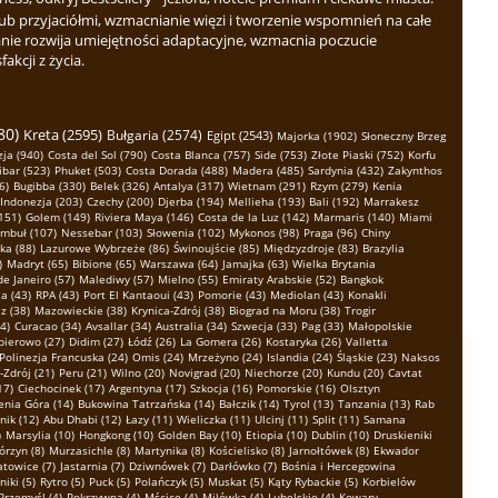
b przyjaciółmi, wzmacnianie więzi i tworzenie wspomnień na całe
nie rozwija umiejętności adaptacyjne, wzmacnia poczucie
kcji z życia.
80)
Kreta (2595)
Bułgaria (2574)
Egipt (2543)
Majorka (1902)
Słoneczny Brzeg
ja (940)
Costa del Sol (790)
Costa Blanca (757)
Side (753)
Złote Piaski (752)
Korfu
ibar (523)
Phuket (503)
Costa Dorada (488)
Madera (485)
Sardynia (432)
Zakynthos
6)
Bugibba (330)
Belek (326)
Antalya (317)
Wietnam (291)
Rzym (279)
Kenia
Indonezja (203)
Czechy (200)
Djerba (194)
Mellieha (193)
Bali (192)
Marrakesz
151)
Golem (149)
Riviera Maya (146)
Costa de la Luz (142)
Marmaris (140)
Miami
ambuł (107)
Nessebar (103)
Słowenia (102)
Mykonos (98)
Praga (96)
Chiny
ka (88)
Lazurowe Wybrzeże (86)
Świnoujście (85)
Międzyzdroje (83)
Brazylia
)
Madryt (65)
Bibione (65)
Warszawa (64)
Jamajka (63)
Wielka Brytania
de Janeiro (57)
Malediwy (57)
Mielno (55)
Emiraty Arabskie (52)
Bangkok
a (43)
RPA (43)
Port El Kantaoui (43)
Pomorie (43)
Mediolan (43)
Konakli
z (38)
Mazowieckie (38)
Krynica-Zdrój (38)
Biograd na Moru (38)
Trogir
4)
Curacao (34)
Avsallar (34)
Australia (34)
Szwecja (33)
Pag (33)
Małopolskie
bierowo (27)
Didim (27)
Łódź (26)
La Gomera (26)
Kostaryka (26)
Valletta
Polinezja Francuska (24)
Omis (24)
Mrzeżyno (24)
Islandia (24)
Śląskie (23)
Naksos
-Zdrój (21)
Peru (21)
Wilno (20)
Novigrad (20)
Niechorze (20)
Kundu (20)
Cavtat
17)
Ciechocinek (17)
Argentyna (17)
Szkocja (16)
Pomorskie (16)
Olsztyn
enia Góra (14)
Bukowina Tatrzańska (14)
Bałczik (14)
Tyrol (13)
Tanzania (13)
Rab
nik (12)
Abu Dhabi (12)
Łazy (11)
Wieliczka (11)
Ulcinj (11)
Split (11)
Samana
)
Marsylia (10)
Hongkong (10)
Golden Bay (10)
Etiopia (10)
Dublin (10)
Druskieniki
órzyn (8)
Murzasichle (8)
Martynika (8)
Kościelisko (8)
Jarnołtówek (8)
Ekwador
atowice (7)
Jastarnia (7)
Dziwnówek (7)
Darłówko (7)
Bośnia i Hercegowina
niki (5)
Rytro (5)
Puck (5)
Polańczyk (5)
Muskat (5)
Kąty Rybackie (5)
Korbielów
Przemyśl (4)
Pokrzywna (4)
Mścice (4)
Milówka (4)
Lubelskie (4)
Kowary