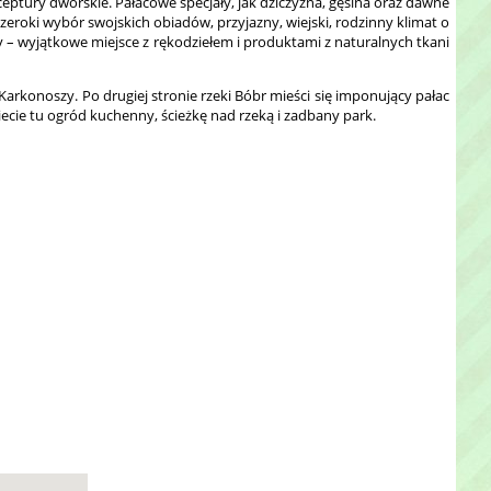
ptury dworskie. Pałacowe specjały, jak dziczyzna, gęsina oraz dawne
 szeroki wybór swojskich obiadów, przyjazny, wiejski, rodzinny klimat o
 – wyjątkowe miejsce z rękodziełem i produktami z naturalnych tkani
 Karkonoszy. Po drugiej stronie rzeki Bóbr mieści się imponujący pałac
cie tu ogród kuchenny, ścieżkę nad rzeką i zadbany park.