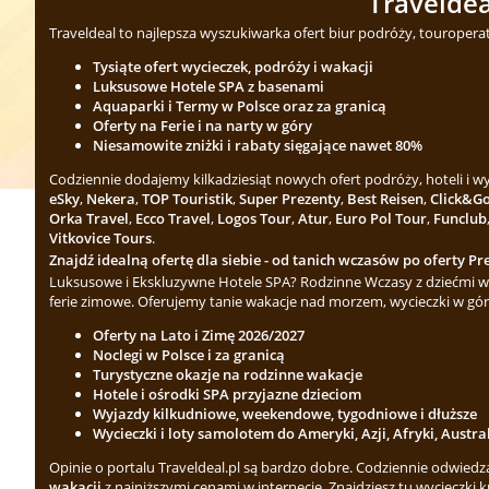
Traveldea
Traveldeal to najlepsza wyszukiwarka ofert biur podróży, touropera
Tysiąte ofert wycieczek, podróży i wakacji
Luksusowe Hotele SPA z basenami
Aquaparki i Termy w Polsce oraz za granicą
Oferty na Ferie i na narty w góry
Niesamowite zniżki i rabaty sięgające nawet 80%
Codziennie dodajemy kilkadziesiąt nowych ofert podróży, hoteli i 
eSky
,
Nekera
,
TOP Touristik
,
Super Prezenty
,
Best Reisen
,
Click&G
Orka Travel
,
Ecco Travel
,
Logos Tour
,
Atur
,
Euro Pol Tour
,
Funclub
Vitkovice Tours
.
Znajdź idealną ofertę dla siebie - od tanich wczasów po oferty Pre
Luksusowe i Ekskluzywne Hotele SPA? Rodzinne Wczasy z dziećmi w 
ferie zimowe. Oferujemy tanie wakacje nad morzem, wycieczki w gór
Oferty na Lato i Zimę 2026/2027
Noclegi w Polsce i za granicą
Turystyczne okazje na rodzinne wakacje
Hotele i ośrodki SPA przyjazne dzieciom
Wyjazdy kilkudniowe, weekendowe, tygodniowe i dłuższe
Wycieczki i loty samolotem do Ameryki, Azji, Afryki, Austra
Opinie o portalu Traveldeal.pl są bardzo dobre. Codziennie odwied
wakacji
z najniższymi cenami w internecie. Znajdziesz tu wycieczki k