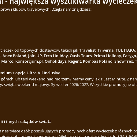
l - największa wyszukiwarka wycieczek
torów i klubów travelowych. Dzięki nam znajdziesz:
wycieczek od topowych dostawców takich jak
Travelist
,
Triverna
,
TUI
,
ITAKA
,
o
,
Anex Poland
,
Join UP
,
Ecco Holiday
,
Oasis Tours
,
Prima Holiday
,
Easygo
,
Marco
,
Konsorcjum.pl
,
Onholidays
,
Regent
,
Kompas Poland
,
SnowTrex
,
T
mium z opcją Ultra All Inclusive.
górach lub tani weekend nad morzem? Mamy ceny jak z Last Minute. Z nami
y, święta, weekend majowy, Sylwester 2026/2027. Wszystkie promocyjne ofe
lii i innych zakątków świata
za nas tyiące osób poszukujących promocyjnych ofert wycieczek z różnych p
rajowe, objazdowe i zagraniczne. Wybierz się z nami we dwoje do SPA & Welln