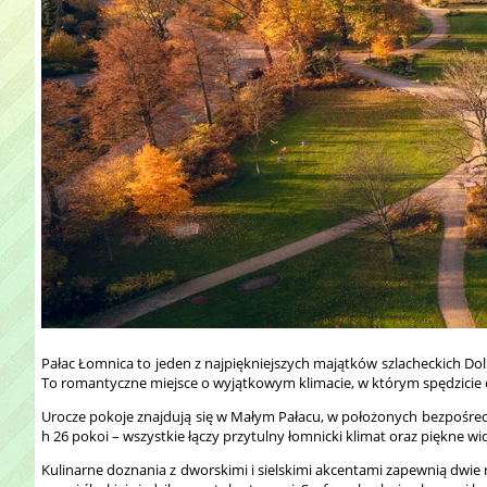
Pałac Łomnica to jeden z najpiękniejszych majątków szlacheckich Dol
To romantyczne miejsce o wyjątkowym klimacie, w którym spędzicie c
Urocze pokoje znajdują się w Małym Pałacu, w położonych bezpośred
h 26 pokoi – wszystkie łączy przytulny łomnicki klimat oraz piękne w
Kulinarne doznania z dworskimi i sielskimi akcentami zapewnią dwie