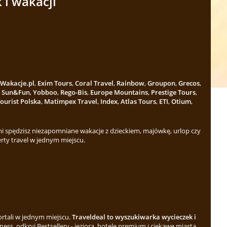
 i wakacji
Wakacje.pl
,
Exim Tours
,
Coral Travel
,
Rainbow
,
Groupon
,
Grecos
,
,
Sun&Fun
,
Yobboo
,
Rego-Bis
,
Europe Mountains
,
Prestige Tours
,
ourist Polska
,
Matimpex Travel
,
Index
,
Atlas Tours
,
ETI
,
Otium
,
 spędzisz niezapomniane wakacje z dzieckiem, majówkę, urlop czy
rty travel w jednym miejscu.
ortali w jednym miejscu.
Traveldeal to wyszukiwarka wycieczek i
ess, odkryj Bestsellery - jeziora, hotele premium i ciekawe miasta.