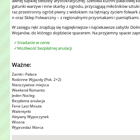
awnej śląskiej siedziby arystokratycznej. Szefowa kuchni pałacowej
gatunki warzyw i inne skarby z ogrodu, przyciągają miłośników sztuki k
raz przestronny ogród piwny z widokiem na tętniący życiem folwark 
n oraz Sklep Folwarczny – z regionalnymi przysmakami i pamiątkami.
W zasięgu ręki znajdują się najpiękniejsze i najciekawsze zabytki Dol
Wojanów, do którego dojdziecie spacerem. Na przyjemny spacer zapra
śniadanie w cenie
Możliwość bezpłatnej anulacji
Ważne:
Zamki i Pałace
Rodzinne Wyjazdy (Pok. 2+2)
Nieoczywiste miejsca
Weekend Romantic
Jeden Nocleg
Bezpłatna anulacja
Ferie Last Minute
Walentynki
Aktywny Wypoczynek
Wiosna
Wyprzedaż Marca