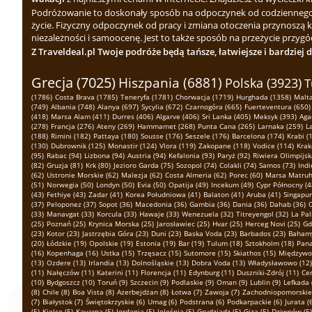
Podróżowanie to doskonały sposób na odpoczynek od codziennego zgi
życie. Fizyczny odpoczynek od pracy i zmiana otoczenia przynoszą 
niezależności i samoocenę. Jest to także sposób na przeżycie przygód
Z Traveldeal.pl Twoje podróże będą tańsze, łatwiejsze i bardziej 
Grecja (7025)
Hiszpania (6881)
Polska (3923)
T
(1786)
Costa Brava (1785)
Teneryfa (1781)
Chorwacja (1719)
Hurghada (1358)
Malta
(749)
Albania (748)
Alanya (697)
Sycylia (672)
Czarnogóra (665)
Fuerteventura (650)
(418)
Marsa Alam (411)
Durres (406)
Algarve (406)
Sri Lanka (405)
Meksyk (393)
Aga
(278)
Francja (276)
Ateny (269)
Hammamet (268)
Punta Cana (265)
Larnaka (259)
L
(188)
Rimini (182)
Pattaya (180)
Sousse (176)
Seszele (176)
Barcelona (174)
Krabi (
(130)
Dubrownik (125)
Monastir (124)
Vlora (119)
Zakopane (118)
Vodice (114)
Krak
(95)
Rabac (94)
Lizbona (94)
Austria (94)
Kefalonia (93)
Paryż (92)
Riwiera Olimpijsk
(82)
Gruzja (81)
Krk (80)
Jezioro Garda (75)
Sozopol (74)
Colakli (74)
Samos (73)
Indi
(62)
Ustronie Morskie (62)
Malezja (62)
Costa Almeria (62)
Porec (60)
Marsa Matruh
(51)
Norwegia (50)
Londyn (50)
Evia (50)
Opatija (49)
Incekum (49)
Cypr Północny (4
(43)
Fethiye (43)
Zadar (41)
Korea Południowa (41)
Balaton (41)
Aruba (41)
Singapur
(37)
Peloponez (37)
Sopot (36)
Macedonia (36)
Gambia (36)
Dania (36)
Dahab (36)
O
(33)
Manavgat (33)
Korcula (33)
Hawaje (33)
Wenezuela (32)
Titreyengol (32)
La Pal
(25)
Poznań (25)
Krynica Morska (25)
Jarosławiec (25)
Hvar (25)
Herceg Novi (25)
Gd
(23)
Kotor (23)
Jastrzębia Góra (23)
Duni (23)
Baska Voda (23)
Barbados (23)
Bahamy
(20)
Łódzkie (19)
Opolskie (19)
Estonia (19)
Bar (19)
Tulum (18)
Sztokholm (18)
Pana
(16)
Kopenhaga (16)
Ustka (15)
Trzęsacz (15)
Sutomore (15)
Skiathos (15)
Międzywod
(13)
Ozdere (13)
Irlandia (13)
Dolnośląskie (13)
Dobra Voda (13)
Władysławowo (12)
(11)
Nałęczów (11)
Katerini (11)
Florencja (11)
Edynburg (11)
Duszniki-Zdrój (11)
Cen
(10)
Bydgoszcz (10)
Toruń (9)
Szczecin (9)
Podlaskie (9)
Oman (9)
Lublin (9)
Lefkada 
(8)
Chile (8)
Boa Vista (8)
Azerbejdżan (8)
Łotwa (7)
Zawoja (7)
Zachodniopomorskie 
(7)
Białystok (7)
Świętokrzyskie (6)
Umag (6)
Podstrana (6)
Podkarpackie (6)
Jurata (
(5)
Kielce (5)
Kavarna (5)
Jordania (5)
Jeleśnia (5)
Grudziądz (5)
Giza (5)
Dziwnów (5)