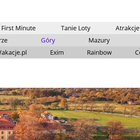
First Minute
Tanie Loty
Atrakcje
rze
Góry
Mazury
akacje.pl
Exim
Rainbow
C