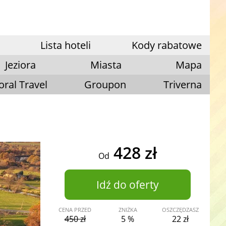
Lista hoteli
Kody rabatowe
Jeziora
Miasta
Mapa
oral Travel
Groupon
Triverna
428 zł
Od
Idź do oferty
CENA PRZED
ZNIŻKA
OSZCZĘDZASZ
450 zł
5 %
22 zł