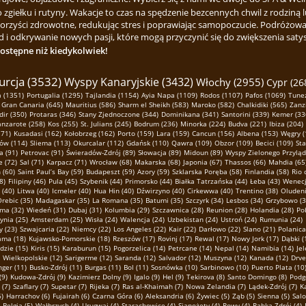
ełku i rutyny. Wakacje to czas na spędzenie bezcennych chwil z rodziną lu
korzyści zdrowotne, redukując stres i poprawiając samopoczucie. Podróżowa
 i odkrywanie nowych pasji, które mogą przyczynić się do zwiększenia satysfa
dostępne niż kiedykolwiek!
urcja (3532)
Wyspy Kanaryjskie (3432)
Włochy (2955)
Cypr (26
 (1351)
Portugalia (1295)
Tajlandia (1154)
Ayia Napa (1109)
Rodos (1107)
Pafos (1069)
Tunez
Gran Canaria (645)
Mauritius (586)
Sharm el Sheikh (583)
Maroko (582)
Chalkidiki (565)
Zanz
dir (350)
Protaras (346)
Stany Zjednoczone (344)
Dominikana (341)
Santorini (339)
Kemer (33
anzarote (258)
Kos (255)
St. Julians (245)
Bodrum (236)
Minorka (224)
Budva (221)
Ibiza (204)
171)
Kusadasi (162)
Kołobrzeg (162)
Porto (159)
Lara (159)
Cancun (156)
Albena (153)
Węgry (
ów (114)
Sliema (113)
Okurcalar (112)
Gdańsk (110)
Qawra (109)
Obzor (109)
Becici (109)
St
a (91)
Petrovac (91)
Świeradów-Zdrój (89)
Słowacja (89)
Midoun (89)
Wyspy Zielonego Przyląd
e (72)
Sal (71)
Karpacz (71)
Wrocław (68)
Makarska (68)
Japonia (67)
Thassos (66)
Mahdia (65
 (60)
Saint Paul’s Bay (59)
Budapeszt (59)
Azory (59)
Szklarska Poręba (58)
Finlandia (58)
Rio 
8)
Filipiny (46)
Pula (45)
Szybenik (44)
Primorsko (44)
Białka Tatrzańska (44)
Łeba (43)
Wenecj
 (40)
Litwa (40)
Icmeler (40)
Hua Hin (40)
Dźwirzyno (40)
Cirkewwa (40)
Trentino (38)
Oludeni
rebic (35)
Madagaskar (35)
La Romana (35)
Batumi (35)
Szczyrk (34)
Lesbos (34)
Grzybowo (3
ma (32)
Wiedeń (31)
Dubaj (31)
Kolumbia (29)
Szczawnica (28)
Reunion (28)
Holandia (28)
Po
ynia (25)
Amsterdam (25)
Wisła (24)
Walencja (24)
Uzbekistan (24)
Ustroń (24)
Rumunia (24)
 (23)
Szwajcaria (22)
Niemcy (22)
Los Angeles (22)
Kair (22)
Darłowo (22)
Slano (21)
Polanica
ma (18)
Kujawsko-Pomorskie (18)
Rzeszów (17)
Rovinj (17)
Rewal (17)
Nowy Jork (17)
Dąbki (
zie (15)
Kiris (15)
Karaburun (15)
Pogorzelica (14)
Petrcane (14)
Nepal (14)
Namibia (14)
Jel
Wielkopolskie (12)
Sarigerme (12)
Saranda (12)
Salvador (12)
Muszyna (12)
Kanada (12)
Drve
ger (11)
Busko-Zdrój (11)
Burgas (11)
Bol (11)
Sosnówka (10)
Sarbinowo (10)
Puerto Plata (10
(9)
Kudowa-Zdrój (9)
Kazimierz Dolny (9)
Igalo (9)
Hel (9)
Tekirova (8)
Santo Domingo (8)
Podg
(7)
Szaflary (7)
Supetar (7)
Rijeka (7)
Ras al-Khaimah (7)
Nowa Zelandia (7)
Lądek-Zdrój (7)
K
6)
Harrachov (6)
Fujairah (6)
Czarna Góra (6)
Aleksandria (6)
Żywiec (5)
Ząb (5)
Sienna (5)
Salo
Belgia (5)
Wałbrzych (4)
Urugwaj (4)
Starachowice (4)
Sianożęty (4)
Rowy (4)
Rabka-Zdrój (4)