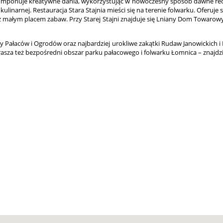
 komponuje kreatywne dania, wykorzystując w nowoczesny sposób dawne rece
ulinarnej. Restauracja Stara Stajnia mieści się na terenie folwarku. Oferuje
z małym placem zabaw. Przy Starej Stajni znajduje się Lniany Dom Towarowy
iny Pałaców i Ogrodów oraz najbardziej urokliwe zakątki Rudaw Janowickich i
sza też bezpośredni obszar parku pałacowego i folwarku Łomnica – znajdzie