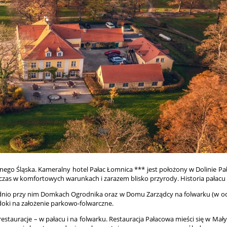
nego Śląska. Kameralny hotel Pałac Łomnica *** jest położony w Dolinie Pał
zas w komfortowych warunkach i zarazem blisko przyrody. Historia pałacu p
nio przy nim Domkach Ogrodnika oraz w Domu Zarządcy na folwarku (w odle
idoki na założenie parkowo-folwarczne.
 restauracje – w pałacu i na folwarku. Restauracja Pałacowa mieści się w 