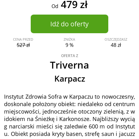
479 zł
Od
Idź do oferty
CENA PRZED
ZNIŻKA
OSZCZĘDZASZ
527 zł
9 %
48 zł
OFERTA Z
Triverna
Karpacz
Instytut Zdrowia Sofra w Karpaczu to nowoczesny,
doskonale położony obiekt: niedaleko od centrum
miejscowości, jednocześnie otoczony zielenią, z w
idokiem na Śnieżkę i Karkonosze. Najbliższy wycią
g narciarski mieści się zaledwie 600 m od Instytut
u. Obiekt posiada kryty basen, strefę saun i jacuzz