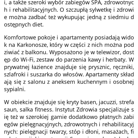
i, a także szeroki wybór zabiegów SPA, zdrowotnyc
h i rehabilitacyjnych. O szczupłą sylwetkę i zdrowi
e można zadbać też wykupując jedną z siedmiu d
ostępnych diet.
Komfortowe pokoje i apartamenty posiadają wido
k na Karkonosze, który w części z nich można pod
ziwiać z balkonu. Wyposażono je w telewizor, dost
ęp do Wi-Fi, zestaw do parzenia kawy i herbaty. W
prywatnej łazience znajduje się prysznic, ręczniki,
szlafroki i suszarka do włosów. Apartamenty skład
ają się z salonu z aneksem kuchennym i osobnej
sypialni.
W obiekcie znajduje się kryty basen, jacuzzi, strefa
saun, salka fitness. Instytut Zdrowia specjalizuje s
ię też w szerokiej gamie dodatkowo płatnych zabi
egów pielęgnacyjnych, zdrowotnych i rehabilitacyj
nych: pielęgnacji twarzy, stóp i dłoni, masażach, fi