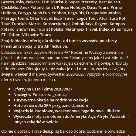
Grecos
,
eSky
,
Nekera
,
TOP Touristik
,
Super Prezenty
,
Best Reisen
,
Click&Go
,
Anex Poland
,
Join UP
,
Ecco Holiday
,
Oasis Tours
,
Prima
Holiday
,
Easygo
,
Sun&Fun
,
Yobboo
,
Rego-Bis
,
Europe Mountains
,
Prestige Tours
,
Orka Travel
,
Ecco Travel
,
Logos Tour
,
Atur
,
Euro Pol
Tour
,
Funclub
,
Marco
,
Konsorcjum.pl
,
Onholidays
,
Regent
,
Kompas
Poland
,
SnowTrex
,
Tourist Polska
,
Matimpex Travel
,
Index
,
Atlas Tours
,
ETI
,
Otium
,
Vitkovice Tours
.
Znajdź idealną ofertę dla siebie - od tanich wczasów po oferty
Premium z opcją Ultra All Inclusive.
Luksusowe i Ekskluzywne Hotele SPA? Rodzinne Wczasy z dziećmi w
górach lub tani weekend nad morzem? Mamy ceny jak z Last Minute. Z
nami spędzisz niezapomniane wakacje z dzieckiem, majówkę, urlop czy
ferie zimowe. Oferujemy tanie wakacje nad morzem, wycieczki w góry,
święta, weekend majowy, Sylwester 2026/2027. Wszystkie promocyjne
oferty travel w jednym miejscu.
Oferty na Lato i Zimę 2026/2027
Noclegi w Polsce i za granicą
Turystyczne okazje na rodzinne wakacje
Hotele i ośrodki SPA przyjazne dzieciom
Wyjazdy kilkudniowe, weekendowe, tygodniowe i dłuższe
Wycieczki i loty samolotem do Ameryki, Azji, Afryki, Australii i
innych zakątków świata
Opinie o portalu Traveldeal.pl są bardzo dobre. Codziennie odwiedza