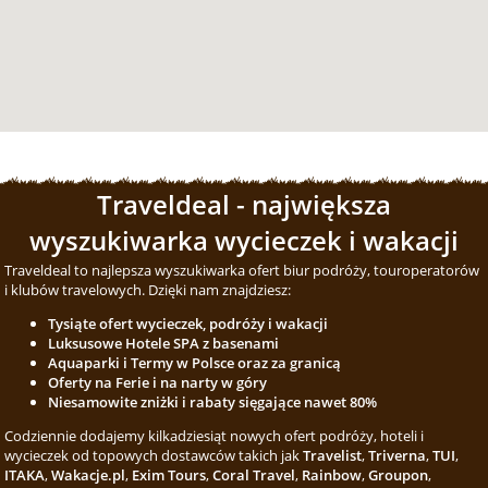
Traveldeal - największa
wyszukiwarka wycieczek i wakacji
Traveldeal to najlepsza wyszukiwarka ofert biur podróży, touroperatorów
i klubów travelowych. Dzięki nam znajdziesz:
Tysiąte ofert wycieczek, podróży i wakacji
Luksusowe Hotele SPA z basenami
Aquaparki i Termy w Polsce oraz za granicą
Oferty na Ferie i na narty w góry
Niesamowite zniżki i rabaty sięgające nawet 80%
Codziennie dodajemy kilkadziesiąt nowych ofert podróży, hoteli i
wycieczek od topowych dostawców takich jak
Travelist
,
Triverna
,
TUI
,
ITAKA
,
Wakacje.pl
,
Exim Tours
,
Coral Travel
,
Rainbow
,
Groupon
,