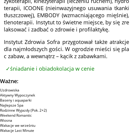
zykoterapii, kinezyterapii (leczeniu ruchem), hydro
terapii, ICOONE (nieinwazyjnego usuwania tkanki
tłuszczowej), EMBODY (wzmacniającego mięśnie),
tlenoterapii. Instytut to świetne miejsce, by się zre
laksować i zadbać o zdrowie i profilaktykę.
Instytut Zdrowia Sofra przygotował także atrakcje
dla najmłodszych gości. W ogrodzie mieści się pla
c zabaw, a wewnątrz – kącik z zabawkami.
śniadanie i obiadokolacja w cenie
Ważne:
Uzdrowiska
Aktywny Wypoczynek
Baseny i aquaparki
Najlepsze Spa
Rodzinne Wyjazdy (Pok. 2+2)
Weekend Romantic
Wiosna
Wakacje we wrześniu
Wakacje Last Minute