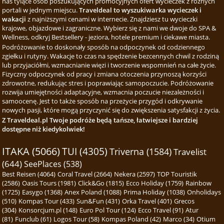
nas tyiące osób poszukujących promocyjnych ofert wycieczek z różnych
portali w jednym miejscu.
Traveldeal to wyszukiwarka wycieczek i
wakacji
z najniższymi cenami w internecie. Znajdziesz tu wycieczki
krajowe, objazdowe i zagraniczne. Wybierz się z nami we dwoje do SPA &
Wellness, odkryj Bestsellery - jeziora, hotele premium i ciekawe miasta.
Podróżowanie to doskonały sposób na odpoczynek od codziennego
zgiełku i rutyny. Wakacje to czas na spędzenie bezcennych chwil z rodziną
lub przyjaciółmi, wzmacnianie więzi i tworzenie wspomnień na całe życie.
Fizyczny odpoczynek od pracy i zmiana otoczenia przynoszą korzyści
zdrowotne, redukując stres i poprawiając samopoczucie. Podróżowanie
rozwija umiejętności adaptacyjne, wzmacnia poczucie niezależności i
samoocenę. Jest to także sposób na przeżycie przygód i odkrywanie
nowych pasji, które mogą przyczynić się do zwiększenia satysfakcji z życia.
Z Traveldeal.pl Twoje podróże będą tańsze, łatwiejsze i bardziej
dostępne niż kiedykolwiek!
ITAKA (5066)
TUI (4305)
Triverna (1584)
Travelist
(644)
SeePlaces (538)
Best Reisen (4064)
Coral Travel (2664)
Nekera (2597)
TOP Touristik
(2586)
Oasis Tours (1981)
Click&Go (1815)
Ecco Holiday (1759)
Rainbow
(1725)
Easygo (1368)
Anex Poland (1088)
Prima Holiday (1038)
Onholidays
(510)
Kompas Tour (433)
Sun&Fun (431)
Orka Travel (401)
Grecos
(304)
Konsorcjum.pl (148)
Euro Pol Tour (124)
Ecco Travel (91)
Atur
(81)
Funclub (61)
Logos Tour (58)
Kompas Poland (42)
Marco (34)
Otium