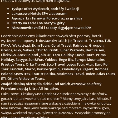
i klubów travelowych. Dzięki nam znajdziesz:
Tysiąte ofert wycieczek, podróży i wakacji
Luksusowe Hotele SPA z basenami
Aquaparki i Termy w Polsce oraz za granicą
Oferty na Ferie i na narty w góry
Niesamowite zniżki i rabaty sięgające nawet 80%
Codziennie dodajemy kilkadziesiąt nowych ofert podróży, hoteli i
wycieczek od topowych dostawców takich jak
Travelist
,
Triverna
,
TUI
,
ITAKA
,
Wakacje.pl
,
Exim Tours
,
Coral Travel
,
Rainbow
,
Groupon
,
Grecos
,
eSky
,
Nekera
,
TOP Touristik
,
Super Prezenty
,
Best Reisen
,
Click&Go
,
Anex Poland
,
Join UP
,
Ecco Holiday
,
Oasis Tours
,
Prima
Holiday
,
Easygo
,
Sun&Fun
,
Yobboo
,
Rego-Bis
,
Europe Mountains
,
Prestige Tours
,
Orka Travel
,
Ecco Travel
,
Logos Tour
,
Atur
,
Euro Pol
Tour
,
Funclub
,
Marco
,
Konsorcjum.pl
,
Onholidays
,
Regent
,
Kompas
Poland
,
SnowTrex
,
Tourist Polska
,
Matimpex Travel
,
Index
,
Atlas Tours
,
ETI
,
Otium
,
Vitkovice Tours
.
Znajdź idealną ofertę dla siebie - od tanich wczasów po oferty
Premium z opcją Ultra All Inclusive.
Luksusowe i Ekskluzywne Hotele SPA? Rodzinne Wczasy z dziećmi w
górach lub tani weekend nad morzem? Mamy ceny jak z Last Minute. Z
nami spędzisz niezapomniane wakacje z dzieckiem, majówkę, urlop czy
ferie zimowe. Oferujemy tanie wakacje nad morzem, wycieczki w góry,
święta, weekend majowy, Sylwester 2026/2027. Wszystkie promocyjne
oferty travel w jednym miejscu.