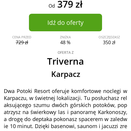
379 zł
Od
Idź do oferty
CENA PRZED
ZNIŻKA
OSZCZĘDZASZ
729 zł
48 %
350 zł
OFERTA Z
Triverna
Karpacz
Dwa Potoki Resort oferuje komfortowe noclegi w
Karpaczu, w świetnej lokalizacji. Tu posłuchasz rel
aksującego szumu dwóch górskich potoków, pop
atrzysz na świerkowy las i panoramę Karkonoszy,
a drogę do deptaka pokonasz spacerem w zaledw
ie 10 minut. Dzięki basenowi, saunom i jacuzzi zre