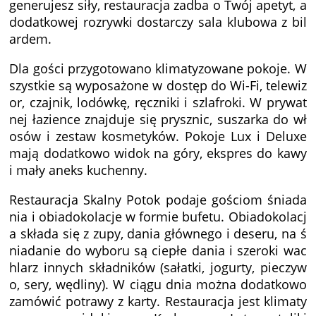
generujesz siły, restauracja zadba o Twój apetyt, a
dodatkowej rozrywki dostarczy sala klubowa z bil
ardem.
Dla gości przygotowano klimatyzowane pokoje. W
szystkie są wyposażone w dostęp do Wi-Fi, telewiz
or, czajnik, lodówkę, ręczniki i szlafroki. W prywat
nej łazience znajduje się prysznic, suszarka do wł
osów i zestaw kosmetyków. Pokoje Lux i Deluxe
mają dodatkowo widok na góry, ekspres do kawy
i mały aneks kuchenny.
Restauracja Skalny Potok podaje gościom śniada
nia i obiadokolacje w formie bufetu. Obiadokolacj
a składa się z zupy, dania głównego i deseru, na ś
niadanie do wyboru są ciepłe dania i szeroki wac
hlarz innych składników (sałatki, jogurty, pieczyw
o, sery, wędliny). W ciągu dnia można dodatkowo
zamówić potrawy z karty. Restauracja jest klimaty