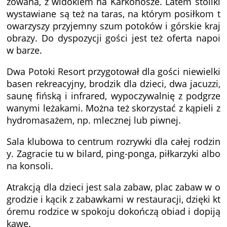
zowana, z widokiem na Karkonosze. Latem stoliki
wystawiane są też na taras, na którym posiłkom t
owarzyszy przyjemny szum potoków i górskie kraj
obrazy. Do dyspozycji gości jest też oferta napoi
w barze.
Dwa Potoki Resort przygotował dla gości niewielki
basen rekreacyjny, brodzik dla dzieci, dwa jacuzzi,
saunę fińską i infrared, wypoczywalnię z podgrze
wanymi leżakami. Można też skorzystać z kąpieli z
hydromasażem, np. mlecznej lub piwnej.
Sala klubowa to centrum rozrywki dla całej rodzin
y. Zagracie tu w bilard, ping-ponga, piłkarzyki albo
na konsoli.
Atrakcją dla dzieci jest sala zabaw, plac zabaw w o
grodzie i kącik z zabawkami w restauracji, dzięki kt
óremu rodzice w spokoju dokończą obiad i dopiją
kawę.