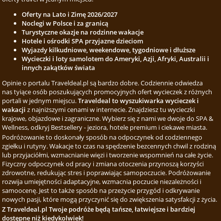
Oferty na Lato i Zimę 2026/2027
Noclegi w Polsce i za granicą
Turystyczne okazje na rodzinne wakacje
Hotele i ośrodki SPA przyjazne dzieciom
Wyjazdy kilkudniowe, weekendowe, tygodniowe i dłuższe
Wycieczki i loty samolotem do Ameryki, Azji, Afryki, Australii i
innych zakątków świata
Opinie o portalu Traveldeal.pl są bardzo dobre. Codziennie odwiedza
nas tyiące osób poszukujących promocyjnych ofert wycieczek z różnych
portali w jednym miejscu.
Traveldeal to wyszukiwarka wycieczek i
wakacji
z najniższymi cenami w internecie. Znajdziesz tu wycieczki
krajowe, objazdowe i zagraniczne. Wybierz się z nami we dwoje do SPA &
Wellness, odkryj Bestsellery - jeziora, hotele premium i ciekawe miasta.
Podróżowanie to doskonały sposób na odpoczynek od codziennego
zgiełku i rutyny. Wakacje to czas na spędzenie bezcennych chwil z rodziną
lub przyjaciółmi, wzmacnianie więzi i tworzenie wspomnień na całe życie.
Fizyczny odpoczynek od pracy i zmiana otoczenia przynoszą korzyści
zdrowotne, redukując stres i poprawiając samopoczucie. Podróżowanie
rozwija umiejętności adaptacyjne, wzmacnia poczucie niezależności i
samoocenę. Jest to także sposób na przeżycie przygód i odkrywanie
nowych pasji, które mogą przyczynić się do zwiększenia satysfakcji z życia.
Z Traveldeal.pl Twoje podróże będą tańsze, łatwiejsze i bardziej
dostępne niż kiedykolwiek!