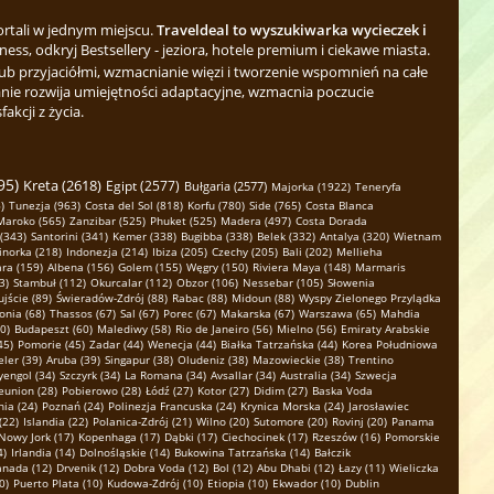
ortali w jednym miejscu.
Traveldeal to wyszukiwarka wycieczek i
ess, odkryj Bestsellery - jeziora, hotele premium i ciekawe miasta.
b przyjaciółmi, wzmacnianie więzi i tworzenie wspomnień na całe
nie rozwija umiejętności adaptacyjne, wzmacnia poczucie
kcji z życia.
95)
Kreta (2618)
Egipt (2577)
Bułgaria (2577)
Majorka (1922)
Teneryfa
)
Tunezja (963)
Costa del Sol (818)
Korfu (780)
Side (765)
Costa Blanca
Maroko (565)
Zanzibar (525)
Phuket (525)
Madera (497)
Costa Dorada
 (343)
Santorini (341)
Kemer (338)
Bugibba (338)
Belek (332)
Antalya (320)
Wietnam
norka (218)
Indonezja (214)
Ibiza (205)
Czechy (205)
Bali (202)
Mellieha
ara (159)
Albena (156)
Golem (155)
Węgry (150)
Riviera Maya (148)
Marmaris
3)
Stambuł (112)
Okurcalar (112)
Obzor (106)
Nessebar (105)
Słowenia
jście (89)
Świeradów-Zdrój (88)
Rabac (88)
Midoun (88)
Wyspy Zielonego Przylądka
onia (68)
Thassos (67)
Sal (67)
Porec (67)
Makarska (67)
Warszawa (65)
Mahdia
0)
Budapeszt (60)
Malediwy (58)
Rio de Janeiro (56)
Mielno (56)
Emiraty Arabskie
45)
Pomorie (45)
Zadar (44)
Wenecja (44)
Białka Tatrzańska (44)
Korea Południowa
ler (39)
Aruba (39)
Singapur (38)
Oludeniz (38)
Mazowieckie (38)
Trentino
yengol (34)
Szczyrk (34)
La Romana (34)
Avsallar (34)
Australia (34)
Szwecja
eunion (28)
Pobierowo (28)
Łódź (27)
Kotor (27)
Didim (27)
Baska Voda
ia (24)
Poznań (24)
Polinezja Francuska (24)
Krynica Morska (24)
Jarosławiec
(22)
Islandia (22)
Polanica-Zdrój (21)
Wilno (20)
Sutomore (20)
Rovinj (20)
Panama
Nowy Jork (17)
Kopenhaga (17)
Dąbki (17)
Ciechocinek (17)
Rzeszów (16)
Pomorskie
4)
Irlandia (14)
Dolnośląskie (14)
Bukowina Tatrzańska (14)
Bałczik
anada (12)
Drvenik (12)
Dobra Voda (12)
Bol (12)
Abu Dhabi (12)
Łazy (11)
Wieliczka
0)
Puerto Plata (10)
Kudowa-Zdrój (10)
Etiopia (10)
Ekwador (10)
Dublin