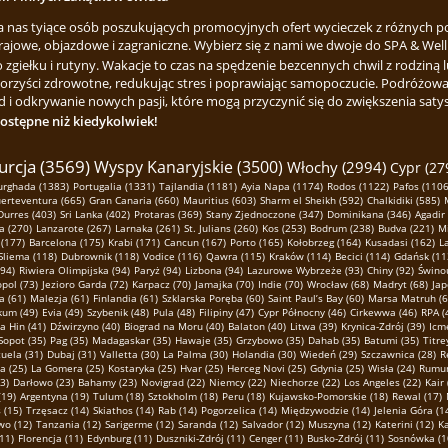
za nas tyiące osób poszukujących promocyjnych ofert wycieczek z różnych p
rajowe, objazdowe i zagraniczne. Wybierz się z nami we dwoje do SPA & Welln
ełku i rutyny. Wakacje to czas na spędzenie bezcennych chwil z rodziną lu
korzyści zdrowotne, redukując stres i poprawiając samopoczucie. Podróżowa
 i odkrywanie nowych pasji, które mogą przyczynić się do zwiększenia satysfa
dostępne niż kiedykolwiek!
urcja (3569)
Wyspy Kanaryjskie (3500)
Włochy (2994)
Cypr (27
urghada (1383)
Portugalia (1331)
Tajlandia (1181)
Ayia Napa (1174)
Rodos (1122)
Pafos (1106
erteventura (665)
Gran Canaria (660)
Mauritius (603)
Sharm el Sheikh (592)
Chalkidiki (585)
Durres (403)
Sri Lanka (402)
Protaras (369)
Stany Zjednoczone (347)
Dominikana (346)
Agadir
a (270)
Lanzarote (267)
Larnaka (261)
St. Julians (260)
Kos (253)
Bodrum (238)
Budva (221)
Mi
(177)
Barcelona (175)
Krabi (171)
Cancun (167)
Porto (165)
Kołobrzeg (164)
Kusadasi (162)
L
Sliema (118)
Dubrownik (118)
Vodice (116)
Qawra (115)
Kraków (114)
Becici (114)
Gdańsk (11
(94)
Riwiera Olimpijska (94)
Paryż (94)
Lizbona (94)
Lazurowe Wybrzeże (93)
Chiny (92)
Świnou
pol (73)
Jezioro Garda (72)
Karpacz (70)
Jamajka (70)
Indie (70)
Wrocław (68)
Madryt (68)
Jap
a (61)
Malezja (61)
Finlandia (61)
Szklarska Poręba (60)
Saint Paul’s Bay (60)
Marsa Matruh (6
kum (49)
Evia (49)
Szybenik (48)
Pula (48)
Filipiny (47)
Cypr Północny (46)
Cirkewwa (46)
RPA (
a Hin (41)
Dźwirzyno (40)
Biograd na Moru (40)
Balaton (40)
Litwa (39)
Krynica-Zdrój (39)
Icme
Sopot (35)
Pag (35)
Madagaskar (35)
Hawaje (35)
Grzybowo (35)
Dahab (35)
Batumi (35)
Titre
uela (31)
Dubaj (31)
Valletta (30)
La Palma (30)
Holandia (30)
Wiedeń (29)
Szczawnica (28)
R
a (25)
La Gomera (25)
Kostaryka (25)
Hvar (25)
Herceg Novi (25)
Gdynia (25)
Wisła (24)
Rumun
3)
Darłowo (23)
Bahamy (23)
Novigrad (22)
Niemcy (22)
Niechorze (22)
Los Angeles (22)
Kair 
(19)
Argentyna (19)
Tulum (18)
Sztokholm (18)
Peru (18)
Kujawsko-Pomorskie (18)
Rewal (17)
s (15)
Trzęsacz (14)
Skiathos (14)
Rab (14)
Pogorzelica (14)
Międzywodzie (14)
Jelenia Góra (1
o (12)
Tanzania (12)
Sarigerme (12)
Saranda (12)
Salvador (12)
Muszyna (12)
Katerini (12)
K
11)
Florencja (11)
Edynburg (11)
Duszniki-Zdrój (11)
Cenger (11)
Busko-Zdrój (11)
Sosnówka (1