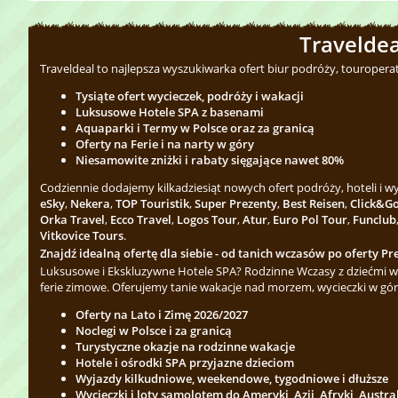
Traveldea
Traveldeal to najlepsza wyszukiwarka ofert biur podróży, touropera
Tysiąte ofert wycieczek, podróży i wakacji
Luksusowe Hotele SPA z basenami
Aquaparki i Termy w Polsce oraz za granicą
Oferty na Ferie i na narty w góry
Niesamowite zniżki i rabaty sięgające nawet 80%
Codziennie dodajemy kilkadziesiąt nowych ofert podróży, hoteli i 
eSky
,
Nekera
,
TOP Touristik
,
Super Prezenty
,
Best Reisen
,
Click&G
Orka Travel
,
Ecco Travel
,
Logos Tour
,
Atur
,
Euro Pol Tour
,
Funclub
Vitkovice Tours
.
Znajdź idealną ofertę dla siebie - od tanich wczasów po oferty Pre
Luksusowe i Ekskluzywne Hotele SPA? Rodzinne Wczasy z dziećmi w 
ferie zimowe. Oferujemy tanie wakacje nad morzem, wycieczki w gór
Oferty na Lato i Zimę 2026/2027
Noclegi w Polsce i za granicą
Turystyczne okazje na rodzinne wakacje
Hotele i ośrodki SPA przyjazne dzieciom
Wyjazdy kilkudniowe, weekendowe, tygodniowe i dłuższe
Wycieczki i loty samolotem do Ameryki, Azji, Afryki, Austra