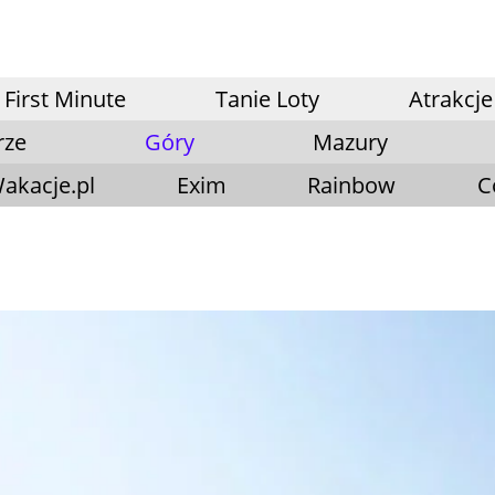
First Minute
Tanie Loty
Atrakcje
rze
Góry
Mazury
akacje.pl
Exim
Rainbow
C