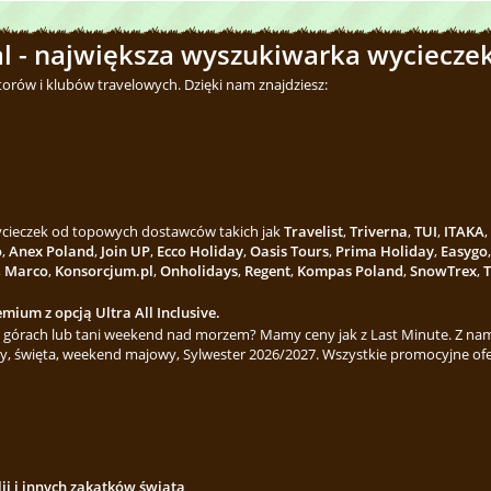
l - największa wyszukiwarka wycieczek
torów i klubów travelowych. Dzięki nam znajdziesz:
wycieczek od topowych dostawców takich jak
Travelist
,
Triverna
,
TUI
,
ITAKA
,
o
,
Anex Poland
,
Join UP
,
Ecco Holiday
,
Oasis Tours
,
Prima Holiday
,
Easygo
,
Marco
,
Konsorcjum.pl
,
Onholidays
,
Regent
,
Kompas Poland
,
SnowTrex
,
T
mium z opcją Ultra All Inclusive.
górach lub tani weekend nad morzem? Mamy ceny jak z Last Minute. Z nami
y, święta, weekend majowy, Sylwester 2026/2027. Wszystkie promocyjne ofe
lii i innych zakątków świata