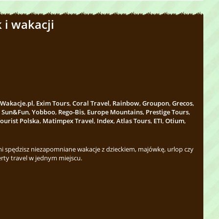
 i wakacji
Wakacje.pl
,
Exim Tours
,
Coral Travel
,
Rainbow
,
Groupon
,
Grecos
,
,
Sun&Fun
,
Yobboo
,
Rego-Bis
,
Europe Mountains
,
Prestige Tours
,
ourist Polska
,
Matimpex Travel
,
Index
,
Atlas Tours
,
ETI
,
Otium
,
 spędzisz niezapomniane wakacje z dzieckiem, majówkę, urlop czy
rty travel w jednym miejscu.