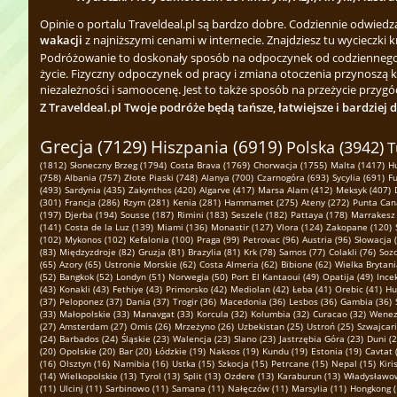
Opinie o portalu Traveldeal.pl są bardzo dobre. Codziennie odwied
wakacji
z najniższymi cenami w internecie. Znajdziesz tu wycieczki k
Podróżowanie to doskonały sposób na odpoczynek od codziennego zgi
życie. Fizyczny odpoczynek od pracy i zmiana otoczenia przynoszą 
niezależności i samoocenę. Jest to także sposób na przeżycie przygód
Z Traveldeal.pl Twoje podróże będą tańsze, łatwiejsze i bardziej 
Grecja (7129)
Hiszpania (6919)
Polska (3942)
T
(1812)
Słoneczny Brzeg (1794)
Costa Brava (1769)
Chorwacja (1755)
Malta (1417)
H
(758)
Albania (757)
Złote Piaski (748)
Alanya (700)
Czarnogóra (693)
Sycylia (691)
Fu
(493)
Sardynia (435)
Zakynthos (420)
Algarve (417)
Marsa Alam (412)
Meksyk (407)
(301)
Francja (286)
Rzym (281)
Kenia (281)
Hammamet (275)
Ateny (272)
Punta Can
(197)
Djerba (194)
Sousse (187)
Rimini (183)
Seszele (182)
Pattaya (178)
Marrakesz 
(141)
Costa de la Luz (139)
Miami (136)
Monastir (127)
Vlora (124)
Zakopane (120)
(102)
Mykonos (102)
Kefalonia (100)
Praga (99)
Petrovac (96)
Austria (96)
Słowacja 
(83)
Międzyzdroje (82)
Gruzja (81)
Brazylia (81)
Krk (78)
Samos (77)
Colakli (76)
Sozo
(65)
Azory (65)
Ustronie Morskie (62)
Costa Almeria (62)
Bibione (62)
Wielka Brytani
(52)
Bangkok (52)
Londyn (51)
Norwegia (50)
Port El Kantaoui (49)
Opatija (49)
Ince
(43)
Konakli (43)
Fethiye (43)
Primorsko (42)
Mediolan (42)
Łeba (41)
Orebic (41)
Hu
(37)
Peloponez (37)
Dania (37)
Trogir (36)
Macedonia (36)
Lesbos (36)
Gambia (36)
(33)
Małopolskie (33)
Manavgat (33)
Korcula (32)
Kolumbia (32)
Curacao (32)
Wenez
(27)
Amsterdam (27)
Omis (26)
Mrzeżyno (26)
Uzbekistan (25)
Ustroń (25)
Szwajcari
(24)
Barbados (24)
Śląskie (23)
Walencja (23)
Slano (23)
Jastrzębia Góra (23)
Duni (2
(20)
Opolskie (20)
Bar (20)
Łódzkie (19)
Naksos (19)
Kundu (19)
Estonia (19)
Cavtat 
(16)
Olsztyn (16)
Namibia (16)
Ustka (15)
Szkocja (15)
Petrcane (15)
Nepal (15)
Kiri
(14)
Wielkopolskie (13)
Tyrol (13)
Split (13)
Ozdere (13)
Karaburun (13)
Władysławow
(11)
Ulcinj (11)
Sarbinowo (11)
Samana (11)
Nałęczów (11)
Marsylia (11)
Hongkong (