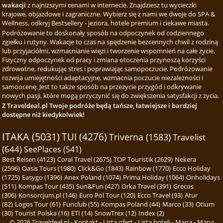
wakacji
z najniższymi cenami w internecie. Znajdziesz tu wycieczki
krajowe, objazdowe i zagraniczne. Wybierz się z nami we dwoje do SPA &
Wellness, odkryj Bestsellery - jeziora, hotele premium i ciekawe miasta.
Podróżowanie to doskonały sposób na odpoczynek od codziennego
zgiełku i rutyny. Wakacje to czas na spędzenie bezcennych chwil z rodziną
lub przyjaciółmi, wzmacnianie więzi i tworzenie wspomnień na całe życie.
Fizyczny odpoczynek od pracy i zmiana otoczenia przynoszą korzyści
zdrowotne, redukując stres i poprawiając samopoczucie. Podróżowanie
rozwija umiejętności adaptacyjne, wzmacnia poczucie niezależności i
samoocenę. Jest to także sposób na przeżycie przygód i odkrywanie
nowych pasji, które mogą przyczynić się do zwiększenia satysfakcji z życia.
Z Traveldeal.pl Twoje podróże będą tańsze, łatwiejsze i bardziej
dostępne niż kiedykolwiek!
ITAKA (5031)
TUI (4276)
Triverna (1583)
Travelist
(644)
SeePlaces (541)
Best Reisen (4123)
Coral Travel (2675)
TOP Touristik (2629)
Nekera
(2596)
Oasis Tours (1980)
Click&Go (1843)
Rainbow (1770)
Ecco Holiday
(1725)
Easygo (1396)
Anex Poland (1074)
Prima Holiday (1064)
Onholidays
(511)
Kompas Tour (435)
Sun&Fun (427)
Orka Travel (391)
Grecos
(306)
Konsorcjum.pl (146)
Euro Pol Tour (120)
Ecco Travel (93)
Atur
(82)
Logos Tour (61)
Funclub (55)
Kompas Poland (44)
Marco (33)
Otium
(30)
Tourist Polska (16)
ETI (14)
SnowTrex (12)
Index (2)
© 2026
Traveldeal.pl
-
Kontakt
-
Lista ofert
-
Lista hoteli
-
Mapa
-
Mapa