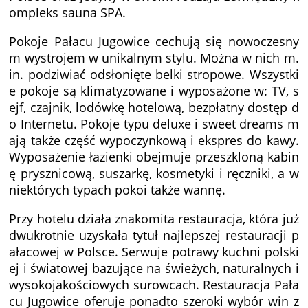
ompleks sauna SPA.
Pokoje Pałacu Jugowice cechują się nowoczesny
m wystrojem w unikalnym stylu. Można w nich m.
in. podziwiać odsłonięte belki stropowe. Wszystki
e pokoje są klimatyzowane i wyposażone w: TV, s
ejf, czajnik, lodówkę hotelową, bezpłatny dostęp d
o Internetu. Pokoje typu deluxe i sweet dreams m
ają także część wypoczynkową i ekspres do kawy.
Wyposażenie łazienki obejmuje przeszkloną kabin
ę prysznicową, suszarkę, kosmetyki i ręczniki, a w
niektórych typach pokoi także wannę.
Przy hotelu działa znakomita restauracja, która już
dwukrotnie uzyskała tytuł najlepszej restauracji p
ałacowej w Polsce. Serwuje potrawy kuchni polski
ej i światowej bazujące na świeżych, naturalnych i
wysokojakościowych surowcach. Restauracja Pała
cu Jugowice oferuje ponadto szeroki wybór win z