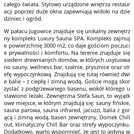
całego świata. Stylowo urządzone wnętrza restaur
acji poprzez duże okna zapewniają widoki na dzie
dziniec i ogród.
W pałacu Jugowice znajduje się unikalny zewnętrz
ny kompleks Luxury Sauna SPA. Kompleks zajmuj
e powierzchnię 3000 m2, co daje gościom poczuci
e prywatności i komfortu. Na terenie znajduje się
siedem drewnianych domów, w których usytuowa
no sauny, wellness bar, szatnie, prysznice oraz str
efę wypoczynkową. Znajdują się tutaj również dwi
e balie – z ciepłą i zimną wodą. Goście mogą skor
zystać z podgrzewanego basenu, wokół którego u
stawiono leżaki. Zewnętrzna Stefa Saun, to wyjątk
owe miejsce, w którym znajdują się: sauny fińskie,
sauna parowa, sauna infrared, jacuzzi, balia z gor
ącą i zimną wodą, basen zewnętrzny, Domek Chill
out, klimatyczny Chill Bar oraz strefy wypoczynku.
Dodatkowo, warto wspomnieć, że jest to jedyna w