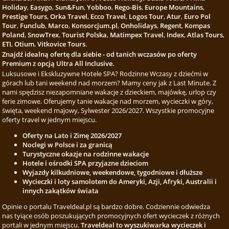
Holiday
,
Easygo
,
Sun&Fun
,
Yobboo
,
Rego-Bis
,
Europe Mountains
,
Prestige Tours
,
Orka Travel
,
Ecco Travel
,
Logos Tour
,
Atur
,
Euro Pol
Tour
,
Funclub
,
Marco
,
Konsorcjum.pl
,
Onholidays
,
Regent
,
Kompas
Poland
,
SnowTrex
,
Tourist Polska
,
Matimpex Travel
,
Index
,
Atlas Tours
,
ETI
,
Otium
,
Vitkovice Tours
.
Znajdź idealną ofertę dla siebie - od tanich wczasów po oferty
Premium z opcją Ultra All Inclusive.
Luksusowe i Ekskluzywne Hotele SPA? Rodzinne Wczasy z dziećmi w
górach lub tani weekend nad morzem? Mamy ceny jak z Last Minute. Z
nami spędzisz niezapomniane wakacje z dzieckiem, majówkę, urlop czy
ferie zimowe. Oferujemy tanie wakacje nad morzem, wycieczki w góry,
święta, weekend majowy, Sylwester 2026/2027. Wszystkie promocyjne
oferty travel w jednym miejscu.
Oferty na Lato i Zimę 2026/2027
Noclegi w Polsce i za granicą
Turystyczne okazje na rodzinne wakacje
Hotele i ośrodki SPA przyjazne dzieciom
Wyjazdy kilkudniowe, weekendowe, tygodniowe i dłuższe
Wycieczki i loty samolotem do Ameryki, Azji, Afryki, Australii i
innych zakątków świata
Opinie o portalu Traveldeal.pl są bardzo dobre. Codziennie odwiedza
nas tyiące osób poszukujących promocyjnych ofert wycieczek z różnych
portali w jednym miejscu.
Traveldeal to wyszukiwarka wycieczek i