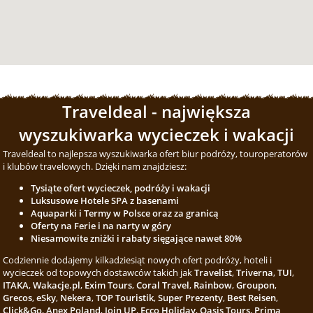
Traveldeal - największa
wyszukiwarka wycieczek i wakacji
Traveldeal to najlepsza wyszukiwarka ofert biur podróży, touroperatorów
i klubów travelowych. Dzięki nam znajdziesz:
Tysiąte ofert wycieczek, podróży i wakacji
Luksusowe Hotele SPA z basenami
Aquaparki i Termy w Polsce oraz za granicą
Oferty na Ferie i na narty w góry
Niesamowite zniżki i rabaty sięgające nawet 80%
Codziennie dodajemy kilkadziesiąt nowych ofert podróży, hoteli i
wycieczek od topowych dostawców takich jak
Travelist
,
Triverna
,
TUI
,
ITAKA
,
Wakacje.pl
,
Exim Tours
,
Coral Travel
,
Rainbow
,
Groupon
,
Grecos
,
eSky
,
Nekera
,
TOP Touristik
,
Super Prezenty
,
Best Reisen
,
Click&Go
,
Anex Poland
,
Join UP
,
Ecco Holiday
,
Oasis Tours
,
Prima