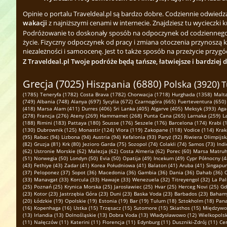
Opinie o portalu Traveldeal.pl są bardzo dobre. Codziennie odwied
wakacji
z najniższymi cenami w internecie. Znajdziesz tu wycieczki k
Podróżowanie to doskonały sposób na odpoczynek od codziennego zgi
życie. Fizyczny odpoczynek od pracy i zmiana otoczenia przynoszą 
niezależności i samoocenę. Jest to także sposób na przeżycie przygód
Z Traveldeal.pl Twoje podróże będą tańsze, łatwiejsze i bardziej 
Grecja (7025)
Hiszpania (6880)
Polska (3920)
T
(1785)
Teneryfa (1782)
Costa Brava (1782)
Chorwacja (1718)
Hurghada (1358)
Malta
(749)
Albania (748)
Alanya (697)
Sycylia (672)
Czarnogóra (665)
Fuerteventura (650)
(418)
Marsa Alam (411)
Durres (406)
Sri Lanka (405)
Algarve (405)
Meksyk (393)
Aga
(278)
Francja (276)
Ateny (269)
Hammamet (268)
Punta Cana (265)
Larnaka (259)
L
(188)
Rimini (183)
Pattaya (180)
Sousse (176)
Seszele (176)
Barcelona (174)
Krabi (
(130)
Dubrownik (125)
Monastir (124)
Vlora (119)
Zakopane (118)
Vodice (114)
Krak
(95)
Rabac (94)
Lizbona (94)
Austria (94)
Kefalonia (93)
Paryż (92)
Riwiera Olimpijsk
(82)
Gruzja (81)
Krk (80)
Jezioro Garda (75)
Sozopol (74)
Colakli (74)
Samos (73)
Indi
(62)
Ustronie Morskie (62)
Malezja (62)
Costa Almeria (62)
Porec (60)
Marsa Matruh
(51)
Norwegia (50)
Londyn (50)
Evia (50)
Opatija (49)
Incekum (49)
Cypr Północny (4
(43)
Fethiye (43)
Zadar (41)
Korea Południowa (41)
Balaton (41)
Aruba (41)
Singapur
(37)
Peloponez (37)
Sopot (36)
Macedonia (36)
Gambia (36)
Dania (36)
Dahab (36)
O
(33)
Manavgat (33)
Korcula (33)
Hawaje (33)
Wenezuela (32)
Titreyengol (32)
La Pal
(25)
Poznań (25)
Krynica Morska (25)
Jarosławiec (25)
Hvar (25)
Herceg Novi (25)
Gd
(23)
Kotor (23)
Jastrzębia Góra (23)
Duni (23)
Baska Voda (23)
Barbados (23)
Bahamy
(20)
Łódzkie (19)
Opolskie (19)
Estonia (19)
Bar (19)
Tulum (18)
Sztokholm (18)
Pana
(16)
Kopenhaga (16)
Ustka (15)
Trzęsacz (15)
Sutomore (15)
Skiathos (15)
Międzywod
(13)
Irlandia (13)
Dolnośląskie (13)
Dobra Voda (13)
Władysławowo (12)
Wielkopolsk
(11)
Nałęczów (11)
Katerini (11)
Florencja (11)
Edynburg (11)
Duszniki-Zdrój (11)
Cen