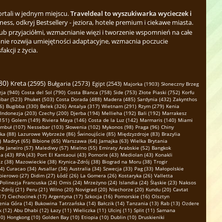
ortali w jednym miejscu.
Traveldeal to wyszukiwarka wycieczek i
ess, odkryj Bestsellery - jeziora, hotele premium i ciekawe miasta.
b przyjaciółmi, wzmacnianie więzi i tworzenie wspomnień na całe
nie rozwija umiejętności adaptacyjne, wzmacnia poczucie
kcji z życia.
80)
Kreta (2595)
Bułgaria (2573)
Egipt (2543)
Majorka (1903)
Słoneczny Brzeg
ja (940)
Costa del Sol (790)
Costa Blanca (758)
Side (753)
Złote Piaski (752)
Korfu
ibar (523)
Phuket (503)
Costa Dorada (488)
Madera (485)
Sardynia (432)
Zakynthos
6)
Bugibba (330)
Belek (326)
Antalya (317)
Wietnam (291)
Rzym (279)
Kenia
Indonezja (203)
Czechy (200)
Djerba (194)
Mellieha (192)
Bali (192)
Marrakesz
151)
Golem (149)
Riviera Maya (146)
Costa de la Luz (142)
Marmaris (140)
Miami
ambuł (107)
Nessebar (103)
Słowenia (102)
Mykonos (98)
Praga (96)
Chiny
ka (88)
Lazurowe Wybrzeże (86)
Świnoujście (85)
Międzyzdroje (83)
Brazylia
)
Madryt (65)
Bibione (65)
Warszawa (64)
Jamajka (63)
Wielka Brytania
de Janeiro (57)
Malediwy (57)
Mielno (55)
Emiraty Arabskie (52)
Bangkok
a (43)
RPA (43)
Port El Kantaoui (43)
Pomorie (43)
Mediolan (43)
Konakli
z (38)
Mazowieckie (38)
Krynica-Zdrój (38)
Biograd na Moru (38)
Trogir
4)
Curacao (34)
Avsallar (34)
Australia (34)
Szwecja (33)
Pag (33)
Małopolskie
bierowo (27)
Didim (27)
Łódź (26)
La Gomera (26)
Kostaryka (26)
Valletta
Polinezja Francuska (24)
Omis (24)
Mrzeżyno (24)
Islandia (24)
Śląskie (23)
Naksos
-Zdrój (21)
Peru (21)
Wilno (20)
Novigrad (20)
Niechorze (20)
Kundu (20)
Cavtat
17)
Ciechocinek (17)
Argentyna (17)
Szkocja (16)
Pomorskie (16)
Olsztyn
enia Góra (14)
Bukowina Tatrzańska (14)
Bałczik (14)
Tanzania (13)
Rab (13)
Ozdere
k (12)
Abu Dhabi (12)
Łazy (11)
Wieliczka (11)
Ulcinj (11)
Split (11)
Samana
10)
Hongkong (10)
Golden Bay (10)
Etiopia (10)
Dublin (10)
Druskieniki