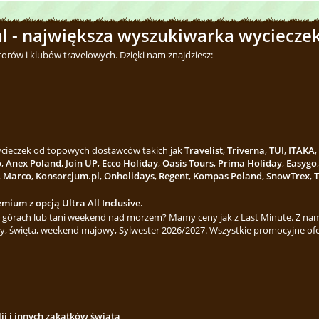
l - największa wyszukiwarka wycieczek
torów i klubów travelowych. Dzięki nam znajdziesz:
wycieczek od topowych dostawców takich jak
Travelist
,
Triverna
,
TUI
,
ITAKA
,
o
,
Anex Poland
,
Join UP
,
Ecco Holiday
,
Oasis Tours
,
Prima Holiday
,
Easygo
,
Marco
,
Konsorcjum.pl
,
Onholidays
,
Regent
,
Kompas Poland
,
SnowTrex
,
T
mium z opcją Ultra All Inclusive.
górach lub tani weekend nad morzem? Mamy ceny jak z Last Minute. Z nami
y, święta, weekend majowy, Sylwester 2026/2027. Wszystkie promocyjne ofe
lii i innych zakątków świata