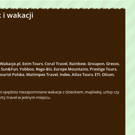
 i wakacji
Wakacje.pl
,
Exim Tours
,
Coral Travel
,
Rainbow
,
Groupon
,
Grecos
,
,
Sun&Fun
,
Yobboo
,
Rego-Bis
,
Europe Mountains
,
Prestige Tours
,
ourist Polska
,
Matimpex Travel
,
Index
,
Atlas Tours
,
ETI
,
Otium
,
 spędzisz niezapomniane wakacje z dzieckiem, majówkę, urlop czy
rty travel w jednym miejscu.