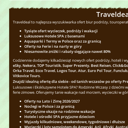
Traveldea
Traveldeal to najlepsza wyszukiwarka ofert biur podróży, touropera
Tysiąte ofert wycieczek, podróży i wakacji
Luksusowe Hotele SPA z basenami
Aquaparki i Termy w Polsce oraz za granicą
Oferty na Ferie i na narty w góry
Niesamowite zniżki i rabaty sięgające nawet 80%
Codziennie dodajemy kilkadziesiąt nowych ofert podróży, hoteli i 
eSky
,
Nekera
,
TOP Touristik
,
Super Prezenty
,
Best Reisen
,
Click&G
Orka Travel
,
Ecco Travel
,
Logos Tour
,
Atur
,
Euro Pol Tour
,
Funclub
Vitkovice Tours
.
Znajdź idealną ofertę dla siebie - od tanich wczasów po oferty Pre
Luksusowe i Ekskluzywne Hotele SPA? Rodzinne Wczasy z dziećmi w 
ferie zimowe. Oferujemy tanie wakacje nad morzem, wycieczki w gór
Oferty na Lato i Zimę 2026/2027
Noclegi w Polsce i za granicą
Turystyczne okazje na rodzinne wakacje
Hotele i ośrodki SPA przyjazne dzieciom
Wyjazdy kilkudniowe, weekendowe, tygodniowe i dłuższe
Wycieczki i loty samolotem do Ameryki, Azji, Afryki, Austra