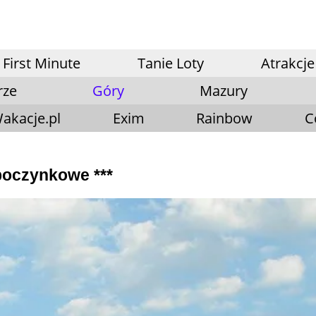
First Minute
Tanie Loty
Atrakcje
rze
Góry
Mazury
akacje.pl
Exim
Rainbow
C
poczynkowe ***