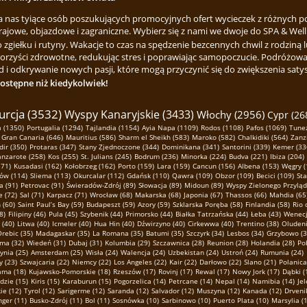
za nas tyiące osób poszukujących promocyjnych ofert wycieczek z różnych p
rajowe, objazdowe i zagraniczne. Wybierz się z nami we dwoje do SPA & Welln
ełku i rutyny. Wakacje to czas na spędzenie bezcennych chwil z rodziną lu
korzyści zdrowotne, redukując stres i poprawiając samopoczucie. Podróżowa
 i odkrywanie nowych pasji, które mogą przyczynić się do zwiększenia satysfa
dostępne niż kiedykolwiek!
urcja (3532)
Wyspy Kanaryjskie (3433)
Włochy (2956)
Cypr (26
 (1350)
Portugalia (1294)
Tajlandia (1154)
Ayia Napa (1109)
Rodos (1108)
Pafos (1069)
Tunez
Gran Canaria (646)
Mauritius (586)
Sharm el Sheikh (583)
Maroko (582)
Chalkidiki (564)
Zanz
dir (350)
Protaras (347)
Stany Zjednoczone (344)
Dominikana (341)
Santorini (339)
Kemer (33
anzarote (258)
Kos (255)
St. Julians (245)
Bodrum (236)
Minorka (224)
Budva (221)
Ibiza (204)
171)
Kusadasi (162)
Kołobrzeg (162)
Porto (159)
Lara (159)
Cancun (156)
Albena (153)
Węgry (
ów (114)
Sliema (113)
Okurcalar (112)
Gdańsk (110)
Qawra (109)
Obzor (109)
Becici (109)
St
a (91)
Petrovac (91)
Świeradów-Zdrój (89)
Słowacja (89)
Midoun (89)
Wyspy Zielonego Przyląd
e (72)
Sal (71)
Karpacz (71)
Wrocław (68)
Makarska (68)
Japonia (67)
Thassos (66)
Mahdia (65
 (60)
Saint Paul’s Bay (59)
Budapeszt (59)
Azory (59)
Szklarska Poręba (58)
Finlandia (58)
Rio 
8)
Filipiny (46)
Pula (45)
Szybenik (44)
Primorsko (44)
Białka Tatrzańska (44)
Łeba (43)
Wenecj
 (40)
Litwa (40)
Icmeler (40)
Hua Hin (40)
Dźwirzyno (40)
Cirkewwa (40)
Trentino (38)
Oludeni
rebic (35)
Madagaskar (35)
La Romana (35)
Batumi (35)
Szczyrk (34)
Lesbos (34)
Grzybowo (3
ma (32)
Wiedeń (31)
Dubaj (31)
Kolumbia (29)
Szczawnica (28)
Reunion (28)
Holandia (28)
Po
ynia (25)
Amsterdam (25)
Wisła (24)
Walencja (24)
Uzbekistan (24)
Ustroń (24)
Rumunia (24)
 (23)
Szwajcaria (22)
Niemcy (22)
Los Angeles (22)
Kair (22)
Darłowo (22)
Slano (21)
Polanica
ma (18)
Kujawsko-Pomorskie (18)
Rzeszów (17)
Rovinj (17)
Rewal (17)
Nowy Jork (17)
Dąbki (
zie (15)
Kiris (15)
Karaburun (15)
Pogorzelica (14)
Petrcane (14)
Nepal (14)
Namibia (14)
Jel
ie (12)
Tyrol (12)
Sarigerme (12)
Saranda (12)
Salvador (12)
Muszyna (12)
Kanada (12)
Drveni
ger (11)
Busko-Zdrój (11)
Bol (11)
Sosnówka (10)
Sarbinowo (10)
Puerto Plata (10)
Marsylia (