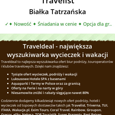
Travelist
Białka Tatrzańska
✦ Nowość ✦ Śniadania w cenie ✦ Opcja dla grupy ✦ Pokoje Rodzinne, Śniadania
Traveldeal - największa
wyszukiwarka wycieczek i wakacji
Traveldeal to najlepsza wyszukiwarka ofert biur podróży, touroperatorów
i klubów travelowych. Dzięki nam znajdziesz:
Tysiąte ofert wycieczek, podróży i wakacji
Luksusowe Hotele SPA z basenami
Aquaparki i Termy w Polsce oraz za granicą
Oferty na Ferie i na narty w góry
Niesamowite zniżki i rabaty sięgające nawet 80%
Codziennie dodajemy kilkadziesiąt nowych ofert podróży, hoteli i
wycieczek od topowych dostawców takich jak
Travelist
,
Triverna
,
TUI
,
ITAKA
,
Wakacje.pl
,
Exim Tours
,
Coral Travel
,
Rainbow
,
Groupon
,
Grecos
,
eSky
,
Nekera
,
TOP Touristik
,
Super Prezenty
,
Best Reisen
,