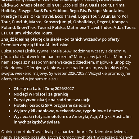
Click&Go
,
Anex Poland
,
Join UP
,
Ecco Holiday
,
Oasis Tours
,
Prima
Holiday
,
Easygo
,
Sun&Fun
,
Yobboo
,
Rego-Bis
,
Europe Mountains
,
Prestige Tours
,
Orka Travel
,
Ecco Travel
,
Logos Tour
,
Atur
,
Euro Pol
Tour
,
Funclub
,
Marco
,
Konsorcjum.pl
,
Onholidays
,
Regent
,
Kompas
Poland
,
SnowTrex
,
Tourist Polska
,
Matimpex Travel
,
Index
,
Atlas Tours
,
ETI
,
Otium
,
Vitkovice Tours
.
Znajdź idealną ofertę dla siebie - od tanich wczasów po oferty
Premium z opcją Ultra All Inclusive.
Luksusowe i Ekskluzywne Hotele SPA? Rodzinne Wczasy z dziećmi w
górach lub tani weekend nad morzem? Mamy ceny jak z Last Minute. Z
nami spędzisz niezapomniane wakacje z dzieckiem, majówkę, urlop czy
ferie zimowe. Oferujemy tanie wakacje nad morzem, wycieczki w góry,
święta, weekend majowy, Sylwester 2026/2027. Wszystkie promocyjne
oferty travel w jednym miejscu.
Oferty na Lato i Zimę 2026/2027
Noclegi w Polsce i za granicą
Turystyczne okazje na rodzinne wakacje
Hotele i ośrodki SPA przyjazne dzieciom
Wyjazdy kilkudniowe, weekendowe, tygodniowe i dłuższe
Wycieczki i loty samolotem do Ameryki, Azji, Afryki, Australii i
innych zakątków świata
Opinie o portalu Traveldeal.pl są bardzo dobre. Codziennie odwiedza
nas tyiące osób poszukujących promocyjnych ofert wycieczek z różnych