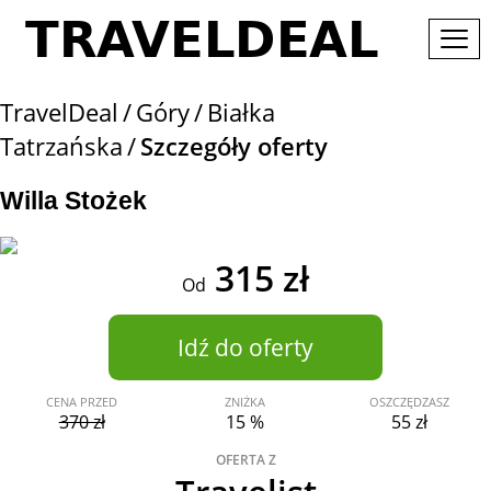
TravelDeal
Góry
Białka
Tatrzańska
Szczegóły oferty
Willa Stożek
315 zł
Od
Idź do oferty
CENA PRZED
ZNIŻKA
OSZCZĘDZASZ
370 zł
15 %
55 zł
OFERTA Z