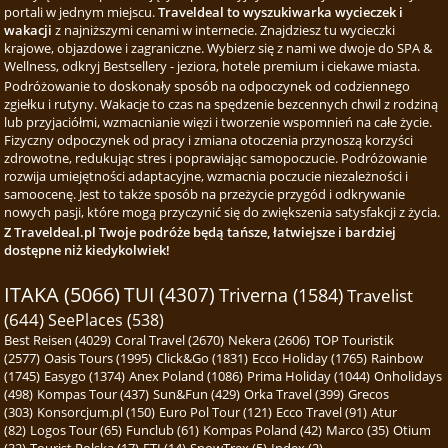
portali w jednym miejscu.
Traveldeal to wyszukiwarka wycieczek i
wakacji
z najniższymi cenami w internecie. Znajdziesz tu wycieczki
krajowe, objazdowe i zagraniczne. Wybierz się z nami we dwoje do SPA &
Wellness, odkryj Bestsellery - jeziora, hotele premium i ciekawe miasta.
Podróżowanie to doskonały sposób na odpoczynek od codziennego
zgiełku i rutyny. Wakacje to czas na spędzenie bezcennych chwil z rodziną
lub przyjaciółmi, wzmacnianie więzi i tworzenie wspomnień na całe życie.
Fizyczny odpoczynek od pracy i zmiana otoczenia przynoszą korzyści
zdrowotne, redukując stres i poprawiając samopoczucie. Podróżowanie
rozwija umiejętności adaptacyjne, wzmacnia poczucie niezależności i
samoocenę. Jest to także sposób na przeżycie przygód i odkrywanie
nowych pasji, które mogą przyczynić się do zwiększenia satysfakcji z życia.
Z Traveldeal.pl Twoje podróże będą tańsze, łatwiejsze i bardziej
dostępne niż kiedykolwiek!
ITAKA (5066)
TUI (4307)
Triverna (1584)
Travelist
(644)
SeePlaces (538)
Best Reisen (4029)
Coral Travel (2670)
Nekera (2606)
TOP Touristik
(2577)
Oasis Tours (1995)
Click&Go (1831)
Ecco Holiday (1765)
Rainbow
(1745)
Easygo (1374)
Anex Poland (1086)
Prima Holiday (1044)
Onholidays
(498)
Kompas Tour (437)
Sun&Fun (429)
Orka Travel (399)
Grecos
(303)
Konsorcjum.pl (150)
Euro Pol Tour (121)
Ecco Travel (91)
Atur
(82)
Logos Tour (65)
Funclub (61)
Kompas Poland (42)
Marco (35)
Otium