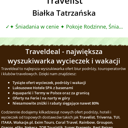
Travelist
Białka Tatrzańska
✦ Śniadania w cenie ✦ Pokoje Rodzinne, Śniadania
Traveldeal - największa
wyszukiwarka wycieczek i wakacji
Traveldeal to najlepsza wyszukiwarka ofert biur podróży, touroperatorów
i klubów travelowych. Dzięki nam znajdziesz:
Tysiąte ofert wycieczek, podróży i wakacji
Luksusowe Hotele SPA z basenami
Aquaparki i Termy w Polsce oraz za granicą
Oferty na Ferie i na narty w góry
Niesamowite zniżki i rabaty sięgające nawet 80%
Codziennie dodajemy kilkadziesiąt nowych ofert podróży, hoteli i
wycieczek od topowych dostawców takich jak
Travelist
,
Triverna
,
TUI
,
ITAKA
,
Wakacje.pl
,
Exim Tours
,
Coral Travel
,
Rainbow
,
Groupon
,
Grecos
,
eSky
,
Nekera
,
TOP Touristik
,
Super Prezenty
,
Best Reisen
,