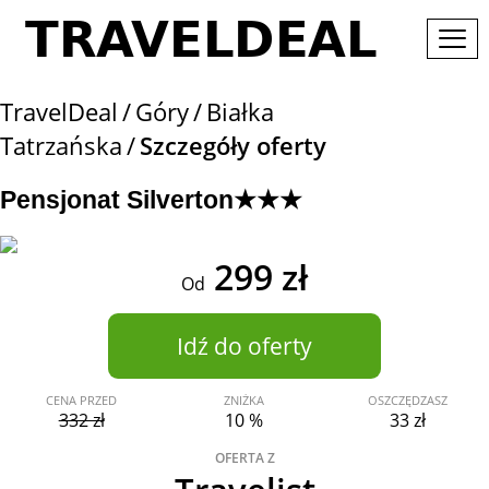
TravelDeal
Góry
Białka
Tatrzańska
Szczegóły oferty
Pensjonat Silverton★★★
299 zł
Od
Idź do oferty
CENA PRZED
ZNIŻKA
OSZCZĘDZASZ
332 zł
10 %
33 zł
OFERTA Z