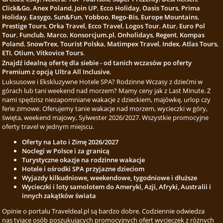
Click&Go
,
Anex Poland
,
Join UP
,
Ecco Holiday
,
Oasis Tours
,
Prima
Holiday
,
Easygo
,
Sun&Fun
,
Yobboo
,
Rego-Bis
,
Europe Mountains
,
Prestige Tours
,
Orka Travel
,
Ecco Travel
,
Logos Tour
,
Atur
,
Euro Pol
Tour
,
Funclub
,
Marco
,
Konsorcjum.pl
,
Onholidays
,
Regent
,
Kompas
Poland
,
SnowTrex
,
Tourist Polska
,
Matimpex Travel
,
Index
,
Atlas Tours
,
ETI
,
Otium
,
Vitkovice Tours
.
Znajdź idealną ofertę dla siebie - od tanich wczasów po oferty
Premium z opcją Ultra All Inclusive.
Luksusowe i Ekskluzywne Hotele SPA? Rodzinne Wczasy z dziećmi w
górach lub tani weekend nad morzem? Mamy ceny jak z Last Minute. Z
nami spędzisz niezapomniane wakacje z dzieckiem, majówkę, urlop czy
ferie zimowe. Oferujemy tanie wakacje nad morzem, wycieczki w góry,
święta, weekend majowy, Sylwester 2026/2027. Wszystkie promocyjne
oferty travel w jednym miejscu.
Oferty na Lato i Zimę 2026/2027
Noclegi w Polsce i za granicą
Turystyczne okazje na rodzinne wakacje
Hotele i ośrodki SPA przyjazne dzieciom
Wyjazdy kilkudniowe, weekendowe, tygodniowe i dłuższe
Wycieczki i loty samolotem do Ameryki, Azji, Afryki, Australii i
innych zakątków świata
Opinie o portalu Traveldeal.pl są bardzo dobre. Codziennie odwiedza
nas tyiące osób poszukujących promocyjnych ofert wycieczek z różnych