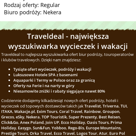
Rodzaj oferty: Regular
Biuro podróży: Nekera
Traveldeal - największa
wyszukiwarka wycieczek i wakacji
Traveldeal to najlepsza wyszukiwarka ofert biur podróży, touroperatorów
i klubów travelowych. Dzięki nam znajdziesz:
Tysiąte ofert wycieczek, podróży i wakacji
Luksusowe Hotele SPA z basenami
Aquaparki i Termy w Polsce oraz za granicą
Oferty na Ferie i na narty w góry
Niesamowite zniżki i rabaty sięgające nawet 80%
Codziennie dodajemy kilkadziesiąt nowych ofert podróży, hoteli i
wycieczek od topowych dostawców takich jak
Travelist
,
Triverna
,
TUI
,
ITAKA
,
Wakacje.pl
,
Exim Tours
,
Coral Travel
,
Rainbow
,
Groupon
,
Grecos
,
eSky
,
Nekera
,
TOP Touristik
,
Super Prezenty
,
Best Reisen
,
Click&Go
,
Anex Poland
,
Join UP
,
Ecco Holiday
,
Oasis Tours
,
Prima
Holiday
,
Easygo
,
Sun&Fun
,
Yobboo
,
Rego-Bis
,
Europe Mountains
,
Prestige Tours
,
Orka Travel
,
Ecco Travel
,
Logos Tour
,
Atur
,
Euro Pol