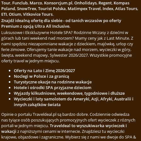
Tour
,
Funclub
,
Marco
,
Konsorcjum.pl
,
Onholidays
,
Regent
,
Kompas
Poland
,
SnowTrex
,
Tourist Polska
,
Matimpex Travel
,
Index
,
Atlas Tours
,
ETI
,
Otium
,
Vitkovice Tours
.
Znajdź idealną ofertę dla siebie - od tanich wczasów po oferty
Premium z opcją Ultra All Inclusive.
Luksusowe i Ekskluzywne Hotele SPA? Rodzinne Wczasy z dziećmi w
górach lub tani weekend nad morzem? Mamy ceny jak z Last Minute. Z
nami spędzisz niezapomniane wakacje z dzieckiem, majówkę, urlop czy
ferie zimowe. Oferujemy tanie wakacje nad morzem, wycieczki w góry,
święta, weekend majowy, Sylwester 2026/2027. Wszystkie promocyjne
oferty travel w jednym miejscu.
Oferty na Lato i Zimę 2026/2027
Noclegi w Polsce i za granicą
Turystyczne okazje na rodzinne wakacje
Hotele i ośrodki SPA przyjazne dzieciom
Wyjazdy kilkudniowe, weekendowe, tygodniowe i dłuższe
Wycieczki i loty samolotem do Ameryki, Azji, Afryki, Australii i
innych zakątków świata
Opinie o portalu Traveldeal.pl są bardzo dobre. Codziennie odwiedza
nas tyiące osób poszukujących promocyjnych ofert wycieczek z różnych
portali w jednym miejscu.
Traveldeal to wyszukiwarka wycieczek i
wakacji
z najniższymi cenami w internecie. Znajdziesz tu wycieczki
krajowe, objazdowe i zagraniczne. Wybierz się z nami we dwoje do SPA &