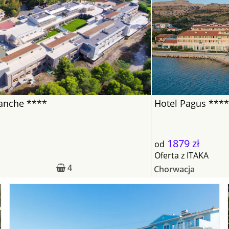
ianche ****
Hotel Pagus ***
1879 zł
od
Oferta
z
ITAKA
4
Chorwacja