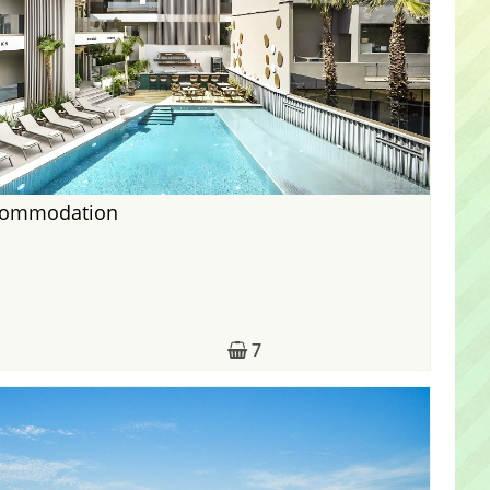
ccommodation
7