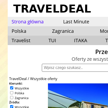
Strona główna
Last Minute
Polska
Zagranica
Mo
Travelist
TUI
ITAKA
T
Prze
Oferty ze wszys
TravelDeal
Wszystkie oferty
Kierunki:
Wszystkie
Polska
Zagranica
Źródła:
Wszystkie