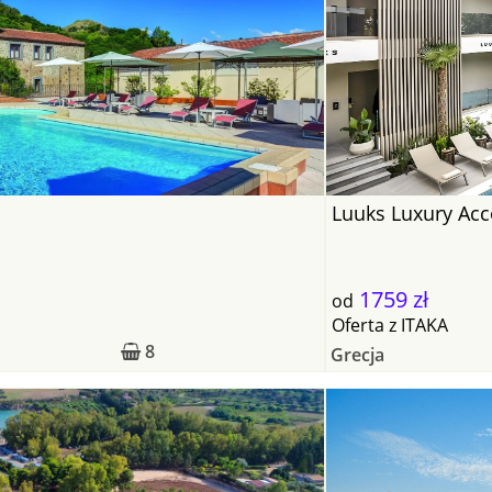
Luuks Luxury A
1759 zł
od
Oferta
z
ITAKA
8
Grecja