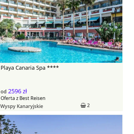
Playa Canaria Spa ****
2596 zł
od
Oferta
z
Best Reisen
2
Wyspy Kanaryjskie