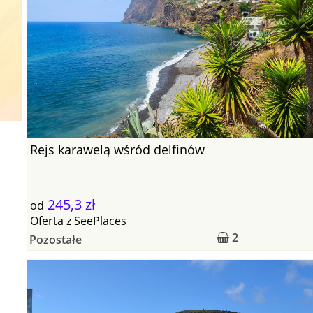
Rejs karawelą wśród delfinów
245,3 zł
od
Oferta
z
SeePlaces
2
Pozostałe