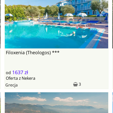
Filoxenia (Theologos) ***
1637 zł
od
Oferta
z
Nekera
3
Grecja