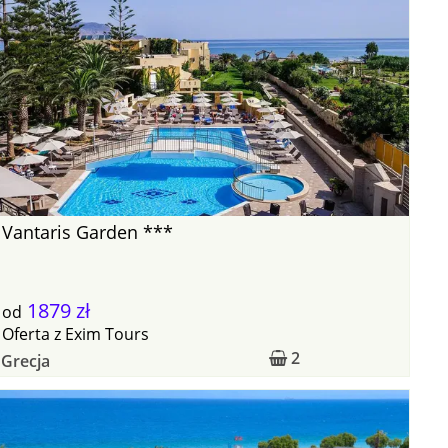
Vantaris Garden ***
1879 zł
od
Oferta
z
Exim Tours
2
Grecja