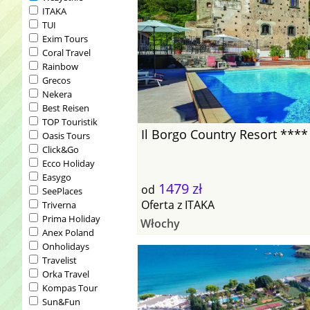
ITAKA
TUI
Exim Tours
Coral Travel
Rainbow
Grecos
Nekera
Best Reisen
TOP Touristik
Il Borgo Country Resort ****
Oasis Tours
Click&Go
Ecco Holiday
Easygo
1479 zł
od
SeePlaces
Oferta
z
ITAKA
Triverna
Prima Holiday
Włochy
Anex Poland
Onholidays
Travelist
Orka Travel
Kompas Tour
Sun&Fun