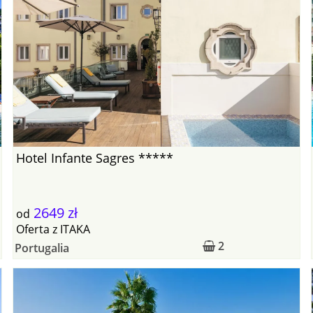
Hotel Infante Sagres *****
2649 zł
od
Oferta
z
ITAKA
2
Portugalia