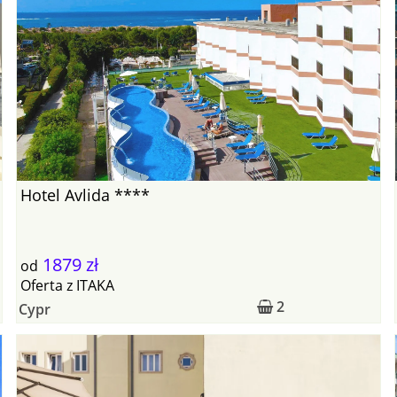
Hotel Avlida ****
1879 zł
od
Oferta
z
ITAKA
2
Cypr