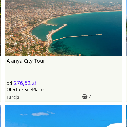
Alanya City Tour
276,52 zł
od
Oferta
z
SeePlaces
2
Turcja