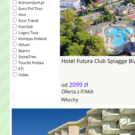
Konsorcjum.pl
Euro Pol Tour
Atur
Ecco Travel
Funclub
Logos Tour
Kompas Poland
Otium
Marco
SnowTrex
Hotel Futura Club Spiagge B
Tourist Polska
ETI
Index
2099 zł
od
Oferta
z
ITAKA
Włochy