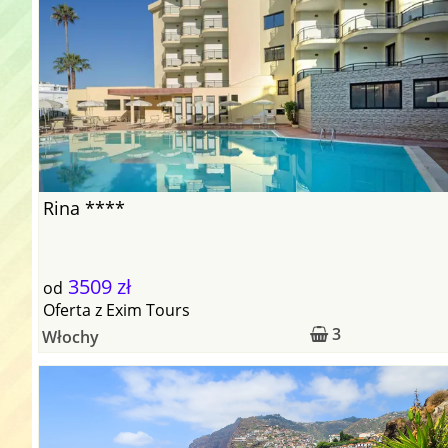
Rina ****
3509 zł
od
Oferta
z
Exim Tours
3
Włochy