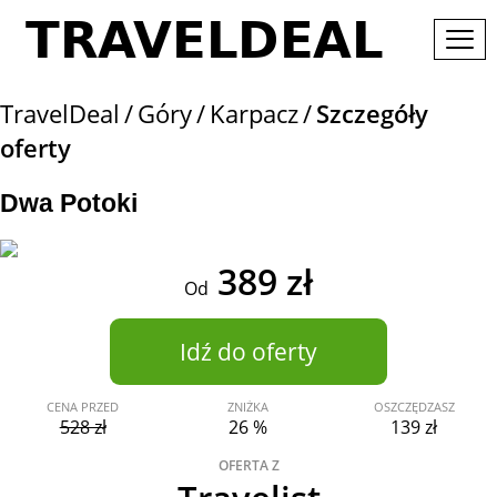
TravelDeal
Góry
Karpacz
Szczegóły
oferty
Dwa Potoki
389 zł
Od
Idź do oferty
CENA PRZED
ZNIŻKA
OSZCZĘDZASZ
528 zł
26 %
139 zł
OFERTA Z