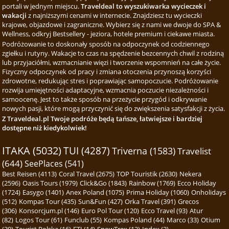
portali w jednym miejscu.
Traveldeal to wyszukiwarka wycieczek i
wakacji
z najniższymi cenami w internecie. Znajdziesz tu wycieczki
krajowe, objazdowe i zagraniczne. Wybierz się z nami we dwoje do SPA &
Wellness, odkryj Bestsellery - jeziora, hotele premium i ciekawe miasta.
Podróżowanie to doskonały sposób na odpoczynek od codziennego
zgiełku i rutyny. Wakacje to czas na spędzenie bezcennych chwil z rodziną
lub przyjaciółmi, wzmacnianie więzi i tworzenie wspomnień na całe życie.
Fizyczny odpoczynek od pracy i zmiana otoczenia przynoszą korzyści
zdrowotne, redukując stres i poprawiając samopoczucie. Podróżowanie
rozwija umiejętności adaptacyjne, wzmacnia poczucie niezależności i
samoocenę. Jest to także sposób na przeżycie przygód i odkrywanie
nowych pasji, które mogą przyczynić się do zwiększenia satysfakcji z życia.
Z Traveldeal.pl Twoje podróże będą tańsze, łatwiejsze i bardziej
dostępne niż kiedykolwiek!
ITAKA (5032)
TUI (4287)
Triverna (1583)
Travelist
(644)
SeePlaces (541)
Best Reisen (4113)
Coral Travel (2675)
TOP Touristik (2630)
Nekera
(2596)
Oasis Tours (1979)
Click&Go (1843)
Rainbow (1769)
Ecco Holiday
(1724)
Easygo (1401)
Anex Poland (1075)
Prima Holiday (1060)
Onholidays
(512)
Kompas Tour (435)
Sun&Fun (427)
Orka Travel (391)
Grecos
(306)
Konsorcjum.pl (146)
Euro Pol Tour (120)
Ecco Travel (93)
Atur
(82)
Logos Tour (61)
Funclub (55)
Kompas Poland (44)
Marco (33)
Otium