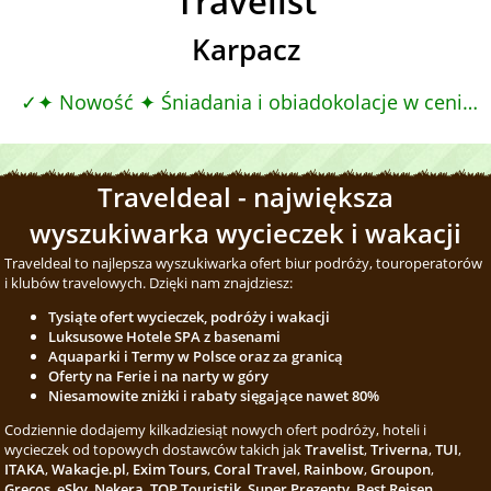
Travelist
Karpacz
✦ Nowość ✦ Śniadania i obiadokolacje w cenie ✦ Summer Black Weeks, Śniadania
Traveldeal - największa
wyszukiwarka wycieczek i wakacji
Traveldeal to najlepsza wyszukiwarka ofert biur podróży, touroperatorów
i klubów travelowych. Dzięki nam znajdziesz:
Tysiąte ofert wycieczek, podróży i wakacji
Luksusowe Hotele SPA z basenami
Aquaparki i Termy w Polsce oraz za granicą
Oferty na Ferie i na narty w góry
Niesamowite zniżki i rabaty sięgające nawet 80%
Codziennie dodajemy kilkadziesiąt nowych ofert podróży, hoteli i
wycieczek od topowych dostawców takich jak
Travelist
,
Triverna
,
TUI
,
ITAKA
,
Wakacje.pl
,
Exim Tours
,
Coral Travel
,
Rainbow
,
Groupon
,
Grecos
,
eSky
,
Nekera
,
TOP Touristik
,
Super Prezenty
,
Best Reisen
,