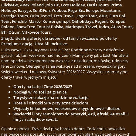
Click&Go
,
Anex Poland
,
Join UP
,
Ecco Holiday
,
Oasis Tours
,
Prima
Holiday
,
Easygo
,
Sun&Fun
,
Yobboo
,
Rego-Bis
,
Europe Mountains
,
Prestige Tours
,
Orka Travel
,
Ecco Travel
,
Logos Tour
,
Atur
,
Euro Pol
Tour
,
Funclub
,
Marco
,
Konsorcjum.pl
,
Onholidays
,
Regent
,
Kompas
Poland
,
SnowTrex
,
Tourist Polska
,
Matimpex Travel
,
Index
,
Atlas Tours
,
ETI
,
Otium
,
Vitkovice Tours
.
Znajdź idealną ofertę dla siebie - od tanich wczasów po oferty
Premium z opcją Ultra All Inclusive.
Luksusowe i Ekskluzywne Hotele SPA? Rodzinne Wczasy z dziećmi w
górach lub tani weekend nad morzem? Mamy ceny jak z Last Minute. Z
nami spędzisz niezapomniane wakacje z dzieckiem, majówkę, urlop czy
ferie zimowe. Oferujemy tanie wakacje nad morzem, wycieczki w góry,
święta, weekend majowy, Sylwester 2026/2027. Wszystkie promocyjne
oferty travel w jednym miejscu.
Oferty na Lato i Zimę 2026/2027
Noclegi w Polsce i za granicą
Turystyczne okazje na rodzinne wakacje
Hotele i ośrodki SPA przyjazne dzieciom
Wyjazdy kilkudniowe, weekendowe, tygodniowe i dłuższe
Wycieczki i loty samolotem do Ameryki, Azji, Afryki, Australii i
innych zakątków świata
Opinie o portalu Traveldeal.pl są bardzo dobre. Codziennie odwiedza
nas tyiące osób poszukujących promocyjnych ofert wycieczek z różnych