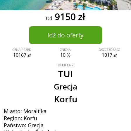
9150 zł
Od
Idź do oferty
CENA PRZED
ZNIŻKA
OSZCZĘDZASZ
10167 zł
10 %
1017 zł
OFERTA Z
TUI
Grecja
Korfu
Miasto: Moraitika
Region: Korfu
Państwo: Grecja