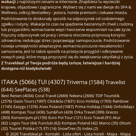
wakacji
z najniższymi cenami w internecie. Znajdziesz tu wycieczki
krajowe, objazdowe i zagraniczne. Wybierz się z nami we dwoje do SPA &
Wellness, odkryj Bestsellery - jeziora, hotele premium i ciekawe miasta.
Podróżowanie to doskonały sposób na odpoczynek od codziennego
zgiełku i rutyny. Wakacje to czas na spędzenie bezcennych chwil z rodziną
lub przyjaciółmi, wzmacnianie więzi i tworzenie wspomnień na całe życie.
Fizyczny odpoczynek od pracy i zmiana otoczenia przynoszą korzyści
zdrowotne, redukując stres i poprawiając samopoczucie. Podróżowanie
rozwija umiejętności adaptacyjne, wzmacnia poczucie niezależności i
samoocenę. Jest to także sposób na przeżycie przygód i odkrywanie
nowych pasji, które mogą przyczynić się do zwiększenia satysfakcji z życia.
Z Traveldeal.pl Twoje podróże będą tańsze, łatwiejsze i bardziej
dostępne niż kiedykolwiek!
ITAKA (5066)
TUI (4307)
Triverna (1584)
Travelist
(644)
SeePlaces (538)
Best Reisen (4034)
Coral Travel (2669)
Nekera (2606)
TOP Touristik
(2576)
Oasis Tours (1997)
Click&Go (1831)
Ecco Holiday (1765)
Rainbow
(1745)
Easygo (1376)
Anex Poland (1087)
Prima Holiday (1044)
Onholidays
(498)
Kompas Tour (436)
Sun&Fun (429)
Orka Travel (399)
Grecos
(303)
Konsorcjum.pl (150)
Euro Pol Tour (121)
Ecco Travel (91)
Atur
(82)
Logos Tour (64)
Funclub (62)
Kompas Poland (42)
Marco (35)
Otium
(32)
Tourist Polska (17)
ETI (14)
SnowTrex (5)
Index (2)
© 2026
Traveldeal.pl
-
Kontakt
-
Lista ofert
-
Lista hoteli
-
Mapa
-
Mapa