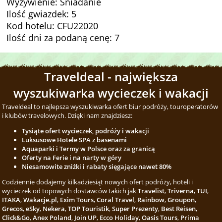
Wyżywienie: Śniadanie
Ilość gwiazdek: 5
Kod hotelu: CFU22020
Ilość dni za podaną cenę: 7
Traveldeal - największa
wyszukiwarka wycieczek i wakacji
Traveldeal to najlepsza wyszukiwarka ofert biur podróży, touroperatorów
i klubów travelowych. Dzięki nam znajdziesz:
Tysiąte ofert wycieczek, podróży i wakacji
Luksusowe Hotele SPA z basenami
Aquaparki i Termy w Polsce oraz za granicą
Oferty na Ferie i na narty w góry
Niesamowite zniżki i rabaty sięgające nawet 80%
Codziennie dodajemy kilkadziesiąt nowych ofert podróży, hoteli i
wycieczek od topowych dostawców takich jak
Travelist
,
Triverna
,
TUI
,
ITAKA
,
Wakacje.pl
,
Exim Tours
,
Coral Travel
,
Rainbow
,
Groupon
,
Grecos
,
eSky
,
Nekera
,
TOP Touristik
,
Super Prezenty
,
Best Reisen
,
Click&Go
,
Anex Poland
,
Join UP
,
Ecco Holiday
,
Oasis Tours
,
Prima