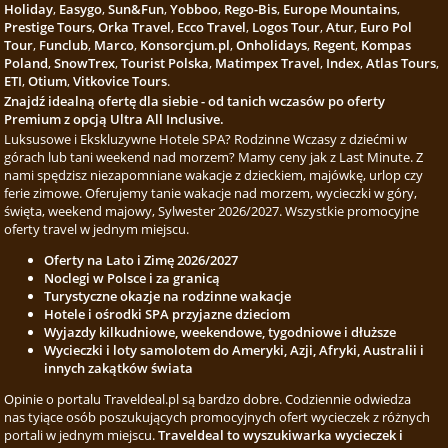
Holiday
,
Easygo
,
Sun&Fun
,
Yobboo
,
Rego-Bis
,
Europe Mountains
,
Prestige Tours
,
Orka Travel
,
Ecco Travel
,
Logos Tour
,
Atur
,
Euro Pol
Tour
,
Funclub
,
Marco
,
Konsorcjum.pl
,
Onholidays
,
Regent
,
Kompas
Poland
,
SnowTrex
,
Tourist Polska
,
Matimpex Travel
,
Index
,
Atlas Tours
,
ETI
,
Otium
,
Vitkovice Tours
.
Znajdź idealną ofertę dla siebie - od tanich wczasów po oferty
Premium z opcją Ultra All Inclusive.
Luksusowe i Ekskluzywne Hotele SPA? Rodzinne Wczasy z dziećmi w
górach lub tani weekend nad morzem? Mamy ceny jak z Last Minute. Z
nami spędzisz niezapomniane wakacje z dzieckiem, majówkę, urlop czy
ferie zimowe. Oferujemy tanie wakacje nad morzem, wycieczki w góry,
święta, weekend majowy, Sylwester 2026/2027. Wszystkie promocyjne
oferty travel w jednym miejscu.
Oferty na Lato i Zimę 2026/2027
Noclegi w Polsce i za granicą
Turystyczne okazje na rodzinne wakacje
Hotele i ośrodki SPA przyjazne dzieciom
Wyjazdy kilkudniowe, weekendowe, tygodniowe i dłuższe
Wycieczki i loty samolotem do Ameryki, Azji, Afryki, Australii i
innych zakątków świata
Opinie o portalu Traveldeal.pl są bardzo dobre. Codziennie odwiedza
nas tyiące osób poszukujących promocyjnych ofert wycieczek z różnych
portali w jednym miejscu.
Traveldeal to wyszukiwarka wycieczek i