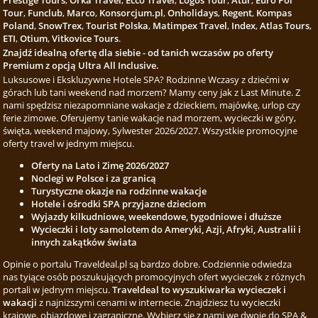
Prestige Tours
,
Orka Travel
,
Ecco Travel
,
Logos Tour
,
Atur
,
Euro Pol
Tour
,
Funclub
,
Marco
,
Konsorcjum.pl
,
Onholidays
,
Regent
,
Kompas
Poland
,
SnowTrex
,
Tourist Polska
,
Matimpex Travel
,
Index
,
Atlas Tours
,
ETI
,
Otium
,
Vitkovice Tours
.
Znajdź idealną ofertę dla siebie - od tanich wczasów po oferty
Premium z opcją Ultra All Inclusive.
Luksusowe i Ekskluzywne Hotele SPA? Rodzinne Wczasy z dziećmi w
górach lub tani weekend nad morzem? Mamy ceny jak z Last Minute. Z
nami spędzisz niezapomniane wakacje z dzieckiem, majówkę, urlop czy
ferie zimowe. Oferujemy tanie wakacje nad morzem, wycieczki w góry,
święta, weekend majowy, Sylwester 2026/2027. Wszystkie promocyjne
oferty travel w jednym miejscu.
Oferty na Lato i Zimę 2026/2027
Noclegi w Polsce i za granicą
Turystyczne okazje na rodzinne wakacje
Hotele i ośrodki SPA przyjazne dzieciom
Wyjazdy kilkudniowe, weekendowe, tygodniowe i dłuższe
Wycieczki i loty samolotem do Ameryki, Azji, Afryki, Australii i
innych zakątków świata
Opinie o portalu Traveldeal.pl są bardzo dobre. Codziennie odwiedza
nas tyiące osób poszukujących promocyjnych ofert wycieczek z różnych
portali w jednym miejscu.
Traveldeal to wyszukiwarka wycieczek i
wakacji
z najniższymi cenami w internecie. Znajdziesz tu wycieczki
krajowe, objazdowe i zagraniczne. Wybierz się z nami we dwoje do SPA &