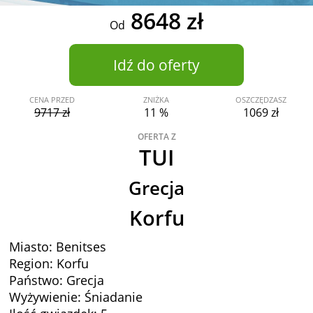
8648 zł
Od
Idź do oferty
CENA PRZED
ZNIŻKA
OSZCZĘDZASZ
9717 zł
11 %
1069 zł
OFERTA Z
TUI
Grecja
Korfu
Miasto: Benitses
Region: Korfu
Państwo: Grecja
Wyżywienie: Śniadanie