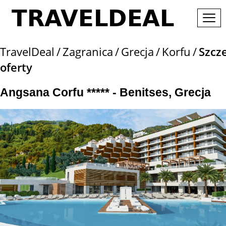
TravelDeal
Zagranica
Grecja
Korfu
Szcz
oferty
Angsana Corfu ***** - Benitses, Grecja