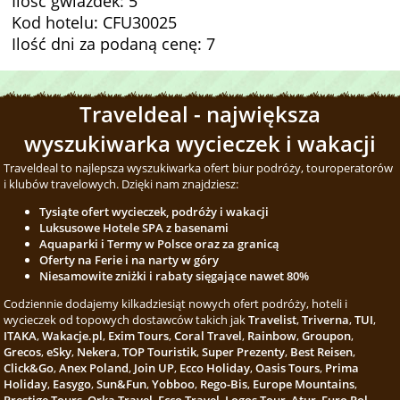
Ilość gwiazdek: 5
Kod hotelu: CFU30025
Ilość dni za podaną cenę: 7
Traveldeal - największa
wyszukiwarka wycieczek i wakacji
Traveldeal to najlepsza wyszukiwarka ofert biur podróży, touroperatorów
i klubów travelowych. Dzięki nam znajdziesz:
Tysiąte ofert wycieczek, podróży i wakacji
Luksusowe Hotele SPA z basenami
Aquaparki i Termy w Polsce oraz za granicą
Oferty na Ferie i na narty w góry
Niesamowite zniżki i rabaty sięgające nawet 80%
Codziennie dodajemy kilkadziesiąt nowych ofert podróży, hoteli i
wycieczek od topowych dostawców takich jak
Travelist
,
Triverna
,
TUI
,
ITAKA
,
Wakacje.pl
,
Exim Tours
,
Coral Travel
,
Rainbow
,
Groupon
,
Grecos
,
eSky
,
Nekera
,
TOP Touristik
,
Super Prezenty
,
Best Reisen
,
Click&Go
,
Anex Poland
,
Join UP
,
Ecco Holiday
,
Oasis Tours
,
Prima
Holiday
,
Easygo
,
Sun&Fun
,
Yobboo
,
Rego-Bis
,
Europe Mountains
,