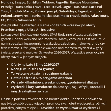
Holiday
,
Easygo
,
Sun&Fun
,
Yobboo
,
Rego-Bis
,
Europe Mountains
,
Prestige Tours
,
Orka Travel
,
Ecco Travel
,
Logos Tour
,
Atur
,
Euro Pol
Tour
,
Funclub
,
Marco
,
Konsorcjum.pl
,
Onholidays
,
Regent
,
Kompas
Poland
,
SnowTrex
,
Tourist Polska
,
Matimpex Travel
,
Index
,
Atlas Tours
,
ETI
,
Otium
,
Vitkovice Tours
.
Znajdź idealną ofertę dla siebie - od tanich wczasów po oferty
Premium z opcją Ultra All Inclusive.
Luksusowe i Ekskluzywne Hotele SPA? Rodzinne Wczasy z dziećmi w
górach lub tani weekend nad morzem? Mamy ceny jak z Last Minute. Z
nami spędzisz niezapomniane wakacje z dzieckiem, majówkę, urlop czy
ferie zimowe. Oferujemy tanie wakacje nad morzem, wycieczki w góry,
święta, weekend majowy, Sylwester 2026/2027. Wszystkie promocyjne
oferty travel w jednym miejscu.
Oferty na Lato i Zimę 2026/2027
Noclegi w Polsce i za granicą
Turystyczne okazje na rodzinne wakacje
Hotele i ośrodki SPA przyjazne dzieciom
Wyjazdy kilkudniowe, weekendowe, tygodniowe i dłuższe
Wycieczki i loty samolotem do Ameryki, Azji, Afryki, Australii i
innych zakątków świata
Opinie o portalu Traveldeal.pl są bardzo dobre. Codziennie odwiedza
nas tyiące osób poszukujących promocyjnych ofert wycieczek z różnych
portali w jednym miejscu.
Traveldeal to wyszukiwarka wycieczek i