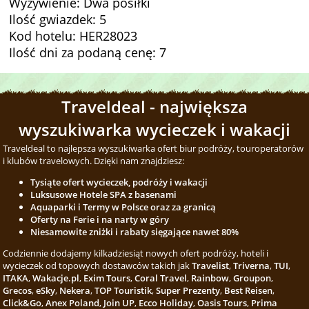
Wyżywienie: Dwa posiłki
Ilość gwiazdek: 5
Kod hotelu: HER28023
Ilość dni za podaną cenę: 7
Traveldeal - największa
wyszukiwarka wycieczek i wakacji
Traveldeal to najlepsza wyszukiwarka ofert biur podróży, touroperatorów
i klubów travelowych. Dzięki nam znajdziesz:
Tysiąte ofert wycieczek, podróży i wakacji
Luksusowe Hotele SPA z basenami
Aquaparki i Termy w Polsce oraz za granicą
Oferty na Ferie i na narty w góry
Niesamowite zniżki i rabaty sięgające nawet 80%
Codziennie dodajemy kilkadziesiąt nowych ofert podróży, hoteli i
wycieczek od topowych dostawców takich jak
Travelist
,
Triverna
,
TUI
,
ITAKA
,
Wakacje.pl
,
Exim Tours
,
Coral Travel
,
Rainbow
,
Groupon
,
Grecos
,
eSky
,
Nekera
,
TOP Touristik
,
Super Prezenty
,
Best Reisen
,
Click&Go
,
Anex Poland
,
Join UP
,
Ecco Holiday
,
Oasis Tours
,
Prima