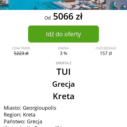
5066 zł
Od
Idź do oferty
CENA PRZED
ZNIŻKA
OSZCZĘDZASZ
5223 zł
3 %
157 zł
OFERTA Z
TUI
Grecja
Kreta
Miasto: Georgioupolis
Region: Kreta
Państwo: Grecja