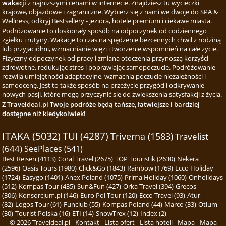
wakacji
z najniższymi cenami w internecie. Znajdziesz tu wycieczki
krajowe, objazdowe i zagraniczne. Wybierz się z nami we dwoje do SPA &
Wellness, odkryj Bestsellery - jeziora, hotele premium i ciekawe miasta.
Podróżowanie to doskonały sposób na odpoczynek od codziennego
zgiełku i rutyny. Wakacje to czas na spędzenie bezcennych chwil z rodziną
lub przyjaciółmi, wzmacnianie więzi i tworzenie wspomnień na całe życie.
Fizyczny odpoczynek od pracy i zmiana otoczenia przynoszą korzyści
zdrowotne, redukując stres i poprawiając samopoczucie. Podróżowanie
rozwija umiejętności adaptacyjne, wzmacnia poczucie niezależności i
samoocenę. Jest to także sposób na przeżycie przygód i odkrywanie
nowych pasji, które mogą przyczynić się do zwiększenia satysfakcji z życia.
Z Traveldeal.pl Twoje podróże będą tańsze, łatwiejsze i bardziej
dostępne niż kiedykolwiek!
ITAKA (5032)
TUI (4287)
Triverna (1583)
Travelist
(644)
SeePlaces (541)
Best Reisen (4113)
Coral Travel (2675)
TOP Touristik (2630)
Nekera
(2596)
Oasis Tours (1980)
Click&Go (1843)
Rainbow (1769)
Ecco Holiday
(1724)
Easygo (1401)
Anex Poland (1075)
Prima Holiday (1060)
Onholidays
(512)
Kompas Tour (435)
Sun&Fun (427)
Orka Travel (394)
Grecos
(306)
Konsorcjum.pl (146)
Euro Pol Tour (120)
Ecco Travel (93)
Atur
(82)
Logos Tour (61)
Funclub (55)
Kompas Poland (44)
Marco (33)
Otium
(30)
Tourist Polska (16)
ETI (14)
SnowTrex (12)
Index (2)
© 2026
Traveldeal.pl
-
Kontakt
-
Lista ofert
-
Lista hoteli
-
Mapa
-
Mapa