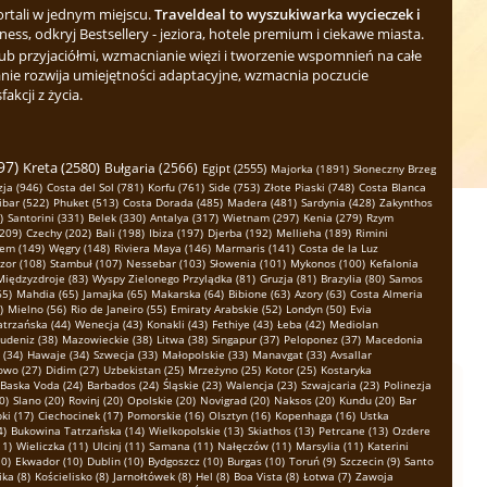
ortali w jednym miejscu.
Traveldeal to wyszukiwarka wycieczek i
ess, odkryj Bestsellery - jeziora, hotele premium i ciekawe miasta.
b przyjaciółmi, wzmacnianie więzi i tworzenie wspomnień na całe
nie rozwija umiejętności adaptacyjne, wzmacnia poczucie
kcji z życia.
97)
Kreta (2580)
Bułgaria (2566)
Egipt (2555)
Majorka (1891)
Słoneczny Brzeg
ja (946)
Costa del Sol (781)
Korfu (761)
Side (753)
Złote Piaski (748)
Costa Blanca
ibar (522)
Phuket (513)
Costa Dorada (485)
Madera (481)
Sardynia (428)
Zakynthos
)
Santorini (331)
Belek (330)
Antalya (317)
Wietnam (297)
Kenia (279)
Rzym
(209)
Czechy (202)
Bali (198)
Ibiza (197)
Djerba (192)
Mellieha (189)
Rimini
em (149)
Węgry (148)
Riviera Maya (146)
Marmaris (141)
Costa de la Luz
zor (108)
Stambuł (107)
Nessebar (103)
Słowenia (101)
Mykonos (100)
Kefalonia
Międzyzdroje (83)
Wyspy Zielonego Przylądka (81)
Gruzja (81)
Brazylia (80)
Samos
65)
Mahdia (65)
Jamajka (65)
Makarska (64)
Bibione (63)
Azory (63)
Costa Almeria
)
Mielno (56)
Rio de Janeiro (55)
Emiraty Arabskie (52)
Londyn (50)
Evia
atrzańska (44)
Wenecja (43)
Konakli (43)
Fethiye (43)
Łeba (42)
Mediolan
udeniz (38)
Mazowieckie (38)
Litwa (38)
Singapur (37)
Peloponez (37)
Macedonia
 (34)
Hawaje (34)
Szwecja (33)
Małopolskie (33)
Manavgat (33)
Avsallar
owo (27)
Didim (27)
Uzbekistan (25)
Mrzeżyno (25)
Kotor (25)
Kostaryka
Baska Voda (24)
Barbados (24)
Śląskie (23)
Walencja (23)
Szwajcaria (23)
Polinezja
0)
Slano (20)
Rovinj (20)
Opolskie (20)
Novigrad (20)
Naksos (20)
Kundu (20)
Bar
ki (17)
Ciechocinek (17)
Pomorskie (16)
Olsztyn (16)
Kopenhaga (16)
Ustka
4)
Bukowina Tatrzańska (14)
Wielkopolskie (13)
Skiathos (13)
Petrcane (13)
Ozdere
11)
Wieliczka (11)
Ulcinj (11)
Samana (11)
Nałęczów (11)
Marsylia (11)
Katerini
0)
Ekwador (10)
Dublin (10)
Bydgoszcz (10)
Burgas (10)
Toruń (9)
Szczecin (9)
Santo
ka (8)
Kościelisko (8)
Jarnołtówek (8)
Hel (8)
Boa Vista (8)
Łotwa (7)
Zawoja