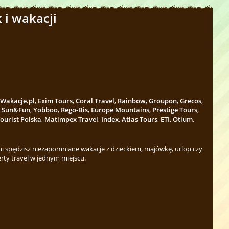
 i wakacji
Wakacje.pl
,
Exim Tours
,
Coral Travel
,
Rainbow
,
Groupon
,
Grecos
,
,
Sun&Fun
,
Yobboo
,
Rego-Bis
,
Europe Mountains
,
Prestige Tours
,
ourist Polska
,
Matimpex Travel
,
Index
,
Atlas Tours
,
ETI
,
Otium
,
 spędzisz niezapomniane wakacje z dzieckiem, majówkę, urlop czy
rty travel w jednym miejscu.