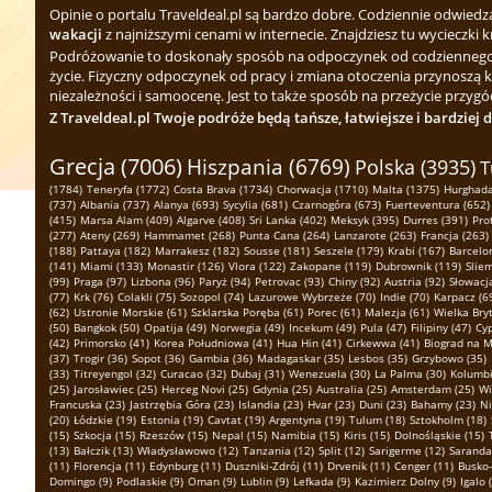
Opinie o portalu Traveldeal.pl są bardzo dobre. Codziennie odwied
wakacji
z najniższymi cenami w internecie. Znajdziesz tu wycieczki k
Podróżowanie to doskonały sposób na odpoczynek od codziennego zgi
życie. Fizyczny odpoczynek od pracy i zmiana otoczenia przynoszą 
niezależności i samoocenę. Jest to także sposób na przeżycie przygód
Z Traveldeal.pl Twoje podróże będą tańsze, łatwiejsze i bardziej 
Grecja (7006)
Hiszpania (6769)
Polska (3935)
T
(1784)
Teneryfa (1772)
Costa Brava (1734)
Chorwacja (1710)
Malta (1375)
Hurghada
(737)
Albania (737)
Alanya (693)
Sycylia (681)
Czarnogóra (673)
Fuerteventura (652)
(415)
Marsa Alam (409)
Algarve (408)
Sri Lanka (402)
Meksyk (395)
Durres (391)
Pro
(277)
Ateny (269)
Hammamet (268)
Punta Cana (264)
Lanzarote (263)
Francja (263)
(188)
Pattaya (182)
Marrakesz (182)
Sousse (181)
Seszele (179)
Krabi (167)
Barcelo
(141)
Miami (133)
Monastir (126)
Vlora (122)
Zakopane (119)
Dubrownik (119)
Slie
(99)
Praga (97)
Lizbona (96)
Paryż (94)
Petrovac (93)
Chiny (92)
Austria (92)
Słowacja
(77)
Krk (76)
Colakli (75)
Sozopol (74)
Lazurowe Wybrzeże (70)
Indie (70)
Karpacz (6
(62)
Ustronie Morskie (61)
Szklarska Poręba (61)
Porec (61)
Malezja (61)
Wielka Bryt
(50)
Bangkok (50)
Opatija (49)
Norwegia (49)
Incekum (49)
Pula (47)
Filipiny (47)
Cyp
(42)
Primorsko (41)
Korea Południowa (41)
Hua Hin (41)
Cirkewwa (41)
Biograd na M
(37)
Trogir (36)
Sopot (36)
Gambia (36)
Madagaskar (35)
Lesbos (35)
Grzybowo (35)
(33)
Titreyengol (32)
Curacao (32)
Dubaj (31)
Wenezuela (30)
La Palma (30)
Kolumbi
(25)
Jarosławiec (25)
Herceg Novi (25)
Gdynia (25)
Australia (25)
Amsterdam (25)
Wi
Francuska (23)
Jastrzębia Góra (23)
Islandia (23)
Hvar (23)
Duni (23)
Bahamy (23)
Ni
(20)
Łódzkie (19)
Estonia (19)
Cavtat (19)
Argentyna (19)
Tulum (18)
Sztokholm (18)
(15)
Szkocja (15)
Rzeszów (15)
Nepal (15)
Namibia (15)
Kiris (15)
Dolnośląskie (15)
(13)
Bałczik (13)
Władysławowo (12)
Tanzania (12)
Split (12)
Sarigerme (12)
Saranda
(11)
Florencja (11)
Edynburg (11)
Duszniki-Zdrój (11)
Drvenik (11)
Cenger (11)
Busko-
Domingo (9)
Podlaskie (9)
Oman (9)
Lublin (9)
Lefkada (9)
Kazimierz Dolny (9)
Igalo 