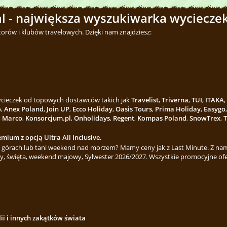
l - największa wyszukiwarka wycieczek
torów i klubów travelowych. Dzięki nam znajdziesz:
wycieczek od topowych dostawców takich jak
Travelist
,
Triverna
,
TUI
,
ITAKA
,
o
,
Anex Poland
,
Join UP
,
Ecco Holiday
,
Oasis Tours
,
Prima Holiday
,
Easygo
,
Marco
,
Konsorcjum.pl
,
Onholidays
,
Regent
,
Kompas Poland
,
SnowTrex
,
T
mium z opcją Ultra All Inclusive.
górach lub tani weekend nad morzem? Mamy ceny jak z Last Minute. Z nami
y, święta, weekend majowy, Sylwester 2026/2027. Wszystkie promocyjne ofe
lii i innych zakątków świata