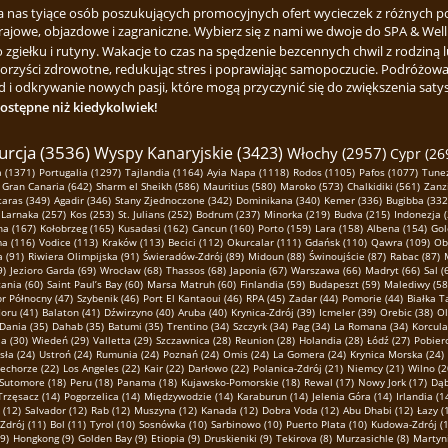
za nas tyiące osób poszukujących promocyjnych ofert wycieczek z różnych p
rajowe, objazdowe i zagraniczne. Wybierz się z nami we dwoje do SPA & Welln
ełku i rutyny. Wakacje to czas na spędzenie bezcennych chwil z rodziną lu
korzyści zdrowotne, redukując stres i poprawiając samopoczucie. Podróżowa
 i odkrywanie nowych pasji, które mogą przyczynić się do zwiększenia satysfa
dostępne niż kiedykolwiek!
urcja (3536)
Wyspy Kanaryjskie (3423)
Włochy (2957)
Cypr (26
 (1371)
Portugalia (1297)
Tajlandia (1164)
Ayia Napa (1118)
Rodos (1105)
Pafos (1077)
Tunez
Gran Canaria (642)
Sharm el Sheikh (586)
Mauritius (580)
Maroko (573)
Chalkidiki (561)
Zanz
taras (349)
Agadir (346)
Stany Zjednoczone (342)
Dominikana (340)
Kemer (336)
Bugibba (332
Larnaka (257)
Kos (253)
St. Julians (252)
Bodrum (237)
Minorka (219)
Budva (215)
Indonezja 
na (167)
Kołobrzeg (165)
Kusadasi (162)
Cancun (160)
Porto (159)
Lara (158)
Albena (154)
Gol
ma (116)
Vodice (113)
Kraków (113)
Becici (112)
Okurcalar (111)
Gdańsk (110)
Qawra (109)
Ob
 (91)
Riwiera Olimpijska (91)
Świeradów-Zdrój (89)
Midoun (88)
Świnoujście (87)
Rabac (87)
9)
Jezioro Garda (69)
Wrocław (68)
Thassos (68)
Japonia (67)
Warszawa (66)
Madryt (66)
Sal (
ania (60)
Saint Paul’s Bay (60)
Marsa Matruh (60)
Finlandia (59)
Budapeszt (59)
Malediwy (58
r Północny (47)
Szybenik (46)
Port El Kantaoui (46)
RPA (45)
Zadar (44)
Pomorie (44)
Białka T
oru (41)
Balaton (41)
Dźwirzyno (40)
Aruba (40)
Krynica-Zdrój (39)
Icmeler (39)
Orebic (38)
Ol
Dania (35)
Dahab (35)
Batumi (35)
Trentino (34)
Szczyrk (34)
Pag (34)
La Romana (34)
Korcula
a (30)
Wiedeń (29)
Valletta (29)
Szczawnica (28)
Reunion (28)
Holandia (28)
Łódź (27)
Pobier
sła (24)
Ustroń (24)
Rumunia (24)
Poznań (24)
Omis (24)
La Gomera (24)
Krynica Morska (24)
echorze (22)
Los Angeles (22)
Kair (22)
Darłowo (22)
Polanica-Zdrój (21)
Niemcy (21)
Wilno (2
Sutomore (18)
Peru (18)
Panama (18)
Kujawsko-Pomorskie (18)
Rewal (17)
Nowy Jork (17)
Dąb
Trzęsacz (14)
Pogorzelica (14)
Międzywodzie (14)
Karaburun (14)
Jelenia Góra (14)
Irlandia (1
 (12)
Salvador (12)
Rab (12)
Muszyna (12)
Kanada (12)
Dobra Voda (12)
Abu Dhabi (12)
Łazy (
Zdrój (11)
Bol (11)
Tyrol (10)
Sosnówka (10)
Sarbinowo (10)
Puerto Plata (10)
Kudowa-Zdrój (1
(9)
Hongkong (9)
Golden Bay (9)
Etiopia (9)
Druskieniki (9)
Tekirova (8)
Murzasichle (8)
Martyni