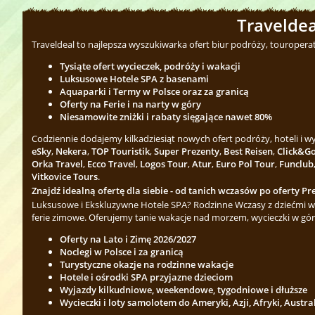
Traveldea
Traveldeal to najlepsza wyszukiwarka ofert biur podróży, touropera
Tysiąte ofert wycieczek, podróży i wakacji
Luksusowe Hotele SPA z basenami
Aquaparki i Termy w Polsce oraz za granicą
Oferty na Ferie i na narty w góry
Niesamowite zniżki i rabaty sięgające nawet 80%
Codziennie dodajemy kilkadziesiąt nowych ofert podróży, hoteli i 
eSky
,
Nekera
,
TOP Touristik
,
Super Prezenty
,
Best Reisen
,
Click&G
Orka Travel
,
Ecco Travel
,
Logos Tour
,
Atur
,
Euro Pol Tour
,
Funclub
Vitkovice Tours
.
Znajdź idealną ofertę dla siebie - od tanich wczasów po oferty Pre
Luksusowe i Ekskluzywne Hotele SPA? Rodzinne Wczasy z dziećmi w 
ferie zimowe. Oferujemy tanie wakacje nad morzem, wycieczki w gór
Oferty na Lato i Zimę 2026/2027
Noclegi w Polsce i za granicą
Turystyczne okazje na rodzinne wakacje
Hotele i ośrodki SPA przyjazne dzieciom
Wyjazdy kilkudniowe, weekendowe, tygodniowe i dłuższe
Wycieczki i loty samolotem do Ameryki, Azji, Afryki, Austra